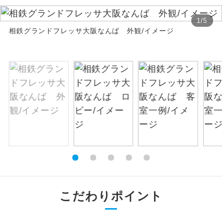
お支払いは、クレジットカード決済のみとな
絶景
絶景スポットに立ち寄るコースです。
1
/
5
ります。
相鉄グランドフレッサ大阪なんば 外観/イメージ
お申し込みの最後にクレジットカード決済を
温泉
温泉地にも宿泊するコースです。
していただき、決済手続き完了をもちまし
て、ご旅行の契約が成立となります。
ご宿泊ホテルに露天風呂が付いていま
露天風呂
す。
ご予約方法について
大浴場
ご宿泊ホテルに大浴場が付いています。
ウェブ限定コースとなりますので、コールセ
ンター及びカウンターでのお申し込みはでき
全てのお食事が付いていますので、お食
ません。
全食事付き
事の心配はいりません。（機内食を除
く）
お部屋にてゆっくりとお召し上がりいた
お部屋食
だけます。
こだわりポイント
トラベルイヤ
周りの音を気にせず、ガイドさんの説明
ホン
をじっくり聞くことができます。