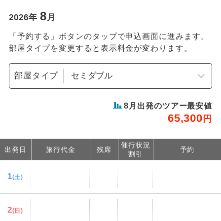
8
2026
年
月
「予約する」ボタンのタップで申込画面に進みます。
部屋タイプを変更すると表示料金が変わります。
部屋タイプ
8
月出発のツアー最安値
65,300
円
催行状況
出発日
旅行代金
残席
予約
割引
1
(土)
2
(日)