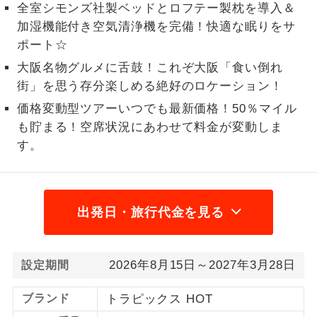
全室シモンズ社製ベッドとロフテー製枕を導入＆
1名様から出発可能な個人型プランで
加湿機能付き空気清浄機を完備！快適な眠りをサ
1名様催行
す。
ポート☆
大阪名物グルメに舌鼓！これぞ大阪「食い倒れ
2名様から出発可能な個人型プランで
2名様催行
す。
街」を思う存分楽しめる絶好のロケーション！
価格変動型ツアーいつでも最新価格！50％マイル
おひとり様参
おひとり様限定でご参加いただけるコー
加限定
も貯まる！空席状況にあわせて料金が変動しま
スです。
す。
1名様1室同代
1名様1室利用でも追加料金がかからない
金
コースです。
出発日・旅行代金を見る
ご夫婦限定でご参加いただけるコースで
ご夫婦限定
す。
女性限定でご参加いただけるコースで
女性限定
2026年8月15日～2027年3月28日
設定期間
す。
ブランド
トラピックス HOT
ご参加にあたり年齢に制限があるコース
年齢制限あり
です。