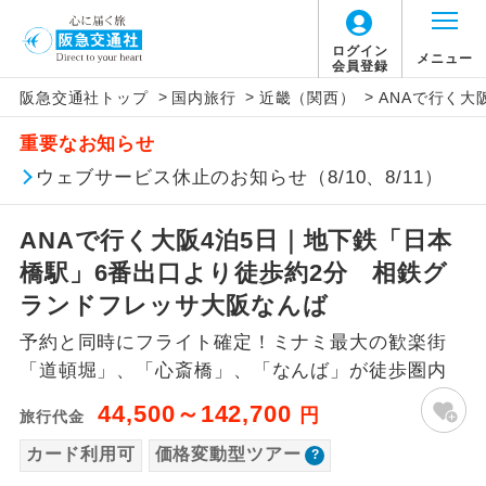
「価格変動型ツアー」に関するご案内
ログイン
メニュー
会員登録
>
>
>
阪急交通社トップ
国内旅行
近畿（関西）
ANAで行く大
アイコン
説明
重要なお知らせ
価格変動型ツアーとは
往路出発空港（駅）から復路到着空港
ウェブサービス休止のお知らせ（8/10、8/11）
添乗員同行
（駅）まで同行します。
航空会社が設定する「個人包括旅行運
ANAで行く大阪4泊5日｜地下鉄「日本
現地添乗員同
賃」を利用したツアーです。
現地到着空港（駅）から最終日出発空港
行
（駅）まで添乗員が同行します。
橋駅」6番出口より徒歩約2分 相鉄グ
お申し込み時期・ご利用便の空席状況に
ランドフレッサ大阪なんば
よって料金が変動いたします。
バスガイド乗
バスガイドが乗務し、車内での観光案内
務
予約と同時にフライト確定！ミナミ最大の歓楽街
があります。
「道頓堀」、「心斎橋」、「なんば」が徒歩圏内
以下の注意事項をあらかじめご了承いただき
新コース
初登場のコースです。
ますようお願いいたします。
44,500～142,700
円
旅行代金
ユネスコに登録されている文化遺産や自
カード利用可
価格変動型ツアー
世界遺産
お支払いについて
然遺産を訪ねるコースです。