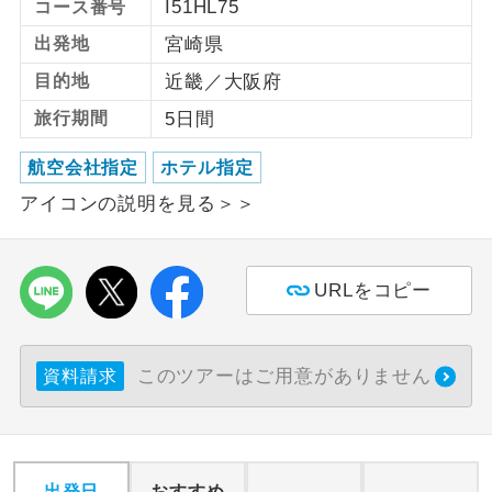
I51HL75
コース番号
出発地
宮崎県
利用航空会社が指定なので、ご出発の計
航空会社指定
画にとても便利です。
目的地
近畿／大阪府
ご紹介するホテルを指定したコースで
旅行期間
5日間
ホテル指定
す。
航空会社指定
ホテル指定
おひとり様バ
おひとり様でバス席を2席利⽤できま
アイコンの説明を見る＞＞
ス2席利用
す。
URLをコピー
このツアーはご用意がありません
資料請求
出発日
おすすめ