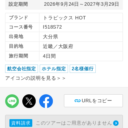
2026年9月24日～2027年3月29日
設定期間
利用航空会社が指定なので、ご出発の計
航空会社指定
ブランド
トラピックス HOT
画にとても便利です。
I518S72
コース番号
ご紹介するホテルを指定したコースで
ホテル指定
す。
出発地
大分県
目的地
近畿／大阪府
おひとり様バ
おひとり様でバス席を2席利⽤できま
ス2席利用
す。
旅行期間
4日間
航空会社指定
ホテル指定
2名様催行
アイコンの説明を見る＞＞
URLをコピー
このツアーはご用意がありません
資料請求