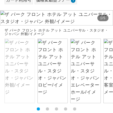
カード利用可
価格変動型ツアー
お支払いは、クレジットカード決済のみとな
絶景
絶景スポットに立ち寄るコースです。
ります。
1
/
5
お申し込みの最後にクレジットカード決済を
温泉
温泉地にも宿泊するコースです。
していただき、決済手続き完了をもちまし
ザ パーク フロント ホテル アット ユニバーサル・スタジオ・
て、ご旅行の契約が成立となります。
ジャパン 外観/イメージ
ご宿泊ホテルに露天風呂が付いていま
露天風呂
す。
ご予約方法について
大浴場
ご宿泊ホテルに大浴場が付いています。
ウェブ限定コースとなりますので、コールセ
ンター及びカウンターでのお申し込みはでき
全てのお食事が付いていますので、お食
ません。
全食事付き
事の心配はいりません。（機内食を除
く）
お部屋にてゆっくりとお召し上がりいた
お部屋食
だけます。
トラベルイヤ
周りの音を気にせず、ガイドさんの説明
ホン
をじっくり聞くことができます。