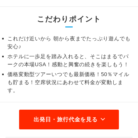
1名様から出発可能な個人型プランで
1名様催行
す。
こだわりポイント
2名様から出発可能な個人型プランで
2名様催行
す。
これだけ近いから 朝から夜までたっぷり遊んでも
安心♪
おひとり様参
おひとり様限定でご参加いただけるコー
加限定
ホテルに一歩足を踏み入れると、そこはまるでパ
スです。
ークの本場USA！感動と興奮の続きを楽しもう！
1名様1室同代
1名様1室利用でも追加料金がかからない
価格変動型ツアーいつでも最新価格！50％マイル
金
コースです。
も貯まる！空席状況にあわせて料金が変動しま
す。
ご夫婦限定でご参加いただけるコースで
ご夫婦限定
す。
女性限定でご参加いただけるコースで
女性限定
す。
出発日・旅行代金を見る
ご参加にあたり年齢に制限があるコース
年齢制限あり
です。