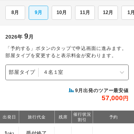
8月
9月
10月
11月
12月
1
9
2026
年
月
「予約する」ボタンのタップで申込画面に進みます。
部屋タイプを変更すると表示料金が変わります。
部屋タイプ
9
月出発のツアー最安値
57,000
円
催行状況
出発日
旅行代金
残席
予約
割引
1
受付終了
(火)