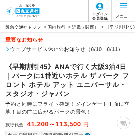
「価格変動型ツアー」に関するご案内
ログイン
メニュー
会員登録
>
>
>
阪急交通社トップ
国内旅行
近畿（関西）
《早期割引45
アイコン
説明
重要なお知らせ
価格変動型ツアーとは
往路出発空港（駅）から復路到着空港
ウェブサービス休止のお知らせ（8/10、8/11）
添乗員同行
（駅）まで同行します。
航空会社が設定する「個人包括旅行運
《早期割引45》ANAで行く大阪3泊4日
現地添乗員同
賃」を利用したツアーです。
現地到着空港（駅）から最終日出発空港
行
（駅）まで添乗員が同行します。
｜パークに1番近いホテル ザ パーク フ
お申し込み時期・ご利用便の空席状況に
ロント ホテル アット ユニバーサル・
よって料金が変動いたします。
バスガイド乗
バスガイドが乗務し、車内での観光案内
スタジオ・ジャパン
務
があります。
予約と同時にフライト確定！メインゲート正面に立
以下の注意事項をあらかじめご了承いただき
新コース
初登場のコースです。
地！目の前に広がるパークの景色！
ますようお願いいたします。
41,200～113,500
円
旅行代金
ユネスコに登録されている文化遺産や自
世界遺産
お支払いについて
然遺産を訪ねるコースです。