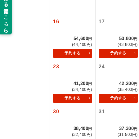
以下の注意事
新コ
お支払いにつ
16
17
お支払いは、
世界
お申し込みの
54,600
53,800
円
円
ご旅行の契約
(44,400円)
(43,800円)
絶
予約する
予約する
ご予約方法に
温
23
24
ウェブ限定コ
せん。
露天
41,200
42,200
円
円
大浴
(34,400円)
(35,400円)
予約する
予約する
全食事
30
31
お部
38,400
37,300
円
円
(32,400円)
(31,500円)