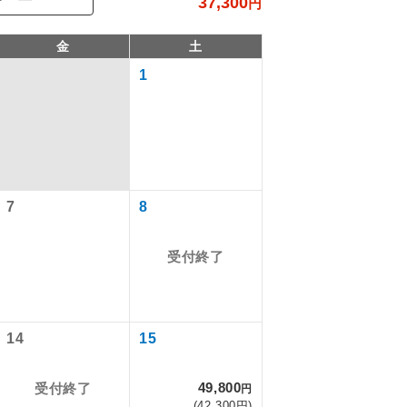
37,300
円
金
土
1
7
8
受付終了
で同行しま
まで添乗員が
14
15
49,800
受付終了
円
ます。
(42,300円)