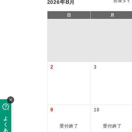
8
部屋タイ
2026
年
月
日
月
2
3
「価格変動
アイ
添乗員
価格変動型ツ
9
10
航空会社が
現地添乗
お申し込み
受付終了
受付終了
バスガイ