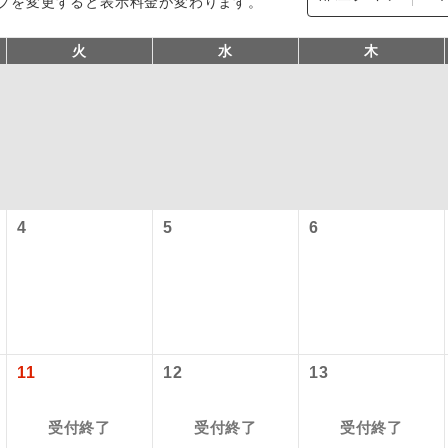
プを変更すると表示料金が変わります。
火
水
木
4
5
6
型ツアー」に関するご案内
コン
説明
往路出発空港（駅）から復路到着空港（駅）ま
同行
す。
アーとは
現地到着空港（駅）から最終日出発空港（駅）
11
12
13
設定する「個人包括旅行運賃」を利用したツアーです。
員同行
同行します。
時期・ご利用便の空席状況によって料金が変動いたします。
受付終了
受付終了
受付終了
バスガイドが乗務し、車内での観光案内があり
ド乗務