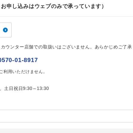
ご紹介するホテルを指定したコースです。
指定
せ（お申し込みはウェブのみで承っています）
おひとり様でバス席を2席利⽤できます。
ス2席利用
、カウンター店舗での取扱いはございません。あらかじめご了承
0570-01-8917
はご利用いただけません。
0、土日祝日9:30～13:30