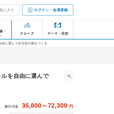
気に入り
ログイン・会員登録
券・
クルーズ
テーマ・目的
ル
を自由に選んで自分流の旅をつくる
テルを自由に選んで
35,800～72,300
円
旅行代金
（※旅程には含まれておりません。）
道