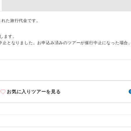
周りの音を気にせず、ガイドさんの説明をじっ
イヤホン
ができます。
1名様から出発可能な個人型プランです。
出された旅行代金です。
催行
2名様から出発可能な個人型プランです。
催行
します。
中止となりました。お申込み済みのツアーが催行中止になった場合
おひとり様限定でご参加いただけるコースです
参加限定
1名様1室利用でも追加料金がかからないコース
室同代金
ご夫婦限定でご参加いただけるコースです。
限定
女性限定でご参加いただけるコースです。
限定
お気に入りツアーを見る
ご参加にあたり年齢に制限があるコースです。
限あり
利用航空会社が指定なので、ご出発の計画にと
社指定
す。