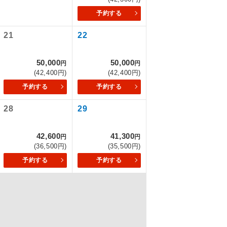
予約する
21
22
を訪ねるコー
もちまして、
50,000
50,000
円
円
(42,400円)
(42,400円)
予約する
予約する
28
29
込みはできま
42,600
41,300
円
円
(36,500円)
(35,500円)
予約する
予約する
配はいりませ
す。