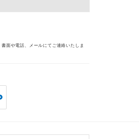
くり聞くこと
、書面や電話、メールにてご連絡いたしま
。
です。
ても便利で