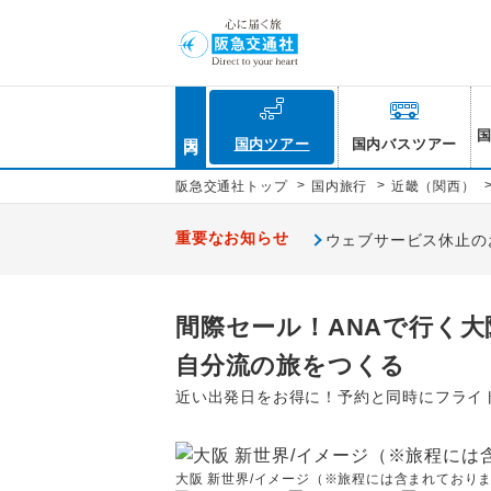
国内
国内ツアー
国内バスツアー
>
>
阪急交通社トップ
国内旅行
近畿（関西）
重要なお知らせ
ウェブサービス休止のお知
間際セール！ANAで行く大
自分流の旅をつくる
近い出発日をお得に！予約と同時にフライ
大阪 新世界/イメージ（※旅程には含まれており