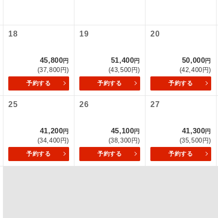
項をあらかじめご了承いただきますようお願いいたします。
初登場のコースです。
ース
いて
18
19
20
ユネスコに登録されている文化遺産や自然遺産
クレジットカード決済のみとなります。
遺産
スです。
最後にクレジットカード決済をしていただき、決済手続き完了を
45,800
51,400
50,000
円
円
円
が成立となります。
(37,800円)
(43,500円)
(42,400円)
絶景スポットに立ち寄るコースです。
景
予約する
予約する
予約する
ついて
温泉地にも宿泊するコースです。
泉
25
26
27
ースとなりますので、コールセンター及びカウンターでのお申し
ご宿泊ホテルに露天風呂が付いています。
風呂
41,200
45,100
41,300
円
円
円
ご宿泊ホテルに大浴場が付いています。
場
(34,400円)
(38,300円)
(35,500円)
予約する
予約する
予約する
全てのお食事が付いていますので、お食事の心
付き
ん。（機内食を除く）
お部屋にてゆっくりとお召し上がりいただけま
屋食