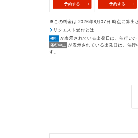
トラベル
予約する
予約する
※この料金は 2026年8月07日 時点に算
1名様
リクエスト受付とは
2名様
が表示されている出発日は、催行いた
催行
が表示されている出発日は、催行
催行中止
おひとり様
す。
1名様1
ご夫婦
女性
年齢制
航空会