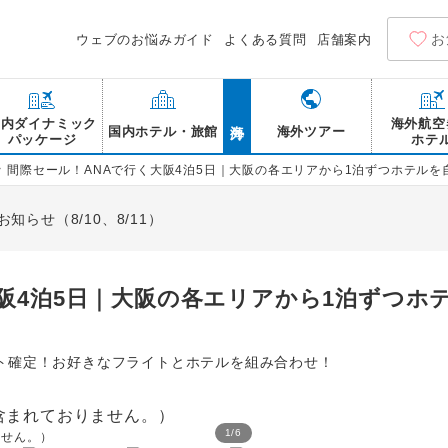
お
ウェブのお悩みガイド
よくある質問
店舗案内
海外
国内ダイナミック
海外航空
国内ホテル・旅館
海外ツアー
パッケージ
ホテ
>
間際セール！ANAで行く大阪4泊5日｜大阪の各エリアから1泊ずつホテル
らせ（8/10、8/11）
阪4泊5日｜大阪の各エリアから1泊ずつホ
ト確定！お好きなフライトとホテルを組み合わせ！
1
/
6
ません。）
新世界 通天閣/イメージ