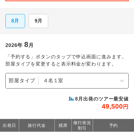
8月
9月
8
2026
年
月
「予約する」ボタンのタップで申込画面に進みます。
部屋タイプを変更すると表示料金が変わります。
部屋タイプ
8
月出発のツアー最安値
49,500
円
催行状況
出発日
旅行代金
残席
予約
割引