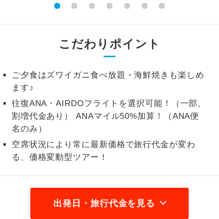
1名様から出発可能な個人型プランで
1名様催行
す。
こだわりポイント
2名様から出発可能な個人型プランで
2名様催行
す。
ご夕食はズワイガニ食べ放題・海鮮焼きも楽しめ
おひとり様参
おひとり様限定でご参加いただけるコー
加限定
ます♪
スです。
往復ANA・AIRDOフライトを選択可能！（一部、
1名様1室同代
1名様1室利用でも追加料金がかからない
割増代金あり） ANAマイル50%加算！（ANA便
金
コースです。
名のみ）
空席状況により常に最新価格で旅行代金が変わ
ご夫婦限定でご参加いただけるコースで
ご夫婦限定
る、価格変動型ツアー！
す。
女性限定でご参加いただけるコースで
女性限定
す。
出発日・旅行代金を見る
ご参加にあたり年齢に制限があるコース
年齢制限あり
です。