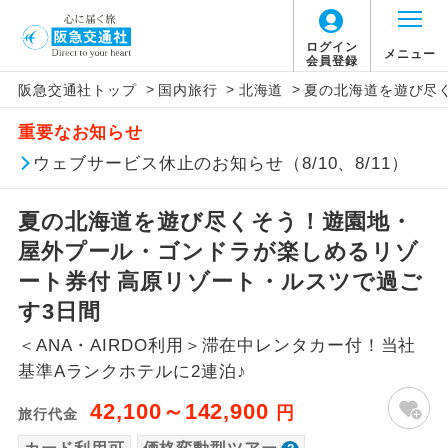
「価格変動型ツアー」に関するご案内
ログイン
メニュー
会員登録
>
>
>
阪急交通社トップ
国内旅行
北海道
夏の北海道を遊び尽
アイコン
説明
重要なお知らせ
価格変動型ツアーとは
往路出発空港（駅）から復路到着空港
ウェブサービス休止のお知らせ（8/10、8/11）
添乗員同行
（駅）まで同行します。
航空会社が設定する「個人包括旅行運
夏の北海道を遊び尽くそう！遊園地・
現地添乗員同
賃」を利用したツアーです。
現地到着空港（駅）から最終日出発空港
行
（駅）まで添乗員が同行します。
屋外プール・ゴンドラが楽しめるリゾ
お申し込み時期・ご利用便の空席状況に
ート券付 高原リゾート・ルスツで過ご
よって料金が変動いたします。
バスガイド乗
バスガイドが乗務し、車内での観光案内
す3日間
務
があります。
＜ANA・AIRDO利用＞滞在中レンタカー付！当社
以下の注意事項をあらかじめご了承いただき
新コース
初登場のコースです。
基準Aランクホテルに2連泊♪
ますようお願いいたします。
42,100～142,900
円
旅行代金
ユネスコに登録されている文化遺産や自
世界遺産
お支払いについて
然遺産を訪ねるコースです。