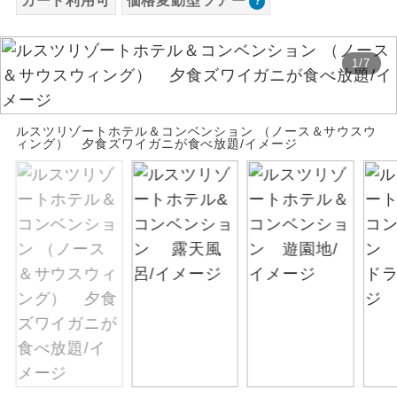
カード利用可
価格変動型ツアー
お支払いは、クレジットカード決済のみとな
絶景
絶景スポットに立ち寄るコースです。
ります。
1
/
7
お申し込みの最後にクレジットカード決済を
温泉
温泉地にも宿泊するコースです。
していただき、決済手続き完了をもちまし
て、ご旅行の契約が成立となります。
ご宿泊ホテルに露天風呂が付いていま
ルスツリゾートホテル＆コンベンション （ノース＆サウスウ
露天風呂
ィング） 夕食ズワイガニが食べ放題/イメージ
す。
ご予約方法について
大浴場
ご宿泊ホテルに大浴場が付いています。
ウェブ限定コースとなりますので、コールセ
ンター及びカウンターでのお申し込みはでき
全てのお食事が付いていますので、お食
ません。
全食事付き
事の心配はいりません。（機内食を除
く）
お部屋にてゆっくりとお召し上がりいた
お部屋食
だけます。
トラベルイヤ
周りの音を気にせず、ガイドさんの説明
ホン
をじっくり聞くことができます。