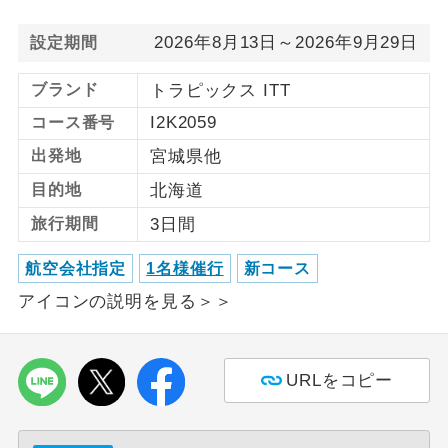
2026年8月13日～2026年9月29日
利用航空会社が指定なので、ご出発の計
設定期間
航空会社指定
画にとても便利です。
ブランド
トラピックス ITT
ご紹介するホテルを指定したコースで
ホテル指定
I2K2059
コース番号
す。
出発地
宮城県他
おひとり様バ
おひとり様でバス席を2席利⽤できま
ス2席利用
目的地
北海道
す。
旅行期間
3日間
航空会社指定
1名様催行
新コース
アイコンの説明を見る＞＞
URLをコピー