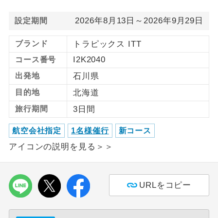
2026年8月13日～2026年9月29日
利用航空会社が指定なので、ご出発の計
設定期間
航空会社指定
画にとても便利です。
ブランド
トラピックス ITT
ご紹介するホテルを指定したコースで
ホテル指定
I2K2040
コース番号
す。
出発地
石川県
おひとり様バ
おひとり様でバス席を2席利⽤できま
ス2席利用
目的地
北海道
す。
旅行期間
3日間
航空会社指定
1名様催行
新コース
アイコンの説明を見る＞＞
URLをコピー