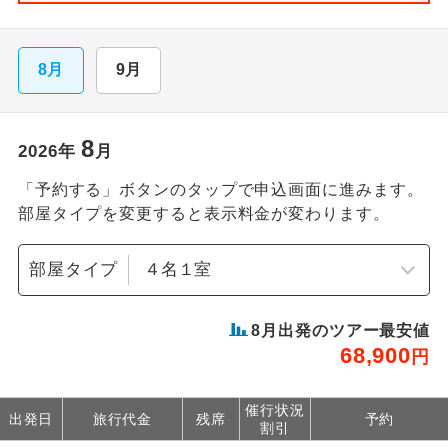
8月
9月
8
2026
年
月
「予約する」ボタンのタップで申込画面に進みます。
部屋タイプを変更すると表示料金が変わります。
部屋タイプ
8
月出発のツアー最安値
68,900
円
催行状況
出発日
旅行代金
残席
予約
割引