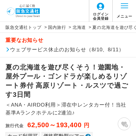
「価格変動型ツアー」に関するご案内
ログイン
メニュー
会員登録
>
>
>
阪急交通社トップ
国内旅行
北海道
夏の北海道を遊び尽
アイコン
説明
重要なお知らせ
価格変動型ツアーとは
往路出発空港（駅）から復路到着空港
ウェブサービス休止のお知らせ（8/10、8/11）
添乗員同行
（駅）まで同行します。
航空会社が設定する「個人包括旅行運
夏の北海道を遊び尽くそう！遊園地・
現地添乗員同
賃」を利用したツアーです。
現地到着空港（駅）から最終日出発空港
行
（駅）まで添乗員が同行します。
屋外プール・ゴンドラが楽しめるリゾ
お申し込み時期・ご利用便の空席状況に
ート券付 高原リゾート・ルスツで過ご
よって料金が変動いたします。
バスガイド乗
バスガイドが乗務し、車内での観光案内
す3日間
務
があります。
＜ANA・AIRDO利用＞滞在中レンタカー付！当社
以下の注意事項をあらかじめご了承いただき
新コース
初登場のコースです。
基準Aランクホテルに2連泊♪
ますようお願いいたします。
62,500～193,400
円
旅行代金
ユネスコに登録されている文化遺産や自
世界遺産
お支払いについて
然遺産を訪ねるコースです。