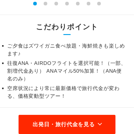
1名様から出発可能な個人型プランで
1名様催行
す。
こだわりポイント
2名様から出発可能な個人型プランで
2名様催行
す。
ご夕食はズワイガニ食べ放題・海鮮焼きも楽しめ
おひとり様参
おひとり様限定でご参加いただけるコー
加限定
ます♪
スです。
往復ANA・AIRDOフライトを選択可能！（一部、
1名様1室同代
1名様1室利用でも追加料金がかからない
割増代金あり） ANAマイル50%加算！（ANA便
金
コースです。
名のみ）
空席状況により常に最新価格で旅行代金が変わ
ご夫婦限定でご参加いただけるコースで
ご夫婦限定
る、価格変動型ツアー！
す。
女性限定でご参加いただけるコースで
女性限定
す。
出発日・旅行代金を見る
ご参加にあたり年齢に制限があるコース
年齢制限あり
です。