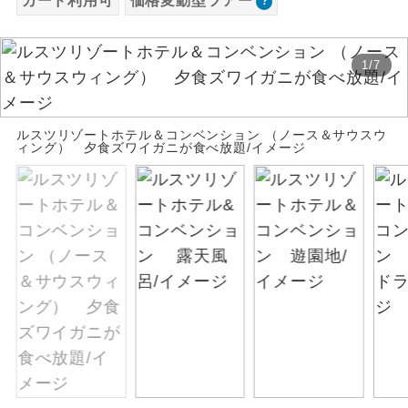
カード利用可
価格変動型ツアー
お支払いは、クレジットカード決済のみとな
絶景
絶景スポットに立ち寄るコースです。
ります。
1
/
7
お申し込みの最後にクレジットカード決済を
温泉
温泉地にも宿泊するコースです。
していただき、決済手続き完了をもちまし
て、ご旅行の契約が成立となります。
ご宿泊ホテルに露天風呂が付いていま
ルスツリゾートホテル＆コンベンション （ノース＆サウスウ
露天風呂
ィング） 夕食ズワイガニが食べ放題/イメージ
す。
ご予約方法について
大浴場
ご宿泊ホテルに大浴場が付いています。
ウェブ限定コースとなりますので、コールセ
ンター及びカウンターでのお申し込みはでき
全てのお食事が付いていますので、お食
ません。
全食事付き
事の心配はいりません。（機内食を除
く）
お部屋にてゆっくりとお召し上がりいた
お部屋食
だけます。
トラベルイヤ
周りの音を気にせず、ガイドさんの説明
ホン
をじっくり聞くことができます。