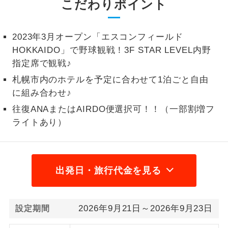
こだわりポイント
1名様から出発可能な個人型プランで
1名様催行
す。
2023年3月オープン「エスコンフィールド
2名様から出発可能な個人型プランで
HOKKAIDO」で野球観戦！3F STAR LEVEL内野
2名様催行
す。
指定席で観戦♪
札幌市内のホテルを予定に合わせて1泊ごと自由
おひとり様参
おひとり様限定でご参加いただけるコー
加限定
に組み合わせ♪
スです。
往復ANAまたはAIRDO便選択可！！（一部割増フ
1名様1室同代
1名様1室利用でも追加料金がかからない
ライトあり）
金
コースです。
ご夫婦限定でご参加いただけるコースで
ご夫婦限定
す。
出発日・旅行代金を見る
女性限定でご参加いただけるコースで
女性限定
す。
2026年9月21日～2026年9月23日
設定期間
ご参加にあたり年齢に制限があるコース
年齢制限あり
です。