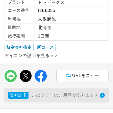
ブランド
トラピックス ITT
I2EE035
コース番号
利用航空会社が指定なので、ご出発の計
航空会社指定
画にとても便利です。
出発地
大阪府他
ご紹介するホテルを指定したコースで
目的地
北海道
ホテル指定
す。
旅行期間
3日間
おひとり様バ
おひとり様でバス席を2席利⽤できま
ス2席利用
航空会社指定
新コース
す。
アイコンの説明を見る＞＞
URLをコピー
このツアーはご用意がありません
資料請求