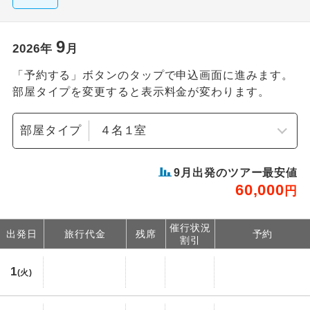
9
2026
年
月
「予約する」ボタンのタップで申込画面に進みます。
部屋タイプを変更すると表示料金が変わります。
部屋タイプ
9
月出発のツアー最安値
60,000
円
催行状況
出発日
旅行代金
残席
予約
割引
1
(火)