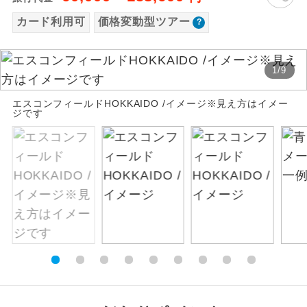
お支払いは、クレジットカード決済のみとな
カード利用可
価格変動型ツアー
絶景
絶景スポットに立ち寄るコースです。
ります。
お申し込みの最後にクレジットカード決済を
温泉
温泉地にも宿泊するコースです。
していただき、決済手続き完了をもちまし
1
/
9
て、ご旅行の契約が成立となります。
ご宿泊ホテルに露天風呂が付いていま
エスコンフィールドHOKKAIDO /イメージ※見え方はイメー
露天風呂
ジです
す。
ご予約方法について
大浴場
ご宿泊ホテルに大浴場が付いています。
ウェブ限定コースとなりますので、コールセ
ンター及びカウンターでのお申し込みはでき
全てのお食事が付いていますので、お食
ません。
全食事付き
事の心配はいりません。（機内食を除
く）
お部屋にてゆっくりとお召し上がりいた
お部屋食
だけます。
トラベルイヤ
周りの音を気にせず、ガイドさんの説明
ホン
をじっくり聞くことができます。