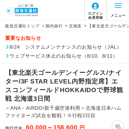
「価格変動型ツアー」に関するご案内
ログイン
メニュー
会員登録
>
>
>
阪急交通社トップ
国内旅行
北海道
【東北楽天ゴールデンイ
アイコン
説明
重要なお知らせ
価格変動型ツアーとは
往路出発空港（駅）から復路到着空港
8/24 システムメンテナンスのお知らせ（JAL）
添乗員同行
（駅）まで同行します。
ウェブサービス休止のお知らせ（8/10、8/11）
航空会社が設定する「個人包括旅行運
現地添乗員同
賃」を利用したツアーです。
現地到着空港（駅）から最終日出発空港
行
（駅）まで添乗員が同行します。
【東北楽天ゴールデンイーグルス/ナイ
お申し込み時期・ご利用便の空席状況に
ター/3F STAR LEVEL内野指定席】エ
よって料金が変動いたします。
バスガイド乗
バスガイドが乗務し、車内での観光案内
スコンフィールドHOKKAIDOで野球観
務
があります。
戦 北海道3日間
以下の注意事項をあらかじめご了承いただき
新コース
初登場のコースです。
＜ANA・AIRDO/新千歳空港利用＞北海道日本ハム
ますようお願いいたします。
ファイターズ試合を観戦！※行程2日目
ユネスコに登録されている文化遺産や自
世界遺産
お支払いについて
然遺産を訪ねるコースです。
60,000～158,600
円
旅行代金