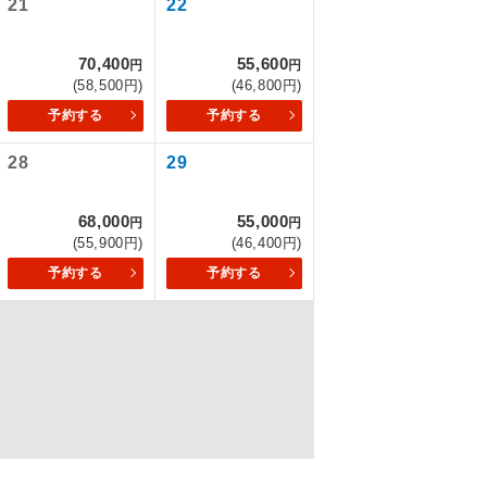
21
22
70,400
55,600
円
円
(58,500円)
(46,800円)
を訪ねるコー
予約する
予約する
もちまして、
28
29
68,000
55,000
円
円
込みはできま
(55,900円)
(46,400円)
予約する
予約する
配はいりませ
す。