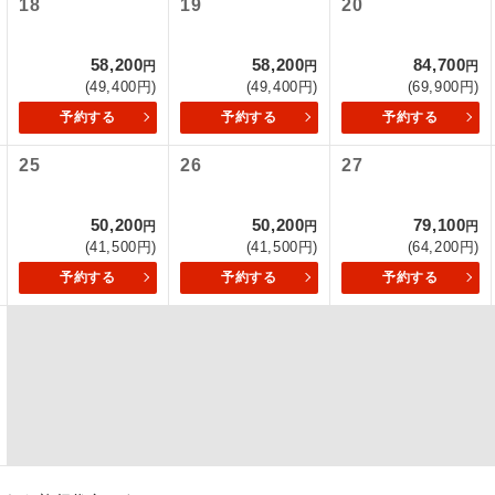
18
19
20
項をあらかじめご了承いただきますようお願いいたします。
初登場のコースです。
ース
58,200
58,200
84,700
いて
円
円
円
(49,400円)
(49,400円)
(69,900円)
ユネスコに登録されている文化遺産や自然遺産
クレジットカード決済のみとなります。
遺産
スです。
予約する
予約する
予約する
最後にクレジットカード決済をしていただき、決済手続き完了を
が成立となります。
25
26
27
絶景スポットに立ち寄るコースです。
景
ついて
温泉地にも宿泊するコースです。
泉
50,200
50,200
79,100
円
円
円
ースとなりますので、コールセンター及びカウンターでのお申し
(41,500円)
(41,500円)
(64,200円)
ご宿泊ホテルに露天風呂が付いています。
風呂
予約する
予約する
予約する
ご宿泊ホテルに大浴場が付いています。
場
全てのお食事が付いていますので、お食事の心
付き
ん。（機内食を除く）
お部屋にてゆっくりとお召し上がりいただけま
屋食