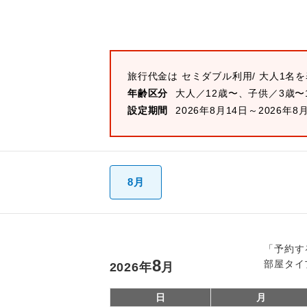
旅行代金は
セミダブル
利用/ 大人1名
年齢区分
大人／12歳〜、子供／3歳〜
設定期間
2026年8月14日～2026年8
8月
「予約す
8
部屋タイ
2026
年
月
日
月