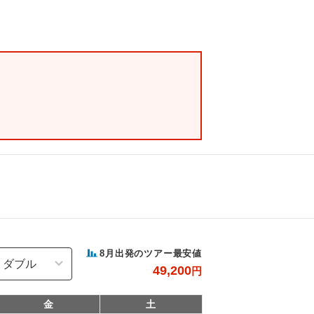
8
月出発のツアー最安値
49,200
円
金
土