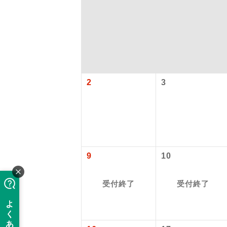
2
3
「価格変動
アイ
9
10
添乗員
価格変動型ツ
受付終了
受付終了
航空会社が
現地添乗
お申し込み
バスガイ