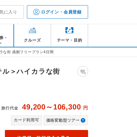
気に入り
ログイン・会員登録
券・
クルーズ
テーマ・目的
ル
カラな街 函館フリープラン4日間
ホテル＞ハイカラな街
49,200～106,300
円
旅行代金
金
カード利用可
価格変動型ツアー