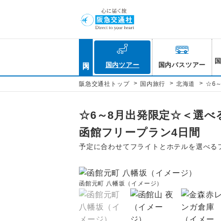
国内
国内ツアー
国内バスツアー
>
>
>
阪急交通社トップ
国内旅行
北海道
☆6
☆6～8月出発限定☆＜選べ
函館フリープラン4日間
予定に合わせてフライトとホテルを選べる
函館元町 八幡坂（イメージ）