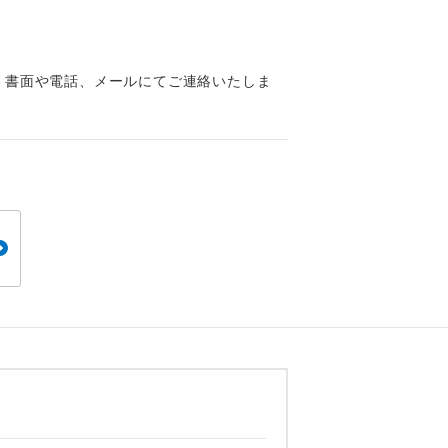
くり聞くこと
、書面や電話、メールにてご連絡いたしま
。
です。
ても便利で