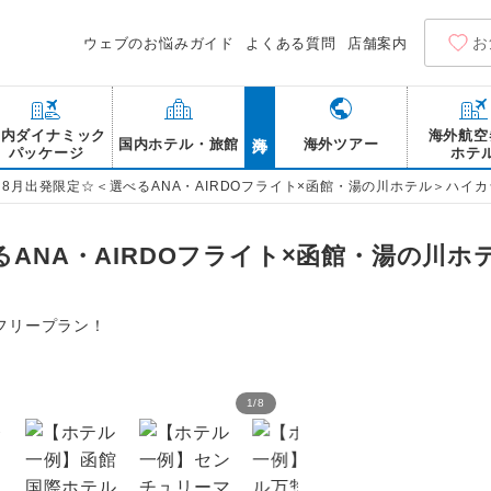
お
ウェブのお悩みガイド
よくある質問
店舗案内
海外
国内ダイナミック
海外航空
国内ホテル・旅館
海外ツアー
パッケージ
ホテ
～8月出発限定☆＜選べるANA・AIRDOフライト×函館・湯の川ホテル＞ハイ
るANA・AIRDOフライト×函館・湯の川
フリープラン！
1
/
8
函館山 夜（イメージ）