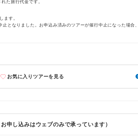
周りの音を気にせず、ガイドさんの説明をじっ
出された旅行代金です。
イヤホン
ができます。
します。
1名様から出発可能な個人型プランです。
催行
中止となりました。お申込み済みのツアーが催行中止になった場合
2名様から出発可能な個人型プランです。
催行
おひとり様限定でご参加いただけるコースです
参加限定
1名様1室利用でも追加料金がかからないコース
室同代金
お気に入りツアーを見る
ご夫婦限定でご参加いただけるコースです。
限定
女性限定でご参加いただけるコースです。
限定
ご参加にあたり年齢に制限があるコースです。
限あり
利用航空会社が指定なので、ご出発の計画にと
せ（お申し込みはウェブのみで承っています）
社指定
す。