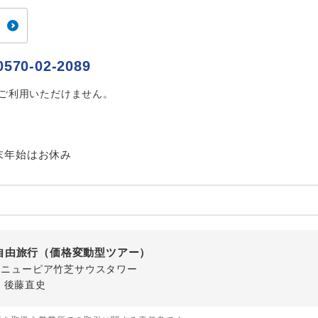
ご紹介するホテルを指定したコースです。
指定
おひとり様でバス席を2席利⽤できます。
ス2席利用
0570-02-2089
はご利用いただけません。
末年始はお休み
自由旅行（価格変動型ツアー）
-1 ニューピア竹芝サウスタワー
・後藤直史