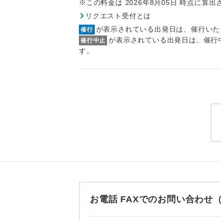
※この料金は 2026年8月05日 時点に算
トラベル
リクエスト受付とは
が表示されている出発日は、催行いた
催行
1名様
が表示されている出発日は、催行
催行中止
す。
2名様
おひとり様
1名様1
ご夫婦
女性
年齢制
お電話 FAXでのお問い合わ
航空会