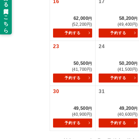
16
17
以下の注意事
新コ
62,000
58,200
お支払いにつ
円
円
(52,200円)
(49,400円)
お支払いは、
世界
予約する
予約する
お申し込みの
ご旅行の契約
23
24
絶
ご予約方法に
温
50,500
50,200
円
円
ウェブ限定コ
(41,700円)
(41,500円)
せん。
露天
予約する
予約する
大浴
30
31
全食事
49,500
49,200
円
円
(40,900円)
(40,600円)
予約する
予約する
お部