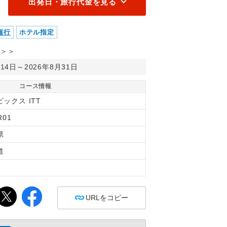
出発日・旅行代金を見る
催行
ホテル指定
＞＞
月14日～2026年8月31日
コース情報
ックス ITT
R01
県
道
間
URLをコピー