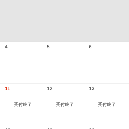
4
5
6
型ツアー」に関するご案内
コン
説明
往路出発空港（駅）から復路到着空港（駅）ま
11
12
13
同行
す。
アーとは
受付終了
受付終了
受付終了
現地到着空港（駅）から最終日出発空港（駅）
設定する「個人包括旅行運賃」を利用したツアーです。
員同行
同行します。
時期・ご利用便の空席状況によって料金が変動いたします。
バスガイドが乗務し、車内での観光案内があり
ド乗務