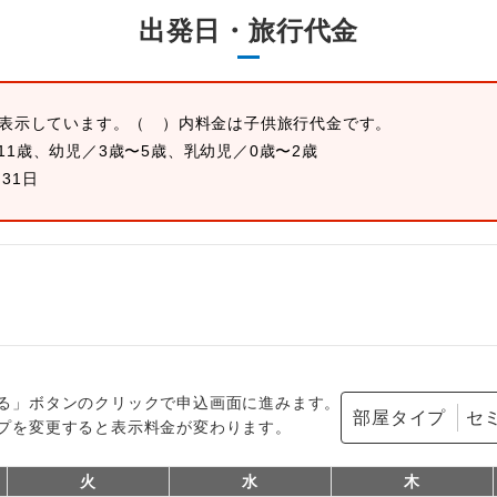
出発日・旅行代金
を表示しています。
（ ）内料金は子供旅行代金です。
11歳、幼児／3歳〜5歳、乳幼児／0歳〜2歳
月31日
る」ボタンのクリックで申込画面に進みます。
部屋タイプ
プを変更すると表示料金が変わります。
火
水
木