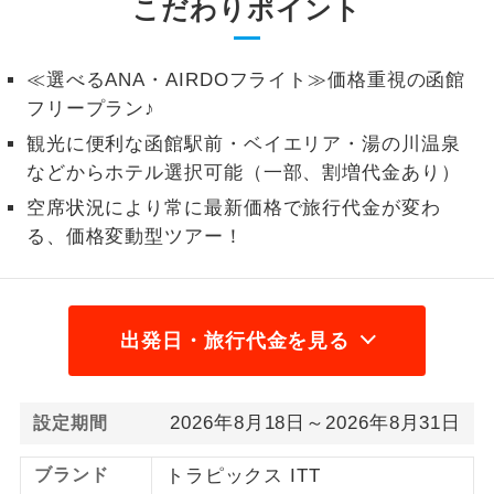
こだわりポイント
1名様から出発可能な個人型プランで
1名様催行
す。
≪選べるANA・AIRDOフライト≫価格重視の函館
2名様から出発可能な個人型プランで
フリープラン♪
2名様催行
す。
観光に便利な函館駅前・ベイエリア・湯の川温泉
などからホテル選択可能（一部、割増代金あり）
おひとり様参
おひとり様限定でご参加いただけるコー
加限定
スです。
空席状況により常に最新価格で旅行代金が変わ
る、価格変動型ツアー！
1名様1室同代
1名様1室利用でも追加料金がかからない
金
コースです。
ご夫婦限定でご参加いただけるコースで
出発日・旅行代金を見る
ご夫婦限定
す。
女性限定でご参加いただけるコースで
女性限定
2026年8月18日～2026年8月31日
設定期間
す。
ご参加にあたり年齢に制限があるコース
ブランド
トラピックス ITT
年齢制限あり
です。