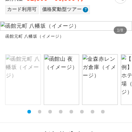
お支払いは、クレジットカード決済のみとな
カード利用可
価格変動型ツアー
絶景
絶景スポットに立ち寄るコースです。
ります。
お申し込みの最後にクレジットカード決済を
温泉
温泉地にも宿泊するコースです。
していただき、決済手続き完了をもちまし
1
/
8
函館元町 八幡坂（イメージ）
て、ご旅行の契約が成立となります。
ご宿泊ホテルに露天風呂が付いていま
露天風呂
す。
ご予約方法について
大浴場
ご宿泊ホテルに大浴場が付いています。
ウェブ限定コースとなりますので、コールセ
ンター及びカウンターでのお申し込みはでき
全てのお食事が付いていますので、お食
ません。
全食事付き
事の心配はいりません。（機内食を除
く）
お部屋にてゆっくりとお召し上がりいた
お部屋食
だけます。
トラベルイヤ
周りの音を気にせず、ガイドさんの説明
ホン
をじっくり聞くことができます。