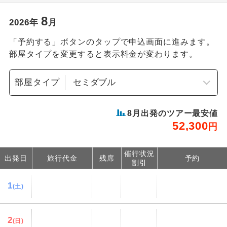
8
2026
年
月
「予約する」ボタンのタップで申込画面に進みます。
部屋タイプを変更すると表示料金が変わります。
部屋タイプ
8
月出発のツアー最安値
52,300
円
催行状況
出発日
旅行代金
残席
予約
割引
1
(土)
2
(日)