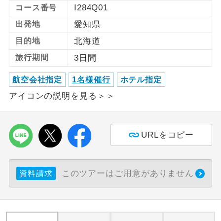
I284Q01
コース番号
利用航空会社が指定なので、ご出発の計
航空会社指定
出発地
愛知県
画にとても便利です。
目的地
北海道
ご紹介するホテルを指定したコースで
ホテル指定
旅行期間
3日間
す。
航空会社指定
1名様催行
ホテル指定
おひとり様バ
おひとり様でバス席を2席利⽤できま
ス2席利用
す。
アイコンの説明を見る＞＞
URLをコピー
このツアーはご用意がありません
資料請求