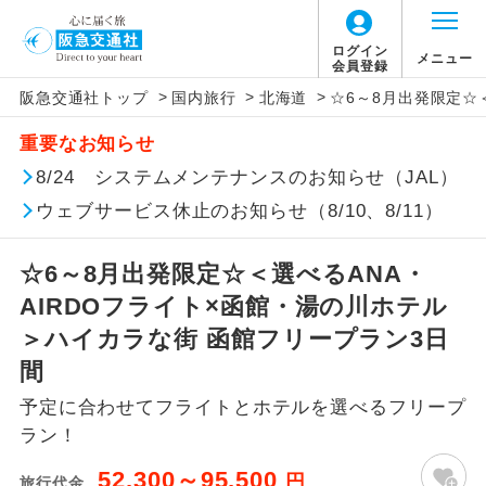
「価格変動型ツアー」に関するご案内
ログイン
メニュー
会員登録
>
>
>
阪急交通社トップ
国内旅行
北海道
☆6～8月出発限定☆
アイコン
説明
重要なお知らせ
価格変動型ツアーとは
往路出発空港（駅）から復路到着空港
8/24 システムメンテナンスのお知らせ（JAL）
添乗員同行
（駅）まで同行します。
ウェブサービス休止のお知らせ（8/10、8/11）
航空会社が設定する「個人包括旅行運
現地添乗員同
賃」を利用したツアーです。
現地到着空港（駅）から最終日出発空港
行
（駅）まで添乗員が同行します。
☆6～8月出発限定☆＜選べるANA・
お申し込み時期・ご利用便の空席状況に
AIRDOフライト×函館・湯の川ホテル
よって料金が変動いたします。
バスガイド乗
バスガイドが乗務し、車内での観光案内
＞ハイカラな街 函館フリープラン3日
務
があります。
間
以下の注意事項をあらかじめご了承いただき
新コース
初登場のコースです。
予定に合わせてフライトとホテルを選べるフリープ
ますようお願いいたします。
ラン！
ユネスコに登録されている文化遺産や自
世界遺産
お支払いについて
然遺産を訪ねるコースです。
52,300～95,500
円
旅行代金