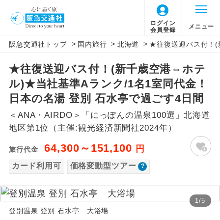
「価格変動型ツアー」に関するご案内
ログイン
メニュー
会員登録
>
>
>
阪急交通社トップ
国内旅行
北海道
★往復送迎バス付！(
アイコン
説明
★往復送迎バス付！(新千歳空港⇔ホテ
価格変動型ツアーとは
往路出発空港（駅）から復路到着空港
添乗員同行
ル)★当社基準Aランク/1名1室同代金！
（駅）まで同行します。
航空会社が設定する「個人包括旅行運
日本の名湯 登別 石水亭で過ごす4日間
現地添乗員同
賃」を利用したツアーです。
現地到着空港（駅）から最終日出発空港
＜ANA・AIRDO＞「にっぽんの温泉100選」北海道
行
（駅）まで添乗員が同行します。
お申し込み時期・ご利用便の空席状況に
地区第1位（主催:観光経済新聞社2024年）
よって料金が変動いたします。
バスガイド乗
バスガイドが乗務し、車内での観光案内
64,300～151,100
円
旅行代金
務
があります。
カード利用可
価格変動型ツアー
以下の注意事項をあらかじめご了承いただき
新コース
初登場のコースです。
ますようお願いいたします。
1
/
5
ユネスコに登録されている文化遺産や自
世界遺産
登別温泉 登別 石水亭 大浴場
お支払いについて
然遺産を訪ねるコースです。