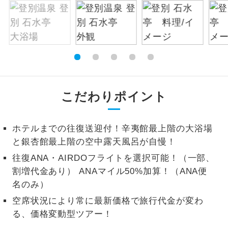
お支払いは、クレジットカード決済のみとな
絶景
絶景スポットに立ち寄るコースです。
ります。
お申し込みの最後にクレジットカード決済を
温泉
温泉地にも宿泊するコースです。
していただき、決済手続き完了をもちまし
て、ご旅行の契約が成立となります。
ご宿泊ホテルに露天風呂が付いていま
露天風呂
す。
ご予約方法について
こだわりポイント
大浴場
ご宿泊ホテルに大浴場が付いています。
ウェブ限定コースとなりますので、コールセ
ンター及びカウンターでのお申し込みはでき
ホテルまでの往復送迎付！辛夷館最上階の大浴場
全てのお食事が付いていますので、お食
ません。
と銀杏館最上階の空中露天風呂が自慢！
全食事付き
事の心配はいりません。（機内食を除
く）
往復ANA・AIRDOフライトを選択可能！（一部、
割増代金あり） ANAマイル50%加算！（ANA便
お部屋にてゆっくりとお召し上がりいた
お部屋食
名のみ）
だけます。
空席状況により常に最新価格で旅行代金が変わ
トラベルイヤ
周りの音を気にせず、ガイドさんの説明
る、価格変動型ツアー！
ホン
をじっくり聞くことができます。