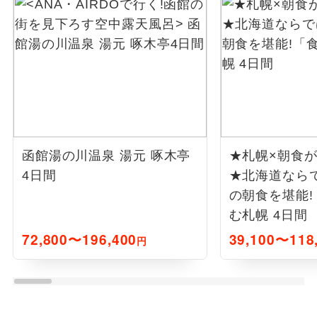
函館湯の川温泉 湯元 啄木亭
★札幌×朝食
4日間
★北海道なら
の朝食を堪能
む札幌 4日間
72,800〜196,400
39,100〜118
円