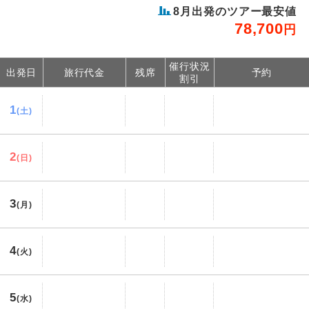
8
月出発のツアー最安値
78,700
円
催行状況
出発日
旅行代金
残席
予約
割引
1
(土)
2
(日)
3
(月)
4
(火)
5
(水)