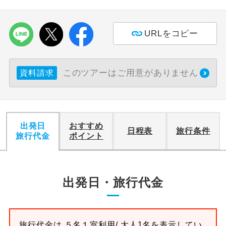
利用航空会社が指定なので、ご出発の計
航空会社指定
画にとても便利です。
URLをコピー
ご紹介するホテルを指定したコースで
ホテル指定
す。
このツアーはご用意がありません
資料請求
おひとり様バ
おひとり様でバス席を2席利⽤できま
ス2席利用
す。
出発日
おすすめ
日程表
旅行条件
旅行代金
ポイント
出発日・旅行代金
旅行代金は
５名１室
利用/ 大人1名を表示してい