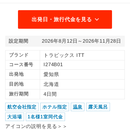
1名様から出発可能な個人型プランで
1名様催行
す。
出発日・旅行代金を見る
2名様から出発可能な個人型プランで
2名様催行
す。
2026年8月12日～2026年11月28日
設定期間
おひとり様参
おひとり様限定でご参加いただけるコー
加限定
スです。
ブランド
トラピックス ITT
I274B01
コース番号
1名様1室同代
1名様1室利用でも追加料金がかからない
金
出発地
愛知県
コースです。
目的地
北海道
ご夫婦限定でご参加いただけるコースで
ご夫婦限定
す。
旅行期間
4日間
女性限定でご参加いただけるコースで
航空会社指定
ホテル指定
温泉
露天風呂
女性限定
す。
大浴場
1名様1室同代金
ご参加にあたり年齢に制限があるコース
年齢制限あり
アイコンの説明を見る＞＞
です。