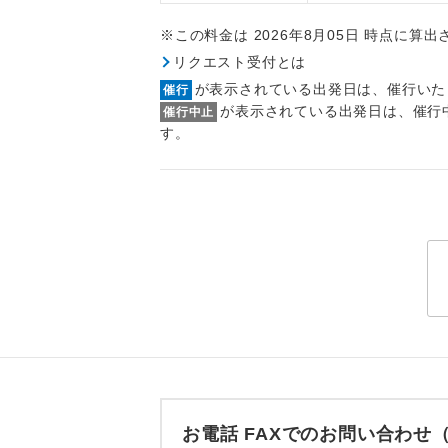
トラベル
※この料金は 2026年8月05日 時点に算
リクエスト受付とは
1名様
が表示されている出発日は、催行いた
催行
が表示されている出発日は、催行
催行中止
2名様
す。
おひとり様
1名様1
ご夫婦
女性
年齢制
航空会
お電話 FAXでのお問い合わ