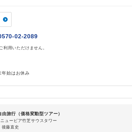
ご紹介するホテルを指定したコースです。
指定
おひとり様でバス席を2席利⽤できます。
ス2席利用
0570-02-2089
はご利用いただけません。
末年始はお休み
自由旅行（価格変動型ツアー）
-1 ニューピア竹芝サウスタワー
・後藤直史