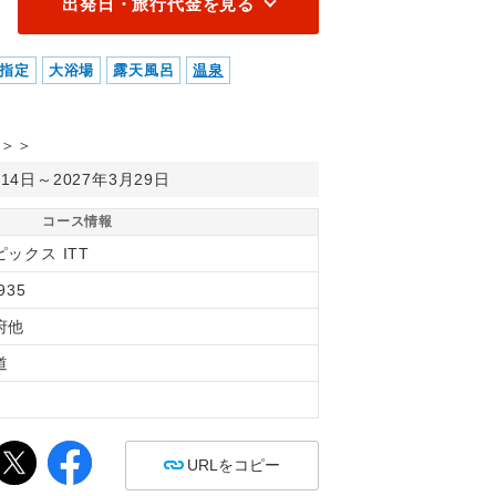
出発日・旅行代金を見る
指定
大浴場
露天風呂
温泉
＞＞
月14日～2027年3月29日
コース情報
ックス ITT
935
府他
道
間
URLをコピー