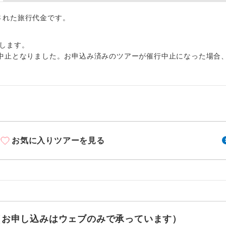
周りの音を気にせず、ガイドさんの説明をじっ
イヤホン
ができます。
出された旅行代金です。
1名様から出発可能な個人型プランです。
催行
します。
中止となりました。お申込み済みのツアーが催行中止になった場合
2名様から出発可能な個人型プランです。
催行
おひとり様限定でご参加いただけるコースです
参加限定
1名様1室利用でも追加料金がかからないコース
室同代金
ご夫婦限定でご参加いただけるコースです。
限定
お気に入りツアーを見る
女性限定でご参加いただけるコースです。
限定
ご参加にあたり年齢に制限があるコースです。
限あり
利用航空会社が指定なので、ご出発の計画にと
社指定
す。
せ（お申し込みはウェブのみで承っています）