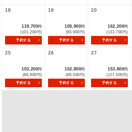
項をあらかじめご了承いただきますようお願いいたします。
18
19
20
初登場のコースです。
ース
いて
ユネスコに登録されている文化遺産や自然遺産
クレジットカード決済のみとなります。
119,700
105,900
162,200
円
円
円
遺産
スです。
(101,200円)
(90,900円)
(133,700円)
最後にクレジットカード決済をしていただき、決済手続き完了を
が成立となります。
予約する
予約する
予約する
絶景スポットに立ち寄るコースです。
景
25
26
27
ついて
温泉地にも宿泊するコースです。
泉
ースとなりますので、コールセンター及びカウンターでのお申し
103,200
102,800
153,800
円
円
円
ご宿泊ホテルに露天風呂が付いています。
風呂
(88,800円)
(88,500円)
(127,500円)
予約する
予約する
予約する
ご宿泊ホテルに大浴場が付いています。
場
全てのお食事が付いていますので、お食事の心
付き
ん。（機内食を除く）
お部屋にてゆっくりとお召し上がりいただけま
屋食