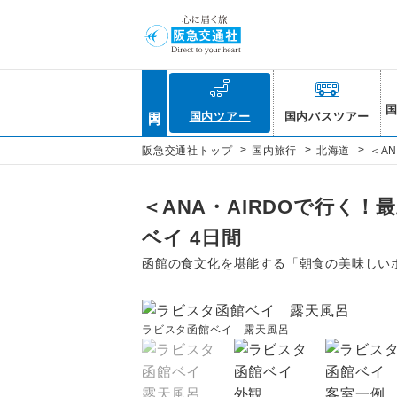
国内
国内ツアー
国内バスツアー
>
>
>
阪急交通社トップ
国内旅行
北海道
＜A
＜ANA・AIRDOで行く
ベイ 4日間
函館の食文化を堪能する「朝食の美味しい
ラビスタ函館ベイ 露天風呂