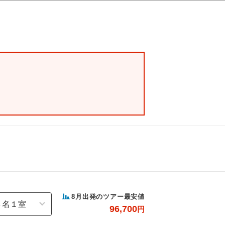
8
月出発のツアー最安値
96,700
円