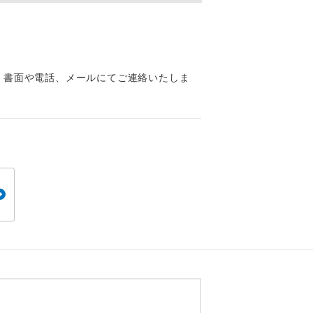
くり聞くこと
、書面や電話、メールにてご連絡いたしま
。
です。
ても便利で