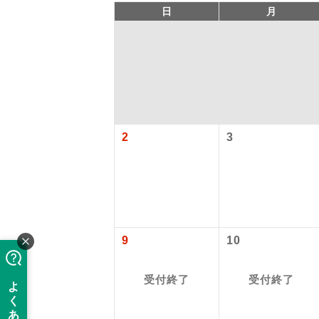
日
月
2
3
「価格変動
アイ
添乗員
価格変動型ツ
9
10
航空会社が
現地添乗
受付終了
受付終了
お申し込み
バスガイ