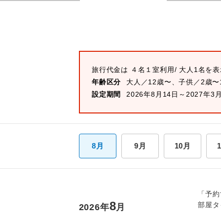
旅行代金は
４名１室
利用/ 大人1名を
年齢区分
大人／12歳〜、子供／2歳〜
設定期間
2026年8月14日～2027年3
8月
9月
10月
「予約
8
部屋タ
2026
年
月