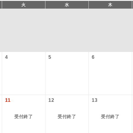
火
水
木
4
5
6
型ツアー」に関するご案内
コン
説明
往路出発空港（駅）から復路到着空港（駅）ま
同行
す。
アーとは
11
12
13
現地到着空港（駅）から最終日出発空港（駅）
設定する「個人包括旅行運賃」を利用したツアーです。
員同行
同行します。
受付終了
受付終了
受付終了
時期・ご利用便の空席状況によって料金が変動いたします。
バスガイドが乗務し、車内での観光案内があり
ド乗務