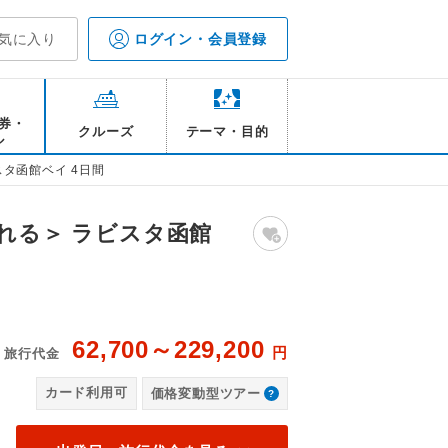
気に入り
ログイン・会員登録
券・
クルーズ
テーマ・目的
ル
タ函館ベイ 4日間
れる＞ ラビスタ函館
62,700～229,200
円
旅行代金
ラ
カード利用可
価格変動型ツアー