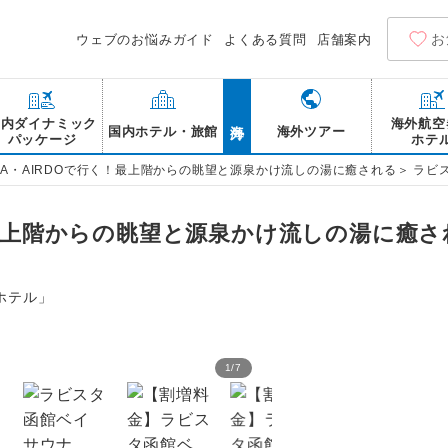
お
ウェブのお悩みガイド
よくある質問
店舗案内
海外
国内ダイナミック
海外航空
国内ホテル・旅館
海外ツアー
パッケージ
ホテ
NA・AIRDOで行く！最上階からの眺望と源泉かけ流しの湯に癒される＞ ラビス
！最上階からの眺望と源泉かけ流しの湯に癒さ
ホテル」
1
/
7
ラビスタ函館ベイ 外観