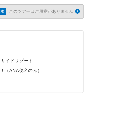
このツアーはご用意がありません
請求
イサイドリゾート
算！（ANA便名のみ）