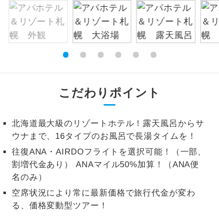
お支払いは、クレジットカード決済のみとな
絶景
絶景スポットに立ち寄るコースです。
ります。
お申し込みの最後にクレジットカード決済を
温泉
温泉地にも宿泊するコースです。
していただき、決済手続き完了をもちまし
て、ご旅行の契約が成立となります。
ご宿泊ホテルに露天風呂が付いていま
露天風呂
す。
ご予約方法について
こだわりポイント
大浴場
ご宿泊ホテルに大浴場が付いています。
ウェブ限定コースとなりますので、コールセ
ンター及びカウンターでのお申し込みはでき
北海道最大級のリゾートホテル！露天風呂からサ
全てのお食事が付いていますので、お食
ません。
ウナまで、16タイプのお風呂で長湯タイムを！
全食事付き
事の心配はいりません。（機内食を除
く）
往復ANA・AIRDOフライトを選択可能！（一部、
割増代金あり） ANAマイル50%加算！（ANA便
お部屋にてゆっくりとお召し上がりいた
お部屋食
名のみ）
だけます。
空席状況により常に最新価格で旅行代金が変わ
トラベルイヤ
周りの音を気にせず、ガイドさんの説明
る、価格変動型ツアー！
ホン
をじっくり聞くことができます。