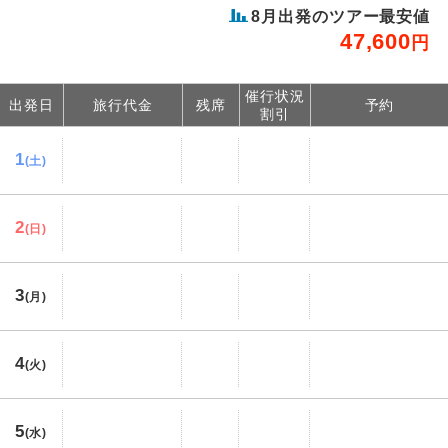
8
月出発のツアー最安値
47,600
円
催行状況
出発日
旅行代金
残席
予約
割引
1
(土)
2
(日)
3
(月)
4
(火)
5
(水)