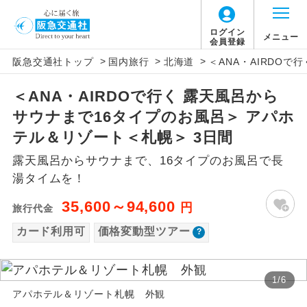
「価格変動型ツアー」に関するご案内
ログイン
メニュー
会員登録
>
>
>
阪急交通社トップ
国内旅行
北海道
＜ANA・AIRDO
アイコン
説明
＜ANA・AIRDOで行く 露天風呂から
価格変動型ツアーとは
往路出発空港（駅）から復路到着空港
添乗員同行
サウナまで16タイプのお風呂＞ アパホ
（駅）まで同行します。
航空会社が設定する「個人包括旅行運
テル＆リゾート＜札幌＞ 3日間
現地添乗員同
賃」を利用したツアーです。
現地到着空港（駅）から最終日出発空港
露天風呂からサウナまで、16タイプのお風呂で長
行
（駅）まで添乗員が同行します。
お申し込み時期・ご利用便の空席状況に
湯タイムを！
よって料金が変動いたします。
バスガイド乗
バスガイドが乗務し、車内での観光案内
35,600～94,600
円
旅行代金
務
があります。
カード利用可
価格変動型ツアー
以下の注意事項をあらかじめご了承いただき
新コース
初登場のコースです。
ますようお願いいたします。
1
/
6
ユネスコに登録されている文化遺産や自
世界遺産
アパホテル＆リゾート札幌 外観
お支払いについて
然遺産を訪ねるコースです。