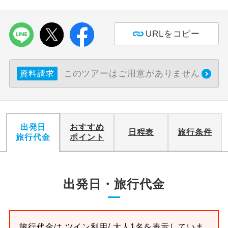
利用航空会社が指定なので、ご出発の計
航空会社指定
画にとても便利です。
URLをコピー
ご紹介するホテルを指定したコースで
ホテル指定
す。
このツアーはご用意がありません
資料請求
おひとり様バ
おひとり様でバス席を2席利⽤できま
ス2席利用
す。
出発日
おすすめ
日程表
旅行条件
旅行代金
ポイント
出発日・旅行代金
旅行代金は
ツイン
利用/ 大人1名を表示していま