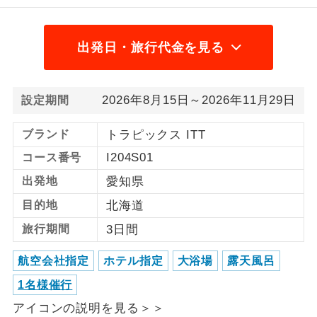
1名様から出発可能な個人型プランで
1名様催行
す。
出発日・旅行代金を見る
2名様から出発可能な個人型プランで
2名様催行
す。
2026年8月15日～2026年11月29日
設定期間
おひとり様参
おひとり様限定でご参加いただけるコー
加限定
スです。
ブランド
トラピックス ITT
I204S01
コース番号
1名様1室同代
1名様1室利用でも追加料金がかからない
金
出発地
愛知県
コースです。
目的地
北海道
ご夫婦限定でご参加いただけるコースで
ご夫婦限定
す。
旅行期間
3日間
女性限定でご参加いただけるコースで
航空会社指定
ホテル指定
大浴場
露天風呂
女性限定
す。
1名様催行
ご参加にあたり年齢に制限があるコース
年齢制限あり
アイコンの説明を見る＞＞
です。