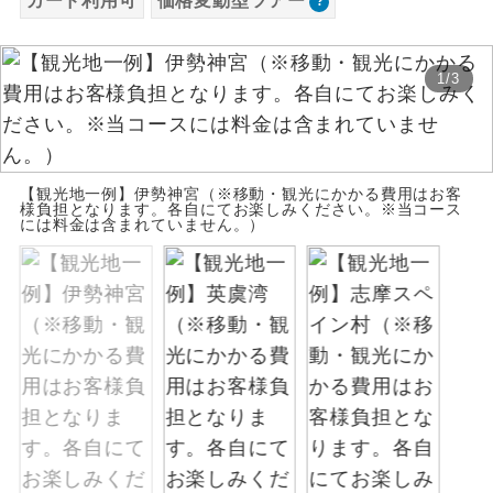
カード利用可
価格変動型ツアー
お支払いは、クレジットカード決済のみとな
絶景
絶景スポットに立ち寄るコースです。
ります。
1
/
3
お申し込みの最後にクレジットカード決済を
温泉
温泉地にも宿泊するコースです。
していただき、決済手続き完了をもちまし
て、ご旅行の契約が成立となります。
ご宿泊ホテルに露天風呂が付いていま
露天風呂
す。
【観光地一例】伊勢神宮（※移動・観光にかかる費用はお客
ご予約方法について
様負担となります。各自にてお楽しみください。※当コース
には料金は含まれていません。）
大浴場
ご宿泊ホテルに大浴場が付いています。
ウェブ限定コースとなりますので、コールセ
ンター及びカウンターでのお申し込みはでき
全てのお食事が付いていますので、お食
ません。
全食事付き
事の心配はいりません。（機内食を除
く）
お部屋にてゆっくりとお召し上がりいた
お部屋食
だけます。
トラベルイヤ
周りの音を気にせず、ガイドさんの説明
ホン
をじっくり聞くことができます。