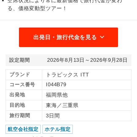
空席状況により常に最新価格で旅行代金が変わ
る、価格変動型ツアー！
利用航空会社が指定なので、ご出発の計
航空会社指定
画にとても便利です。
ご紹介するホテルを指定したコースで
ホテル指定
出発日・旅行代金を見る
す。
おひとり様バ
おひとり様でバス席を2席利⽤できま
ス2席利用
す。
2026年8月13日～2026年9月28日
設定期間
ブランド
トラピックス ITT
I044B79
コース番号
出発地
福岡県他
目的地
東海／三重県
旅行期間
3日間
航空会社指定
ホテル指定