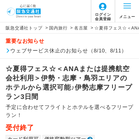
「価格変動型ツアー」に関するご案内
ログイン
メニュー
会員登録
>
>
>
阪急交通社トップ
国内旅行
名古屋
☆夏得フェス☆＜A
アイコン
説明
重要なお知らせ
価格変動型ツアーとは
往路出発空港（駅）から復路到着空港
ウェブサービス休止のお知らせ（8/10、8/11）
添乗員同行
（駅）まで同行します。
航空会社が設定する「個人包括旅行運
☆夏得フェス☆＜ANAまたは提携航空
現地添乗員同
賃」を利用したツアーです。
現地到着空港（駅）から最終日出発空港
行
（駅）まで添乗員が同行します。
会社利用＞伊勢・志摩・鳥羽エリアの
お申し込み時期・ご利用便の空席状況に
ホテルから選択可能♪伊勢志摩フリープ
よって料金が変動いたします。
バスガイド乗
バスガイドが乗務し、車内での観光案内
ラン3日間
務
があります。
予定に合わせてフライトとホテルを選べるフリープ
以下の注意事項をあらかじめご了承いただき
新コース
初登場のコースです。
ラン！
ますようお願いいたします。
受付終了
ユネスコに登録されている文化遺産や自
世界遺産
お支払いについて
然遺産を訪ねるコースです。