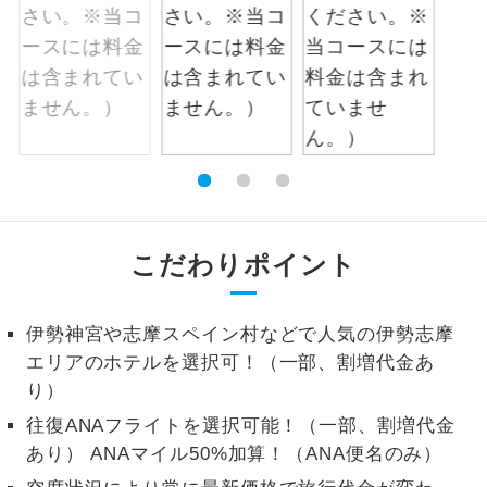
1名様から出発可能な個人型プランで
1名様催行
す。
2名様から出発可能な個人型プランで
2名様催行
す。
おひとり様参
おひとり様限定でご参加いただけるコー
加限定
スです。
1名様1室同代
1名様1室利用でも追加料金がかからない
こだわりポイント
金
コースです。
ご夫婦限定でご参加いただけるコースで
伊勢神宮や志摩スペイン村などで人気の伊勢志摩
ご夫婦限定
す。
エリアのホテルを選択可！（一部、割増代金あ
り）
女性限定でご参加いただけるコースで
女性限定
す。
往復ANAフライトを選択可能！（一部、割増代金
あり） ANAマイル50%加算！（ANA便名のみ）
ご参加にあたり年齢に制限があるコース
年齢制限あり
です。