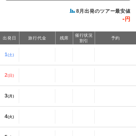
8
月出発のツアー最安値
-
円
催行状況
出発日
旅行代金
残席
予約
割引
1
(土)
2
(日)
3
(月)
4
(火)