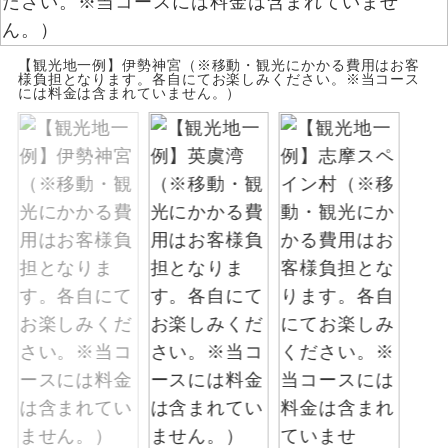
お支払いは、クレジットカード決済のみとな
絶景
絶景スポットに立ち寄るコースです。
ります。
【観光地一例】伊勢神宮（※移動・観光にかかる費用はお客
お申し込みの最後にクレジットカード決済を
様負担となります。各自にてお楽しみください。※当コース
温泉
には料金は含まれていません。）
温泉地にも宿泊するコースです。
していただき、決済手続き完了をもちまし
て、ご旅行の契約が成立となります。
ご宿泊ホテルに露天風呂が付いていま
露天風呂
す。
ご予約方法について
大浴場
ご宿泊ホテルに大浴場が付いています。
ウェブ限定コースとなりますので、コールセ
ンター及びカウンターでのお申し込みはでき
全てのお食事が付いていますので、お食
ません。
全食事付き
事の心配はいりません。（機内食を除
く）
お部屋にてゆっくりとお召し上がりいた
お部屋食
だけます。
トラベルイヤ
周りの音を気にせず、ガイドさんの説明
ホン
をじっくり聞くことができます。