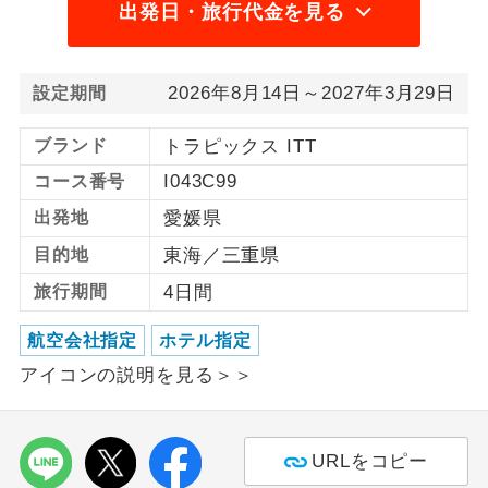
出発日・旅行代金を見る
利用航空会社が指定なので、ご出発の計
航空会社指定
画にとても便利です。
2026年8月14日～2027年3月29日
設定期間
ご紹介するホテルを指定したコースで
ホテル指定
す。
ブランド
トラピックス ITT
I043C99
コース番号
おひとり様バ
おひとり様でバス席を2席利⽤できま
ス2席利用
す。
出発地
愛媛県
目的地
東海／三重県
旅行期間
4日間
航空会社指定
ホテル指定
アイコンの説明を見る＞＞
URLをコピー