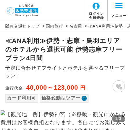
「価格変動型ツアー」に関するご案内
ログイン
メニュー
会員登録
>
>
>
阪急交通社トップ
国内旅行
名古屋
≪ANA利用≫伊勢・
アイコン
説明
≪ANA利用≫伊勢・志摩・鳥羽エリア
価格変動型ツアーとは
往路出発空港（駅）から復路到着空港
添乗員同行
のホテルから選択可能 伊勢志摩フリー
（駅）まで同行します。
航空会社が設定する「個人包括旅行運
プラン4日間
現地添乗員同
賃」を利用したツアーです。
現地到着空港（駅）から最終日出発空港
予定に合わせてフライトとホテルを選べるフリープ
行
（駅）まで添乗員が同行します。
お申し込み時期・ご利用便の空席状況に
ラン！
よって料金が変動いたします。
バスガイド乗
バスガイドが乗務し、車内での観光案内
40,000～123,000
円
旅行代金
務
があります。
カード利用可
価格変動型ツアー
以下の注意事項をあらかじめご了承いただき
新コース
初登場のコースです。
ますようお願いいたします。
1
/
3
ユネスコに登録されている文化遺産や自
世界遺産
お支払いについて
然遺産を訪ねるコースです。