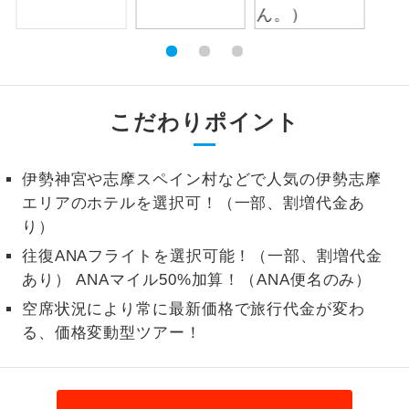
1名様から出発可能な個人型プランで
1名様催行
す。
2名様から出発可能な個人型プランで
2名様催行
す。
こだわりポイント
おひとり様参
おひとり様限定でご参加いただけるコー
加限定
スです。
伊勢神宮や志摩スペイン村などで人気の伊勢志摩
エリアのホテルを選択可！（一部、割増代金あ
1名様1室同代
1名様1室利用でも追加料金がかからない
り）
金
コースです。
往復ANAフライトを選択可能！（一部、割増代金
ご夫婦限定でご参加いただけるコースで
あり） ANAマイル50%加算！（ANA便名のみ）
ご夫婦限定
す。
空席状況により常に最新価格で旅行代金が変わ
る、価格変動型ツアー！
女性限定でご参加いただけるコースで
女性限定
す。
ご参加にあたり年齢に制限があるコース
年齢制限あり
です。