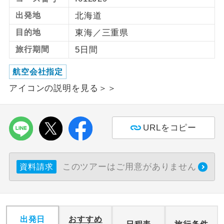
出発地
北海道
利用航空会社が指定なので、ご出発の計
航空会社指定
画にとても便利です。
目的地
東海／三重県
旅行期間
5日間
ご紹介するホテルを指定したコースで
ホテル指定
す。
航空会社指定
おひとり様バ
おひとり様でバス席を2席利⽤できま
アイコンの説明を見る＞＞
ス2席利用
す。
URLをコピー
このツアーはご用意がありません
資料請求
出発日
おすすめ