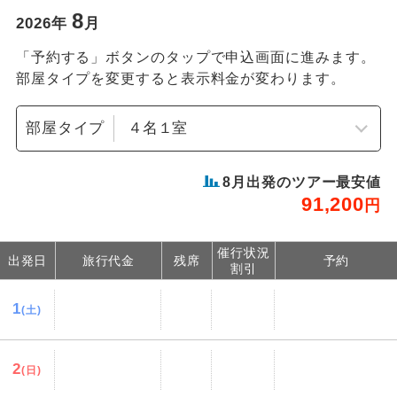
8
2026
年
月
「予約する」ボタンのタップで申込画面に進みます。
部屋タイプを変更すると表示料金が変わります。
部屋タイプ
8
月出発のツアー最安値
91,200
円
催行状況
出発日
旅行代金
残席
予約
割引
1
(土)
2
(日)