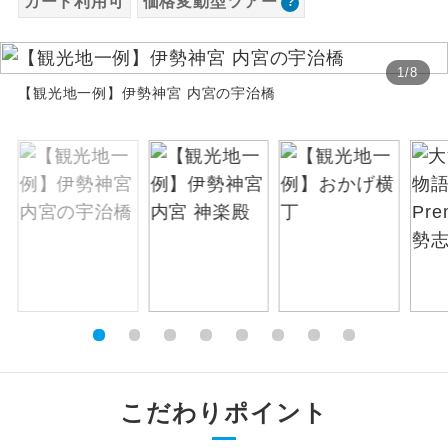
カード利用可
価格変動型ツアー
お支払いは、クレジットカード決済のみとな
絶景
絶景スポットに立ち寄るコースです。
ります。
1
/
8
お申し込みの最後にクレジットカード決済を
温泉
【観光地一例】伊勢神宮 内宮の宇治橋
温泉地にも宿泊するコースです。
していただき、決済手続き完了をもちまし
て、ご旅行の契約が成立となります。
ご宿泊ホテルに露天風呂が付いていま
露天風呂
す。
ご予約方法について
大浴場
ご宿泊ホテルに大浴場が付いています。
ウェブ限定コースとなりますので、コールセ
ンター及びカウンターでのお申し込みはでき
全てのお食事が付いていますので、お食
ません。
全食事付き
事の心配はいりません。（機内食を除
く）
お部屋にてゆっくりとお召し上がりいた
お部屋食
だけます。
こだわりポイント
トラベルイヤ
周りの音を気にせず、ガイドさんの説明
ホン
をじっくり聞くことができます。