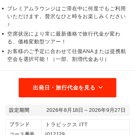
プレミアムラウンジはご滞在中に何度でもご利用
1名様から出発可能な個人型プランで
1名様催行
いただけます。贅沢なひと時をお楽しみください
す。
♪
2名様から出発可能な個人型プランで
2名様催行
空席状況により常に最新価格で旅行代金が変わ
す。
る、価格変動型ツアー！
おひとり様参
おひとり様限定でご参加いただけるコー
お客様のご予定に合わせて往復ANAまたは提携航
加限定
スです。
空会を選択可能！（一部、割増代金あり）
1名様1室同代
1名様1室利用でも追加料金がかからない
金
コースです。
出発日・旅行代金を見る
ご夫婦限定でご参加いただけるコースで
ご夫婦限定
す。
2026年8月18日～2026年9月27日
女性限定でご参加いただけるコースで
設定期間
女性限定
す。
ブランド
トラピックス ITT
ご参加にあたり年齢に制限があるコース
年齢制限あり
I012J29
コース番号
です。