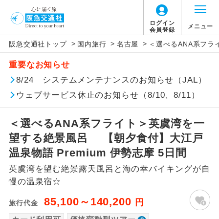
「価格変動型ツアー」に関するご案内
ログイン
メニュー
会員登録
>
>
>
阪急交通社トップ
国内旅行
名古屋
＜選べるANA系フラ
アイコン
説明
重要なお知らせ
価格変動型ツアーとは
往路出発空港（駅）から復路到着空港
8/24 システムメンテナンスのお知らせ（JAL）
添乗員同行
（駅）まで同行します。
ウェブサービス休止のお知らせ（8/10、8/11）
航空会社が設定する「個人包括旅行運
現地添乗員同
賃」を利用したツアーです。
現地到着空港（駅）から最終日出発空港
行
（駅）まで添乗員が同行します。
＜選べるANA系フライト＞英虞湾を一
お申し込み時期・ご利用便の空席状況に
望する絶景風呂 【朝夕食付】大江戸
よって料金が変動いたします。
バスガイド乗
バスガイドが乗務し、車内での観光案内
温泉物語 Premium 伊勢志摩 5日間
務
があります。
英虞湾を望む絶景露天風呂と海の幸バイキングが自
以下の注意事項をあらかじめご了承いただき
新コース
初登場のコースです。
慢の温泉宿☆
ますようお願いいたします。
85,100～140,200
円
旅行代金
ユネスコに登録されている文化遺産や自
世界遺産
お支払いについて
然遺産を訪ねるコースです。