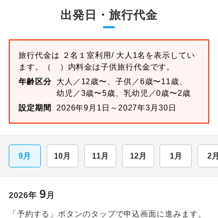
出発日・旅行代金
旅行代金は
２名１室
利用/ 大人1名を表示してい
ます。
（ ）内料金は子供旅行代金です。
年齢区分
大人／12歳〜、子供／6歳〜11歳、
幼児／3歳〜5歳、乳幼児／0歳〜2歳
設定期間
2026年9月1日～2027年3月30日
9月
10月
11月
12月
1月
2
9
2026
年
月
「予約する」ボタンのタップで申込画面に進みます。