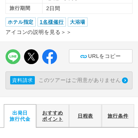
旅行期間
2日間
利用航空会社が指定なので、ご出発の計
航空会社指定
画にとても便利です。
ホテル指定
1名様催行
大浴場
アイコンの説明を見る＞＞
ご紹介するホテルを指定したコースで
ホテル指定
す。
おひとり様バ
おひとり様でバス席を2席利⽤できま
URLをコピー
ス2席利用
す。
このツアーはご用意がありません
資料請求
出発日
おすすめ
日程表
旅行条件
旅行代金
ポイント