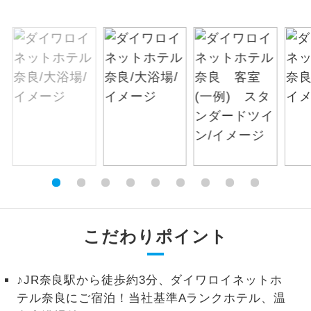
絶景
絶景スポットに立ち寄るコースです。
温泉
温泉地にも宿泊するコースです。
ご宿泊ホテルに露天風呂が付いていま
露天風呂
す。
大浴場
ご宿泊ホテルに大浴場が付いています。
全てのお食事が付いていますので、お食
全食事付き
事の心配はいりません。（機内食を除
く）
こだわりポイント
お部屋にてゆっくりとお召し上がりいた
お部屋食
だけます。
♪JR奈良駅から徒歩約3分、ダイワロイネットホ
トラベルイヤ
周りの音を気にせず、ガイドさんの説明
ホン
テル奈良にご宿泊！当社基準Aランクホテル、温
をじっくり聞くことができます。