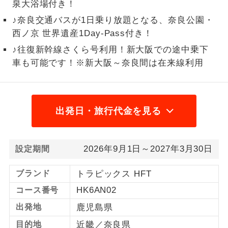
泉大浴場付き！
1名様から出発可能な個人型プランで
♪奈良交通バスが1日乗り放題となる、奈良公園・
1名様催行
す。
西ノ京 世界遺産1Day-Pass付き！
2名様から出発可能な個人型プランで
♪往復新幹線さくら号利用！新大阪での途中乗下
2名様催行
す。
車も可能です！※新大阪～奈良間は在来線利用
おひとり様参
おひとり様限定でご参加いただけるコー
加限定
スです。
出発日・旅行代金を見る
1名様1室同代
1名様1室利用でも追加料金がかからない
金
コースです。
2026年9月1日～2027年3月30日
設定期間
ご夫婦限定でご参加いただけるコースで
ご夫婦限定
す。
ブランド
トラピックス HFT
女性限定でご参加いただけるコースで
女性限定
HK6AN02
コース番号
す。
出発地
鹿児島県
ご参加にあたり年齢に制限があるコース
年齢制限あり
目的地
近畿／奈良県
です。