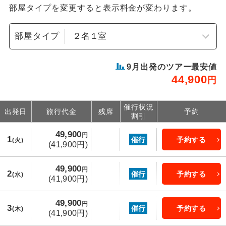
部屋タイプを変更すると表示料金が変わります。
部屋タイプ
9
月出発のツアー最安値
44,900
円
催行状況
出発日
旅行代金
残席
予約
割引
49,900
円
1
催行
予約する
(火)
(41,900円)
49,900
円
2
催行
予約する
(水)
(41,900円)
49,900
円
3
催行
予約する
(木)
(41,900円)