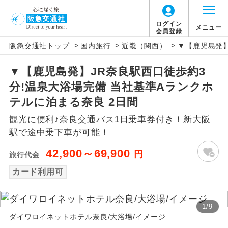
ログイン
メニュー
会員登録
>
>
>
阪急交通社トップ
国内旅行
近畿（関西）
▼【鹿児島発】
アイコン
説明
▼【鹿児島発】JR奈良駅西口徒歩約3
往路出発空港（駅）から復路到着空港
添乗員同行
分!温泉大浴場完備 当社基準Aランクホ
（駅）まで同行します。
テルに泊まる奈良 2日間
現地添乗員同
現地到着空港（駅）から最終日出発空港
観光に便利♪奈良交通バス1日乗車券付き！新大阪
行
（駅）まで添乗員が同行します。
駅で途中乗下車が可能！
バスガイド乗
バスガイドが乗務し、車内での観光案内
42,900～69,900
円
旅行代金
務
があります。
カード利用可
新コース
初登場のコースです。
1
/
9
ユネスコに登録されている文化遺産や自
世界遺産
ダイワロイネットホテル奈良/大浴場/イメージ
然遺産を訪ねるコースです。