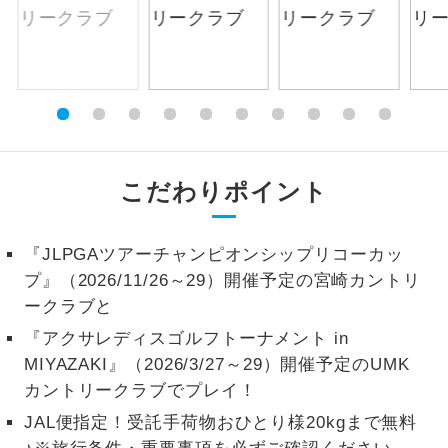
お支払いは、クレジットカード決済のみとな
絶景
絶景スポットに立ち寄るコースです。
ります。
お申し込みの最後にクレジットカード決済を
温泉
温泉地にも宿泊するコースです。
していただき、決済手続き完了をもちまし
て、ご旅行の契約が成立となります。
ご宿泊ホテルに露天風呂が付いていま
露天風呂
す。
ご予約方法について
こだわりポイント
大浴場
ご宿泊ホテルに大浴場が付いています。
ウェブ限定コースとなりますので、コールセ
ンター及びカウンターでのお申し込みはでき
『JLPGAツアーチャンピオンシップリコーカッ
全てのお食事が付いていますので、お食
ません。
プ』（2026/11/26～29）開催予定の宮崎カントリ
全食事付き
事の心配はいりません。（機内食を除
く）
ークラブと
『アクサレディスゴルフトーナメント in
お部屋にてゆっくりとお召し上がりいた
お部屋食
MIYAZAKI』（2026/3/27～29）開催予定のUMK
だけます。
カントリークラブでプレイ！
トラベルイヤ
周りの音を気にせず、ガイドさんの説明
JAL便指定！受託手荷物おひとり様20kgまで無料
ホン
をじっくり聞くことができます。