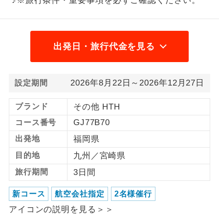
♪※旅行条件・重要事項を必ずご確認ください。
1名様から出発可能な個人型プランで
1名様催行
す。
出発日・旅行代金を見る
2名様から出発可能な個人型プランで
2名様催行
す。
おひとり様参
おひとり様限定でご参加いただけるコー
2026年8月22日～2026年12月27日
設定期間
加限定
スです。
ブランド
その他 HTH
1名様1室同代
1名様1室利用でも追加料金がかからない
金
GJ77B70
コース番号
コースです。
出発地
福岡県
ご夫婦限定でご参加いただけるコースで
ご夫婦限定
目的地
九州／宮崎県
す。
旅行期間
3日間
女性限定でご参加いただけるコースで
女性限定
す。
新コース
航空会社指定
2名様催行
ご参加にあたり年齢に制限があるコース
アイコンの説明を見る＞＞
年齢制限あり
です。