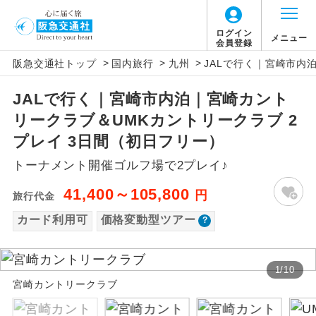
「価格変動型ツアー」に関するご案内
ログイン
メニュー
会員登録
>
>
>
阪急交通社トップ
国内旅行
九州
JALで行く｜宮崎市内
アイコン
説明
JALで行く｜宮崎市内泊｜宮崎カント
価格変動型ツアーとは
往路出発空港（駅）から復路到着空港
添乗員同行
リークラブ＆UMKカントリークラブ 2
（駅）まで同行します。
航空会社が設定する「個人包括旅行運
プレイ 3日間（初日フリー）
現地添乗員同
賃」を利用したツアーです。
現地到着空港（駅）から最終日出発空港
トーナメント開催ゴルフ場で2プレイ♪
行
（駅）まで添乗員が同行します。
お申し込み時期・ご利用便の空席状況に
41,400～105,800
円
旅行代金
よって料金が変動いたします。
バスガイド乗
バスガイドが乗務し、車内での観光案内
務
カード利用可
価格変動型ツアー
があります。
以下の注意事項をあらかじめご了承いただき
新コース
初登場のコースです。
ますようお願いいたします。
1
/
10
宮崎カントリークラブ
ユネスコに登録されている文化遺産や自
世界遺産
お支払いについて
然遺産を訪ねるコースです。