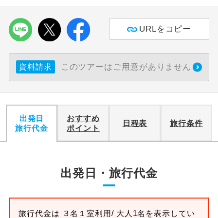
利用航空会社が指定なので、ご出発の計
航空会社指定
URLをコピー
画にとても便利です。
ご紹介するホテルを指定したコースで
ホテル指定
す。
このツアーはご用意がありません
資料請求
おひとり様バ
おひとり様でバス席を2席利⽤できま
ス2席利用
す。
出発日
おすすめ
日程表
旅行条件
旅行代金
ポイント
出発日・旅行代金
旅行代金は
３名１室
利用/ 大人1名を表示してい