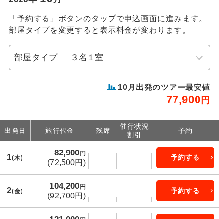
「予約する」ボタンのタップで申込画面に進みます。
部屋タイプを変更すると表示料金が変わります。
部屋タイプ
10
月出発のツアー最安値
77,900
円
催行状況
出発日
旅行代金
残席
予約
割引
82,900
円
1
予約する
(木)
(72,500円)
104,200
円
2
予約する
(金)
(92,700円)