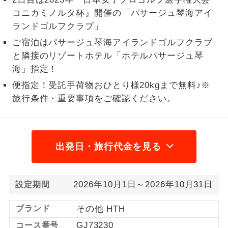
コニカミノルタ杯』開催の「パサージュ琴海アイ
1名様から出発可能な個人型プランで
1名様催行
ランドゴルフクラブ」
す。
ご宿泊はパサージュ琴海アイランドゴルフクラブ
2名様から出発可能な個人型プランで
2名様催行
と隣接のリゾートホテル「ホテルパサージュ琴
す。
海」指定！
おひとり様参
おひとり様限定でご参加いただけるコー
便指定！受託手荷物おひとり様20kgまで無料♪※
加限定
スです。
旅行条件・重要事項をご確認ください。
1名様1室同代
1名様1室利用でも追加料金がかからない
金
コースです。
出発日・旅行代金を見る
ご夫婦限定でご参加いただけるコースで
ご夫婦限定
す。
2026年10月1日～2026年10月31日
設定期間
女性限定でご参加いただけるコースで
女性限定
す。
ブランド
その他 HTH
ご参加にあたり年齢に制限があるコース
年齢制限あり
GJ73230
コース番号
です。