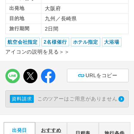
出発地
大阪府
利用航空会社が指定なので、ご出発の計
航空会社指定
目的地
九州／長崎県
画にとても便利です。
旅行期間
2日間
ご紹介するホテルを指定したコースで
ホテル指定
す。
航空会社指定
2名様催行
ホテル指定
大浴場
おひとり様バ
おひとり様でバス席を2席利⽤できま
アイコンの説明を見る＞＞
ス2席利用
す。
URLをコピー
このツアーはご用意がありません
資料請求
出発日
おすすめ
日程表
旅行条件