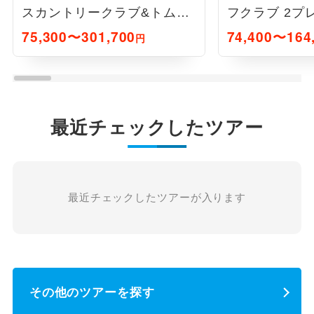
スカントリークラブ&トムワ
フクラブ 2プ
トソンゴルフコース 2プレイ
75,300〜301,700
74,400〜164
円
(初日フリー)宮崎3日間
最近チェックしたツアー
最近チェックしたツアーが入ります
その他のツアーを探す