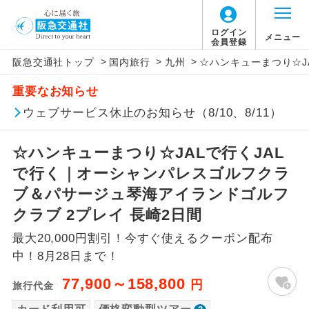
「価格変動型ツアー」に関するご案内
ログイン
メニュー
会員登録
>
>
>
阪急交通社トップ
国内旅行
九州
☆ハンキューまつり☆J
アイコン
説明
重要なお知らせ
価格変動型ツアーとは
往路出発空港（駅）から復路到着空港
ウェブサービス休止のお知らせ（8/10、8/11）
添乗員同行
（駅）まで同行します。
航空会社が設定する「個人包括旅行運
☆ハンキューまつり☆JALで行くJAL
現地添乗員同
賃」を利用したツアーです。
現地到着空港（駅）から最終日出発空港
行
（駅）まで添乗員が同行します。
で行く｜オーシャンパレスゴルフクラ
お申し込み時期・ご利用便の空席状況に
ブ＆パサージュ琴海アイランドゴルフ
よって料金が変動いたします。
バスガイド乗
バスガイドが乗務し、車内での観光案内
クラブ 2プレイ 長崎2日間
務
があります。
最大20,000円割引！今すぐ使えるクーポン配布
以下の注意事項をあらかじめご了承いただき
新コース
初登場のコースです。
中！8月28日まで！
ますようお願いいたします。
77,900～158,800
円
旅行代金
ユネスコに登録されている文化遺産や自
世界遺産
お支払いについて
然遺産を訪ねるコースです。