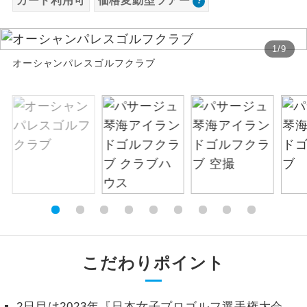
カード利用可
価格変動型ツアー
お支払いは、クレジットカード決済のみとな
絶景
絶景スポットに立ち寄るコースです。
ります。
1
/
9
お申し込みの最後にクレジットカード決済を
温泉
オーシャンパレスゴルフクラブ
温泉地にも宿泊するコースです。
していただき、決済手続き完了をもちまし
て、ご旅行の契約が成立となります。
ご宿泊ホテルに露天風呂が付いていま
露天風呂
す。
ご予約方法について
大浴場
ご宿泊ホテルに大浴場が付いています。
ウェブ限定コースとなりますので、コールセ
ンター及びカウンターでのお申し込みはでき
全てのお食事が付いていますので、お食
ません。
全食事付き
事の心配はいりません。（機内食を除
く）
お部屋にてゆっくりとお召し上がりいた
お部屋食
だけます。
こだわりポイント
トラベルイヤ
周りの音を気にせず、ガイドさんの説明
ホン
をじっくり聞くことができます。
2日目は2023年『日本女子プロゴルフ選手権大会