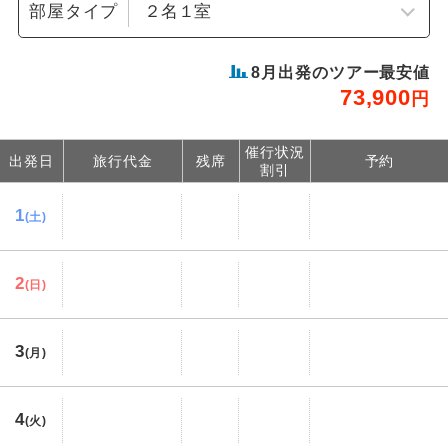
部屋タイプ
8
月出発のツアー最安値
73,900
円
催行状況
出発日
旅行代金
残席
予約
割引
1
(土)
2
(日)
3
(月)
4
(火)