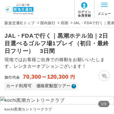
「価格変動型ツアー」に関するご案内
ログイン
メニュー
会員登録
>
>
>
阪急交通社トップ
国内旅行
四国
JAL・FDAで行く｜
アイコン
説明
JAL・FDAで行く｜黒潮ホテル泊｜2日
価格変動型ツアーとは
往路出発空港（駅）から復路到着空港
添乗員同行
目選べるゴルフ場1プレイ（初日・最終
（駅）まで同行します。
航空会社が設定する「個人包括旅行運
日フリー） 3日間
現地添乗員同
賃」を利用したツアーです。
現地到着空港（駅）から最終日出発空港
現地ではお客様ご自身での移動をお願いいたしま
行
（駅）まで添乗員が同行します。
お申し込み時期・ご利用便の空席状況に
す。レンタカーオプションございます！
よって料金が変動いたします。
バスガイド乗
バスガイドが乗務し、車内での観光案内
70,300～120,300
円
旅行代金
務
があります。
カード利用可
価格変動型ツアー
以下の注意事項をあらかじめご了承いただき
新コース
初登場のコースです。
ますようお願いいたします。
1
/
9
ユネスコに登録されている文化遺産や自
世界遺産
kochi黒潮カントリークラブ
お支払いについて
然遺産を訪ねるコースです。