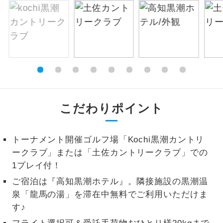
お支払いは、クレジットカード決済のみとな
絶景
絶景スポットに立ち寄るコースです。
ります。
お申し込みの最後にクレジットカード決済を
温泉
温泉地にも宿泊するコースです。
していただき、決済手続き完了をもちまし
て、ご旅行の契約が成立となります。
ご宿泊ホテルに露天風呂が付いていま
露天風呂
す。
ご予約方法について
大浴場
こだわりポイント
ご宿泊ホテルに大浴場が付いています。
ウェブ限定コースとなりますので、コールセ
ンター及びカウンターでのお申し込みはでき
全てのお食事が付いていますので、お食
ません。
トーナメント開催ゴルフ場「Kochi黒潮カントリ
全食事付き
事の心配はいりません。（機内食を除
く）
ークラブ」または「土佐カントリークラブ」での
1プレイ付！
お部屋にてゆっくりとお召し上がりいた
お部屋食
ご宿泊は『高知黒潮ホテル』。隣接施設の黒潮温
だけます。
泉「龍馬の湯」を滞在中無料でご利用いただけま
トラベルイヤ
周りの音を気にせず、ガイドさんの説明
す♪
ホン
をじっくり聞くことができます。