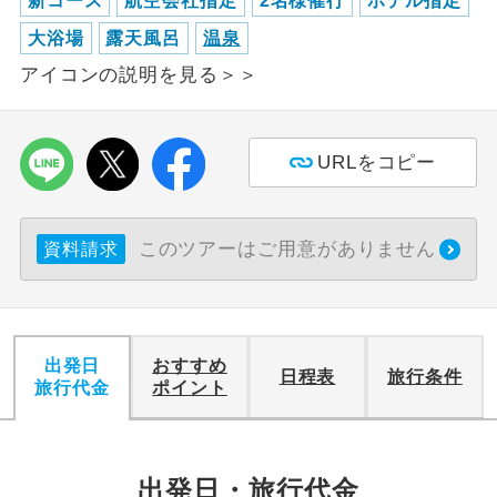
新コース
航空会社指定
2名様催行
ホテル指定
大浴場
露天風呂
温泉
利用航空会社が指定なので、ご出発の計
航空会社指定
画にとても便利です。
アイコンの説明を見る＞＞
ご紹介するホテルを指定したコースで
ホテル指定
す。
URLをコピー
おひとり様バ
おひとり様でバス席を2席利⽤できま
ス2席利用
す。
このツアーはご用意がありません
資料請求
出発日
おすすめ
日程表
旅行条件
旅行代金
ポイント
出発日・旅行代金