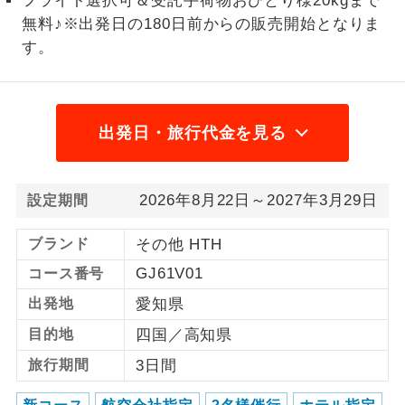
フライト選択可＆受託手荷物おひとり様20kgまで
無料♪※出発日の180日前からの販売開始となりま
1名様から出発可能な個人型プランで
1名様催行
す。
す。
2名様から出発可能な個人型プランで
2名様催行
す。
出発日・旅行代金を見る
おひとり様参
おひとり様限定でご参加いただけるコー
加限定
スです。
2026年8月22日～2027年3月29日
設定期間
1名様1室同代
1名様1室利用でも追加料金がかからない
金
コースです。
ブランド
その他 HTH
GJ61V01
ご夫婦限定でご参加いただけるコースで
コース番号
ご夫婦限定
す。
出発地
愛知県
女性限定でご参加いただけるコースで
目的地
四国／高知県
女性限定
す。
旅行期間
3日間
ご参加にあたり年齢に制限があるコース
年齢制限あり
です。