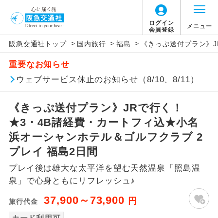
ログイン
メニュー
会員登録
>
>
>
阪急交通社トップ
国内旅行
福島
《きっぷ送付プラン》J
アイコン
説明
重要なお知らせ
往路出発空港（駅）から復路到着空港
ウェブサービス休止のお知らせ（8/10、8/11）
添乗員同行
（駅）まで同行します。
《きっぷ送付プラン》JRで行く！
現地添乗員同
現地到着空港（駅）から最終日出発空港
行
（駅）まで添乗員が同行します。
★3・4B諸経費・カートフィ込★小名
浜オーシャンホテル＆ゴルフクラブ 2
バスガイド乗
バスガイドが乗務し、車内での観光案内
プレイ 福島2日間
務
があります。
プレイ後は雄大な太平洋を望む天然温泉「照島温
新コース
初登場のコースです。
泉」で心身ともにリフレッシュ♪
37,900～73,900
円
旅行代金
ユネスコに登録されている文化遺産や自
世界遺産
然遺産を訪ねるコースです。