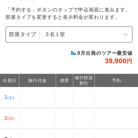
「予約する」ボタンのタップで申込画面に進みます。
部屋タイプを変更すると表示料金が変わります。
部屋タイプ
8
月出発のツアー最安値
39,900
円
催行状況
出発日
旅行代金
残席
予約
割引
1
(土)
2
(日)