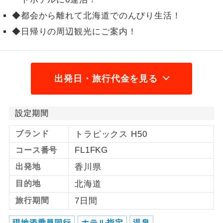
◆都会から離れて北海道でのんびり生活！
1名様から出発可能な個人型プランで
1名様催行
す。
◆日帰りの周辺観光にご案内！
2名様から出発可能な個人型プランで
2名様催行
す。
出発日・旅行代金を見る
おひとり様参
おひとり様限定でご参加いただけるコー
加限定
スです。
設定期間
1名様1室同代
1名様1室利用でも追加料金がかからない
金
コースです。
ブランド
トラピックス H50
FL1FKG
ご夫婦限定でご参加いただけるコースで
コース番号
ご夫婦限定
す。
出発地
香川県
女性限定でご参加いただけるコースで
目的地
北海道
女性限定
す。
旅行期間
7日間
ご参加にあたり年齢に制限があるコース
年齢制限あり
現地添乗員同行
ホテル指定
温泉
です。