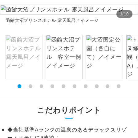
絶景
絶景スポットに立ち寄るコースです。
1
/
10
函館大沼プリンスホテル 露天風呂／イメージ
温泉
温泉地にも宿泊するコースです。
ご宿泊ホテルに露天風呂が付いていま
露天風呂
す。
大浴場
ご宿泊ホテルに大浴場が付いています。
全てのお食事が付いていますので、お食
全食事付き
事の心配はいりません。（機内食を除
く）
お部屋にてゆっくりとお召し上がりいた
こだわりポイント
お部屋食
だけます。
トラベルイヤ
周りの音を気にせず、ガイドさんの説明
◆当社基準Aランクの温泉のあるデラックスリゾ
ホン
をじっくり聞くことができます。
ートホテルに6連泊！