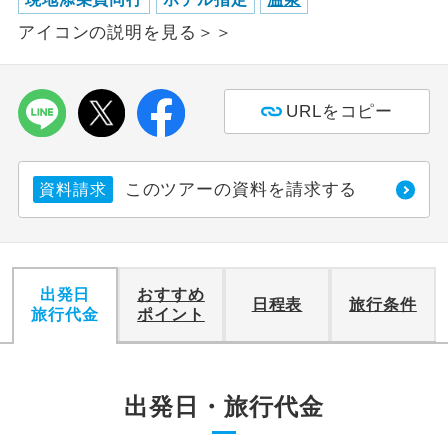
アイコンの説明を見る＞＞
利用航空会社が指定なので、ご出発の計
航空会社指定
画にとても便利です。
ご紹介するホテルを指定したコースで
URLをコピー
ホテル指定
す。
おひとり様バ
おひとり様でバス席を2席利⽤できま
ス2席利用
このツアーの資料を請求する
資料請求
す。
出発日
おすすめ
日程表
旅行条件
旅行代金
ポイント
出発日・旅行代金