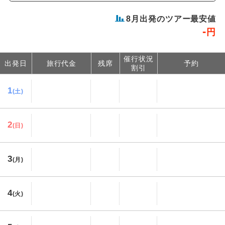
8
月出発のツアー最安値
-
円
催行状況
出発日
旅行代金
残席
予約
割引
1
(土)
2
(日)
3
(月)
4
(火)