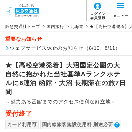
【国内旅客施設使用料について】
ログイン
メニュー
会員登録
>
>
>
阪急交通社トップ
国内旅行
北海道
★【高松空港発着】大
旅行代金に国内旅客施設使用料は含まれてお
アイコン
説明
重要なお知らせ
りません。別途お支払いが必要となります。
往路出発空港（駅）から復路到着空港
ウェブサービス休止のお知らせ（8/10、8/11）
添乗員同行
羽田空港：大人1,800円、子供1,800円
（駅）まで同行します。
2026/10/6〜2027/6/4 羽田空港：大人2,320
★【高松空港発着】大沼国定公園の大
円、子供2,320円
現地添乗員同
現地到着空港（駅）から最終日出発空港
行
（駅）まで添乗員が同行します。
自然に抱かれた当社基準Aランクホテ
2027/6/5〜 羽田空港：大人2,360円、子供
2,360円
ルに6連泊 函館・大沼 長期滞在の旅7日
バスガイド乗
バスガイドが乗務し、車内での観光案内
間
務
があります。
～魅力ある函館までのアクセス便利な好立地～
新コース
初登場のコースです。
受付終了
ユネスコに登録されている文化遺産や自
カード利用可
国内線旅客施設使用料 別途必要
世界遺産
然遺産を訪ねるコースです。