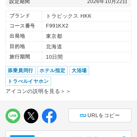
2026年10月22日
設定期間
利用航空会社が指定なので、ご出発の計
航空会社指定
ブランド
トラピックス HKK
画にとても便利です。
F991KX2
コース番号
ご紹介するホテルを指定したコースで
ホテル指定
出発地
東京都
す。
目的地
北海道
おひとり様バ
おひとり様でバス席を2席利⽤できま
旅行期間
10日間
ス2席利用
す。
添乗員同行
ホテル指定
大浴場
トラべルイヤホン
アイコンの説明を見る＞＞
URLをコピー