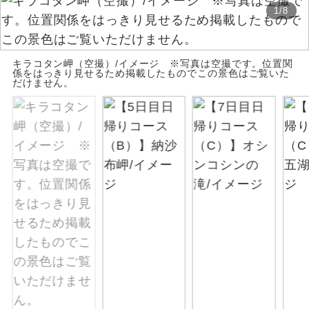
1
/
8
絶景
絶景スポットに立ち寄るコースです。
温泉
キラコタン岬（空撮）/イメージ ※写真は空撮です。位置関
温泉地にも宿泊するコースです。
係をはっきり見せるため掲載したものでこの景色はご覧いた
だけません。
ご宿泊ホテルに露天風呂が付いていま
露天風呂
す。
大浴場
ご宿泊ホテルに大浴場が付いています。
全てのお食事が付いていますので、お食
全食事付き
事の心配はいりません。（機内食を除
く）
お部屋にてゆっくりとお召し上がりいた
お部屋食
だけます。
トラベルイヤ
周りの音を気にせず、ガイドさんの説明
ホン
をじっくり聞くことができます。