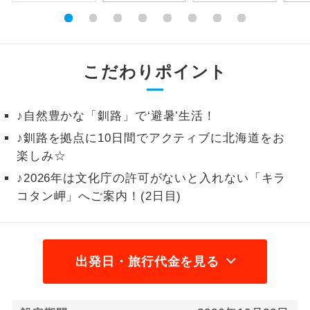
1名様から出発可能な個人型プランで
1名様催行
す。
2名様から出発可能な個人型プランで
こだわりポイント
2名様催行
す。
おひとり様参
おひとり様限定でご参加いただけるコー
♪自然豊かな「釧路」で‘避暑’生活！
加限定
スです。
♪釧路を拠点に10日間でアクティブに北海道をお
楽しみ☆
1名様1室同代
1名様1室利用でも追加料金がかからない
金
コースです。
♪2026年は文化庁の許可がないと入れない「キラ
コタン岬」へご案内！(2日目)
ご夫婦限定でご参加いただけるコースで
ご夫婦限定
す。
女性限定でご参加いただけるコースで
女性限定
出発日・旅行代金を見る
す。
ご参加にあたり年齢に制限があるコース
年齢制限あり
です。