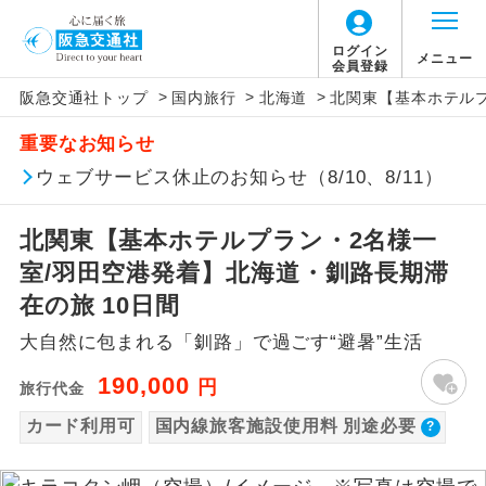
【国内旅客施設使用料について】
ログイン
メニュー
会員登録
>
>
>
阪急交通社トップ
国内旅行
北海道
北関東【基本ホテルプ
旅行代金に国内旅客施設使用料は含まれてお
アイコン
説明
重要なお知らせ
りません。別途お支払いが必要となります。
往路出発空港（駅）から復路到着空港
ウェブサービス休止のお知らせ（8/10、8/11）
添乗員同行
羽田空港往復：大人900円、子供900円、幼児
（駅）まで同行します。
900円
北関東【基本ホテルプラン・2名様一
2026/10/6〜2027/6/4 羽田空港往復：大人
現地添乗員同
現地到着空港（駅）から最終日出発空港
行
（駅）まで添乗員が同行します。
室/羽田空港発着】北海道・釧路長期滞
1,160円、子供1,160円、幼児1,160円
2027/6/5〜 羽田空港往復：大人1,180円、子
在の旅 10日間
バスガイド乗
バスガイドが乗務し、車内での観光案内
供1,180円、幼児1,180円
務
大自然に包まれる「釧路」で過ごす“避暑”生活
があります。
190,000
円
旅行代金
新コース
初登場のコースです。
カード利用可
国内線旅客施設使用料 別途必要
ユネスコに登録されている文化遺産や自
世界遺産
然遺産を訪ねるコースです。