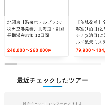
北関東【温泉ホテルプラン/
【茨城発着】
羽田空港発着】北海道・釧路
客室(1泊目)
長期滞在の旅 10日間
チナ(2泊目)
ルメ絶景ミス
日間
240,000〜260,000
79,900〜104
円
最近チェックしたツアー
最近チェックしたツアーが入ります