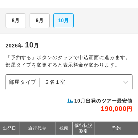
8月
9月
10月
10
2026
年
月
「予約する」ボタンのタップで申込画面に進みます。
部屋タイプを変更すると表示料金が変わります。
部屋タイプ
10
月出発のツアー最安値
190,000
円
催行状況
出発日
旅行代金
残席
予約
割引