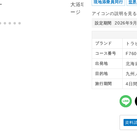
現地添乗員同行
世界
アイコンの説明を見る
2026年9
設定期間
ブランド
トラ
コース番号
F76
出発地
北海
目的地
九州
旅行期間
4日
資料