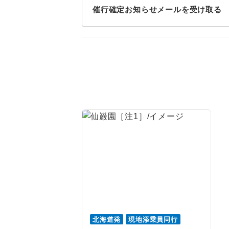
トラベル
催行確定お知らせメールを受け取る
1名様
2名様
おひとり様
1名様1
ご夫婦
女性
年齢制
航空会
北海道発
現地添乗員同行