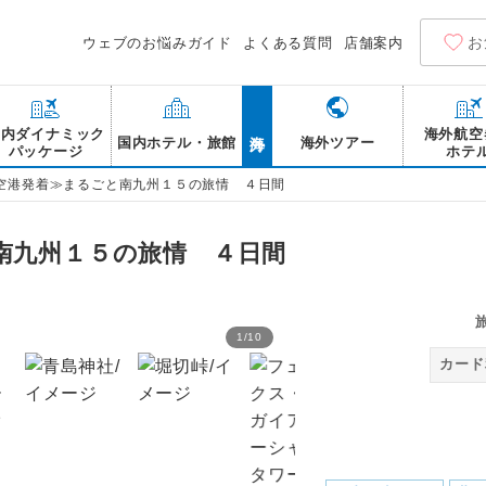
お
ウェブのお悩みガイド
よくある質問
店舗案内
海外
国内ダイナミック
海外航空
国内ホテル・旅館
海外ツアー
パッケージ
ホテ
空港発着≫まるごと南九州１５の旅情 ４日間
南九州１５の旅情 ４日間
1
/
10
霧島神宮/イメージ
カード