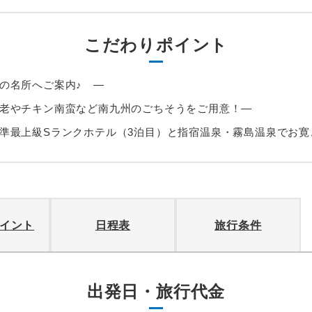
こだわりポイント
の名所へご案内♪ ―
老やチキン南蛮など南九州のごちそうをご用意！―
準最上級Sランクホテル（3泊目）と指宿温泉・霧島温泉でお寛
イント
日程表
旅行条件
出発日・旅行代金