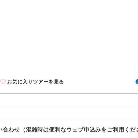
ご紹介するホテルを指定したコースです。
指定
おひとり様でバス席を2席利⽤できます。
ス2席利用
お気に入りツアーを見る
お問い合わせ（混雑時は便利なウェブ申込みをご利用くだ