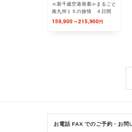
≪新千歳空港発着≫まるごと
ホテル
南九州１５の旅情 ４日間
おひとり様バ
159,900～215,900
円
お電話 FAX でのご予約・