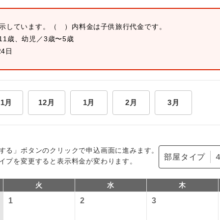
表示しています。
（ ）内料金は子供旅行代金です。
11歳、幼児／3歳〜5歳
24日
11月
12月
1月
2月
3月
する」ボタンのクリックで申込画面に進みます。
部屋タイプ
イプを変更すると表示料金が変わります。
火
水
木
1
2
3