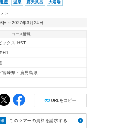
遺産
温泉
露天風呂
大浴場
＞＞
月6日～2027年3月24日
コース情報
ピックス HST
0PH1
道
／宮崎県・鹿児島県
間
URLをコピー
このツアーの資料を請求する
請求