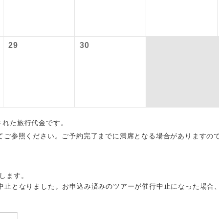
大人860円、子供860円、幼児860円
初登場のコースです。
ース
,800円、子供1,800円、幼児1,800円
〜2027/6/4 羽田空港：大人2,320円、子供2,320円、幼児2,320円
ユネスコに登録されている文化遺産や自然遺産
29
30
 羽田空港：大人2,360円、子供2,360円、幼児2,360円
遺産
スです。
絶景スポットに立ち寄るコースです。
景
温泉地にも宿泊するコースです。
泉
ご宿泊ホテルに露天風呂が付いています。
風呂
出された旅行代金です。
てご参照ください。ご予約完了までに満席となる場合がありますの
ご宿泊ホテルに大浴場が付いています。
場
全てのお食事が付いていますので、お食事の心
付き
ん。（機内食を除く）
します。
中止となりました。お申込み済みのツアーが催行中止になった場合
お部屋にてゆっくりとお召し上がりいただけま
屋食