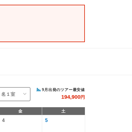
9
月出発のツアー最安値
194,900
円
金
土
4
5