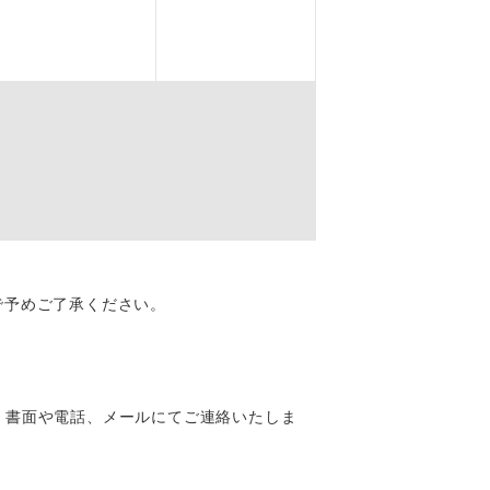
を訪ねるコー
で予めご了承ください。
配はいりませ
、書面や電話、メールにてご連絡いたしま
す。