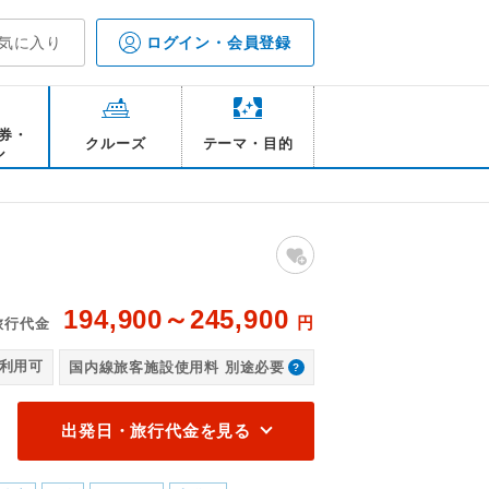
気に入り
ログイン・会員登録
券・
クルーズ
テーマ・目的
ル
194,900～245,900
円
旅行代金
フ
利用可
国内線旅客施設使用料 別途必要
出発日・旅行代金を見る