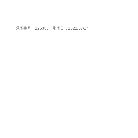
くり聞くこと
承認番号：226385｜承認日：2022/07/14
。
です。
ても便利で