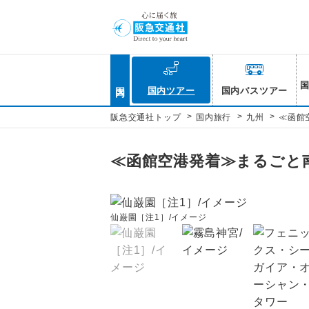
国内
国内ツアー
国内バスツアー
>
>
>
阪急交通社トップ
国内旅行
九州
≪函館
≪函館空港発着≫まるごと
仙巌園［注1］/イメージ