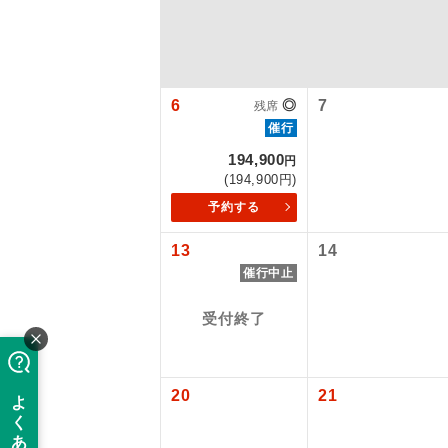
6
◎
7
残席
催行
194,900
円
(194,900円)
予約する
13
14
アイ
催行中止
添乗員
受付終了
現地添乗
【国内旅客
20
21
バスガイ
旅行代金に国