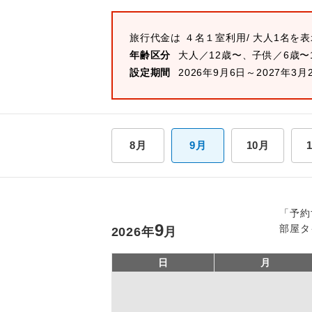
旅行代金は
４名１室
利用/ 大人1名を
年齢区分
大人／12歳〜、子供／6歳〜
設定期間
2026年9月6日～2027年3月
8月
9月
10月
「予約
9
部屋タ
2026
年
月
日
月