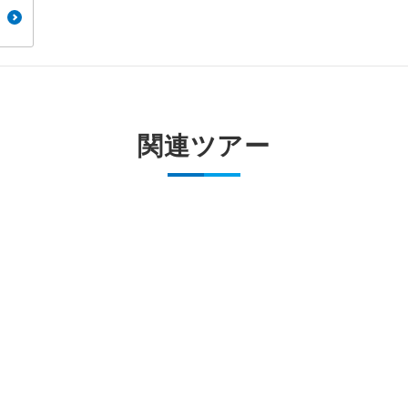
周りの音を気にせず、ガイドさんの説明をじっ
イヤホン
ができます。
1名様から出発可能な個人型プランです。
催行
2名様から出発可能な個人型プランです。
催行
関連ツアー
おひとり様限定でご参加いただけるコースです
参加限定
1名様1室利用でも追加料金がかからないコース
室同代金
ご夫婦限定でご参加いただけるコースです。
限定
女性限定でご参加いただけるコースです。
限定
ご参加にあたり年齢に制限があるコースです。
限あり
利用航空会社が指定なので、ご出発の計画にと
社指定
す。