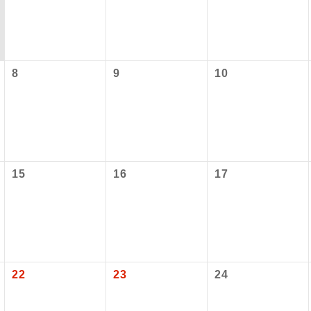
8
9
10
15
16
17
コン
説明
往路出発空港（駅）から復路到着空港（駅）ま
同行
す。
現地到着空港（駅）から最終日出発空港（駅）
員同行
施設使用料について】
同行します。
22
23
24
バスガイドが乗務し、車内での観光案内があり
ド乗務
内旅客施設使用料は含まれておりません。別途お支払いが必要と