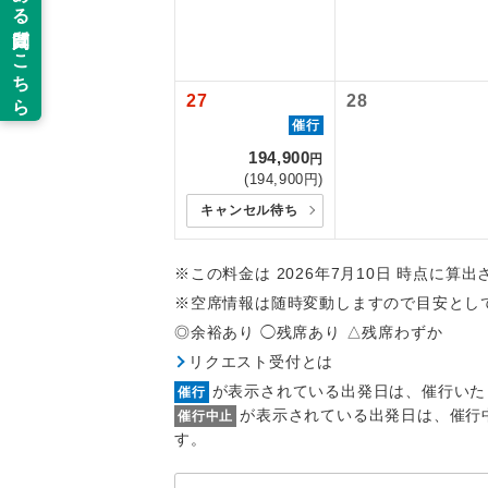
函館空港往復：
新コ
羽田空港：大人1
2026/10/6
27
28
2027/6/5〜
世界
催行
194,900
円
絶
(194,900円)
キャンセル待ち
温
露天
※この料金は 2026年7月10日 時点に算
※空席情報は随時変動しますので目安とし
大浴
◎余裕あり ◯残席あり △残席わずか
リクエスト受付とは
全食事
が表示されている出発日は、催行いた
催行
が表示されている出発日は、催行
催行中止
す。
お部