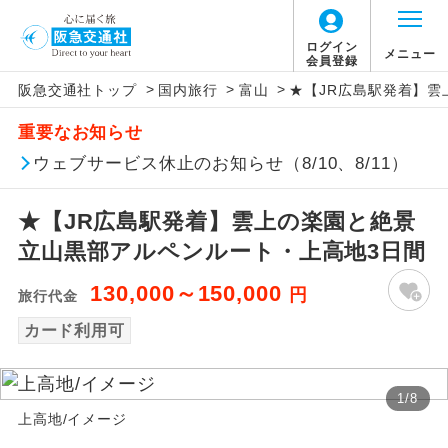
ログイン
メニュー
会員登録
>
>
>
阪急交通社トップ
国内旅行
富山
★【JR広島駅発着】雲
アイコン
説明
重要なお知らせ
往路出発空港（駅）から復路到着空港
ウェブサービス休止のお知らせ（8/10、8/11）
添乗員同行
（駅）まで同行します。
★【JR広島駅発着】雲上の楽園と絶景
現地添乗員同
現地到着空港（駅）から最終日出発空港
行
（駅）まで添乗員が同行します。
立山黒部アルペンルート・上高地3日間
130,000～150,000
円
バスガイド乗
バスガイドが乗務し、車内での観光案内
旅行代金
務
があります。
カード利用可
新コース
初登場のコースです。
1
/
8
ユネスコに登録されている文化遺産や自
上高地/イメージ
世界遺産
然遺産を訪ねるコースです。