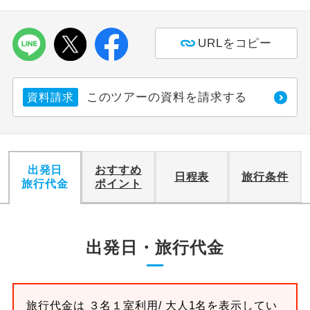
利用航空会社が指定なので、ご出発の計
航空会社指定
URLをコピー
画にとても便利です。
ご紹介するホテルを指定したコースで
ホテル指定
す。
このツアーの資料を請求する
資料請求
おひとり様バ
おひとり様でバス席を2席利⽤できま
ス2席利用
す。
出発日
おすすめ
日程表
旅行条件
旅行代金
ポイント
出発日・旅行代金
旅行代金は
３名１室
利用/ 大人1名を表示してい