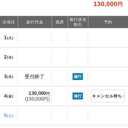
130,000
円
催行状況
出発日
旅行代金
残席
予約
割引
1
(火)
2
(水)
3
受付終了
催行
(木)
130,000
円
4
催行
キャンセル待ち
(金)
(130,000円)
5
(土)