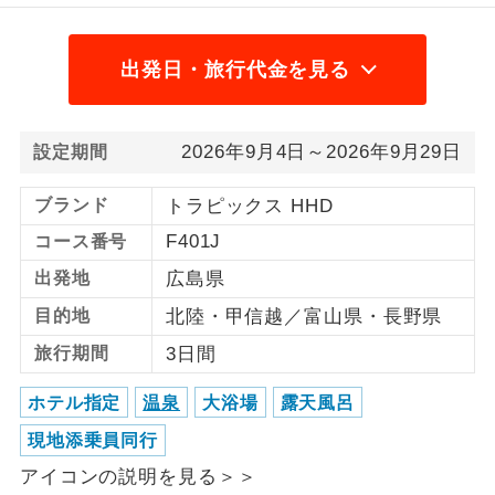
1名様から出発可能な個人型プランで
1名様催行
す。
出発日・旅行代金を見る
2名様から出発可能な個人型プランで
2名様催行
す。
2026年9月4日～2026年9月29日
設定期間
おひとり様参
おひとり様限定でご参加いただけるコー
加限定
スです。
ブランド
トラピックス HHD
F401J
コース番号
1名様1室同代
1名様1室利用でも追加料金がかからない
金
出発地
広島県
コースです。
目的地
北陸・甲信越／富山県・長野県
ご夫婦限定でご参加いただけるコースで
ご夫婦限定
旅行期間
3日間
す。
ホテル指定
温泉
大浴場
露天風呂
女性限定でご参加いただけるコースで
女性限定
す。
現地添乗員同行
ご参加にあたり年齢に制限があるコース
アイコンの説明を見る＞＞
年齢制限あり
です。