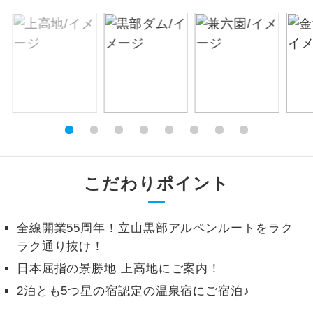
絶景
絶景スポットに立ち寄るコースです。
温泉
温泉地にも宿泊するコースです。
ご宿泊ホテルに露天風呂が付いていま
露天風呂
す。
大浴場
ご宿泊ホテルに大浴場が付いています。
こだわりポイント
全てのお食事が付いていますので、お食
全食事付き
事の心配はいりません。（機内食を除
く）
全線開業55周年！立山黒部アルペンルートをラク
お部屋にてゆっくりとお召し上がりいた
ラク通り抜け！
お部屋食
だけます。
日本屈指の景勝地 上高地にご案内！
トラベルイヤ
周りの音を気にせず、ガイドさんの説明
2泊とも5つ星の宿認定の温泉宿にご宿泊♪
ホン
をじっくり聞くことができます。