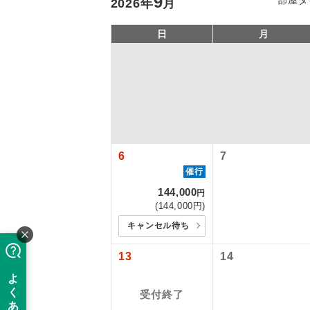
9
2026
年
月
日
月
6
7
催行
アイ
144,000
円
(144,000円)
添乗員
キャンセル待ち
13
14
現地添乗
受付終了
バスガイ