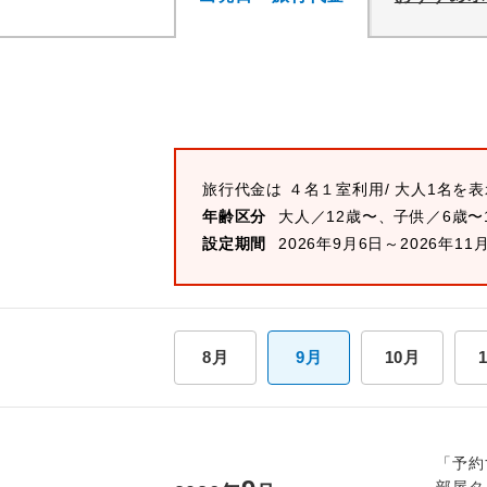
旅行代金は
４名１室
利用/ 大人1名を
年齢区分
大人／12歳〜、子供／6歳〜
設定期間
2026年9月6日～2026年11
8月
9月
10月
「予約
部屋タ