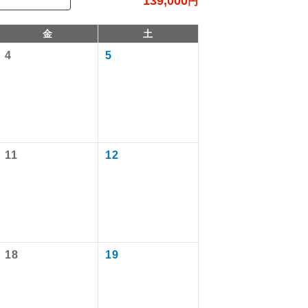
139,000
円
金
土
4
5
11
12
で同行しま
まで添乗員が
18
19
ます。