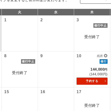
火
水
木
1
2
3
催行中止
受付終了
8
9
10
◎
残席
催行中止
催行
コン
説明
144,000
円
受付終了
往路出発空港（駅）から復路到着空港（駅）ま
(144,000円)
同行
す。
予約する
現地到着空港（駅）から最終日出発空港（駅）
15
16
17
員同行
同行します。
受付終了
バスガイドが乗務し、車内での観光案内があり
ド乗務