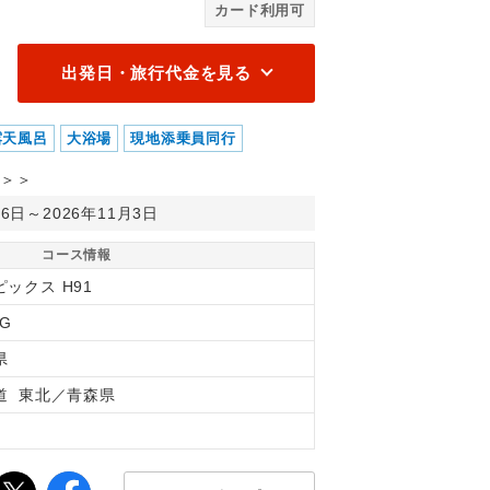
カード利用可
出発日・旅行代金を見る
露天風呂
大浴場
現地添乗員同行
＞＞
月6日～2026年11月3日
コース情報
ックス H91
0G
県
道 東北／青森県
間