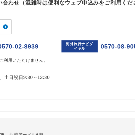
お問い合わせ（混雑時は便利なウェブ申込みをご利用くだ
ご紹介するホテルを指定したコースです。
指定
おひとり様でバス席を2席利⽤できます。
ス2席利用
海外旅行ナビダ
0570-02-8939
0570-08-90
イヤル
はご利用いただけません。
0、土日祝日9:30～13:30
2-25 北越第一ビル6階