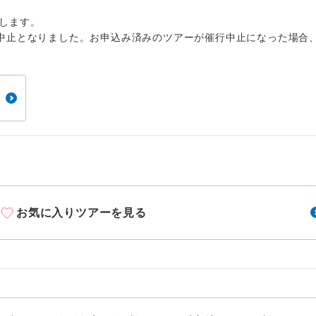
周りの音を気にせず、ガイドさんの説明をじっ
イヤホン
ができます。
します。
中止となりました。お申込み済みのツアーが催行中止になった場合
1名様から出発可能な個人型プランです。
催行
2名様から出発可能な個人型プランです。
催行
おひとり様限定でご参加いただけるコースです
参加限定
1名様1室利用でも追加料金がかからないコース
室同代金
ご夫婦限定でご参加いただけるコースです。
限定
女性限定でご参加いただけるコースです。
限定
お気に入りツアーを見る
ご参加にあたり年齢に制限があるコースです。
限あり
利用航空会社が指定なので、ご出発の計画にと
社指定
す。