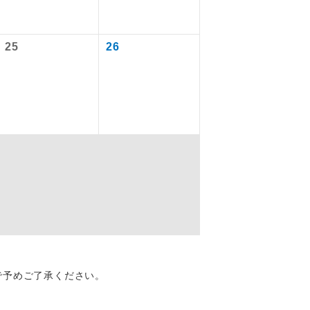
25
26
を訪ねるコー
配はいりませ
で予めご了承ください。
す。