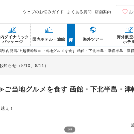
お
ウェブのお悩みガイド
よくある質問
店舗案内
海外
国内ダイナミック
海外航空
国内ホテル・旅館
海外ツアー
パッケージ
ホテ
潟県内発着/上越新幹線≫ご当地グルメを食す 函館・下北半島・津軽半島・津軽
らせ（8/10、8/11）
線≫ご当地グルメを食す 函館・下北半島・津
峡越え！
1
/
9
大間崎/イメージ