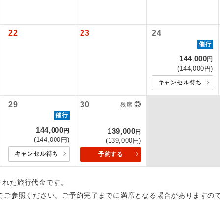
初登場のコースです。
ース
22
23
24
ユネスコに登録されている文化遺産や自然遺産
催行
遺産
スです。
144,000
円
(144,000円)
絶景スポットに立ち寄るコースです。
景
キャンセル待ち
温泉地にも宿泊するコースです。
泉
29
30
◎
残席
催行
ご宿泊ホテルに露天風呂が付いています。
風呂
144,000
139,000
円
円
(144,000円)
(139,000円)
ご宿泊ホテルに大浴場が付いています。
場
キャンセル待ち
予約する
全てのお食事が付いていますので、お食事の心
付き
ん。（機内食を除く）
出された旅行代金です。
てご参照ください。ご予約完了までに満席となる場合がありますの
お部屋にてゆっくりとお召し上がりいただけま
屋食