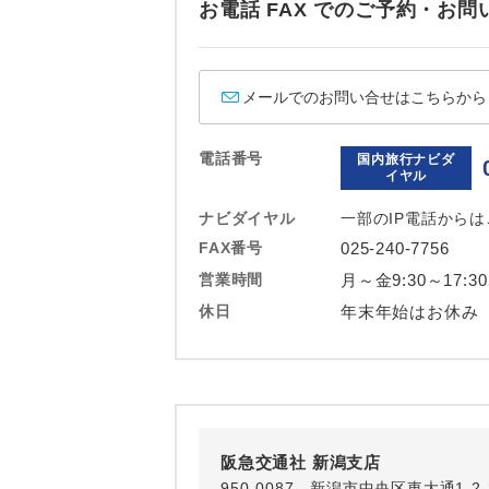
お電話 FAX でのご予約・
ホテル
おひとり様バ
メールでのお問い合せはこちらから
電話番号
国内旅行ナビダ
イヤル
ナビダイヤル
一部のIP電話から
FAX番号
025-240-7756
営業時間
月～金9:30～17:3
休日
年末年始はお休み
阪急交通社 新潟支店
950-0087 新潟市中央区東大通1-