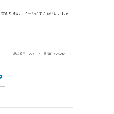
くり聞くこと
、書面や電話、メールにてご連絡いたしま
。
です。
承認番号：276997｜承認日：2025/12/19
ても便利で