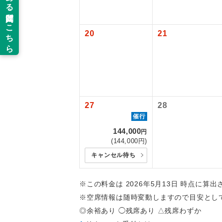
新コ
20
21
世界
絶
温
27
28
催行
露天
144,000
円
(144,000円)
大浴
キャンセル待ち
全食事
※この料金は 2026年5月13日 時点に算
※空席情報は随時変動しますので目安とし
お部
◎余裕あり ◯残席あり △残席わずか