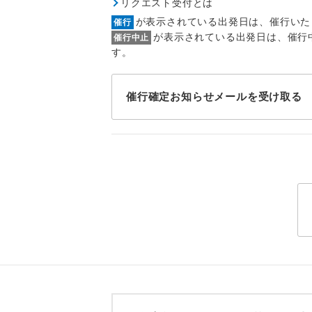
リクエスト受付とは
トラベル
が表示されている出発日は、催行いた
催行
が表示されている出発日は、催行
催行中止
1名様
す。
2名様
催行確定お知らせメールを受け取る
おひとり様
1名様1
ご夫婦
女性
年齢制
航空会