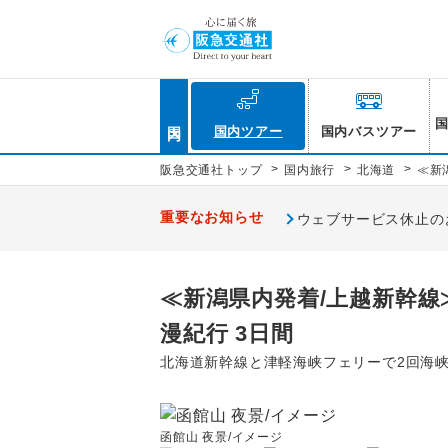
国内
国内ツアー
国内バスツアー
>
>
>
阪急交通社トップ
国内旅行
北海道
≪新
重要なお知らせ
ウェブサービス休止のお知
≪新潟県内発着/上越新幹
漫紀行 3日間
北海道新幹線と津軽海峡フェリーで2回海
函館山 夜景/イメージ