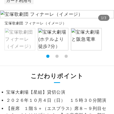
カード利用可
絶景
絶景スポットに立ち寄るコースです。
1
/
3
宝塚歌劇団 フィナーレ（イメージ）
温泉
温泉地にも宿泊するコースです。
ご宿泊ホテルに露天風呂が付いていま
露天風呂
す。
大浴場
ご宿泊ホテルに大浴場が付いています。
全てのお食事が付いていますので、お食
全食事付き
事の心配はいりません。（機内食を除
こだわりポイント
く）
お部屋にてゆっくりとお召し上がりいた
お部屋食
宝塚大劇場【星組】貸切公演
だけます。
２０２６年１０月４日（日） １５時３０分開演
トラベルイヤ
周りの音を気にせず、ガイドさんの説明
【座席 １階Ｓ＋（エスプラス）席８～９列目セ
ホン
をじっくり聞くことができます。