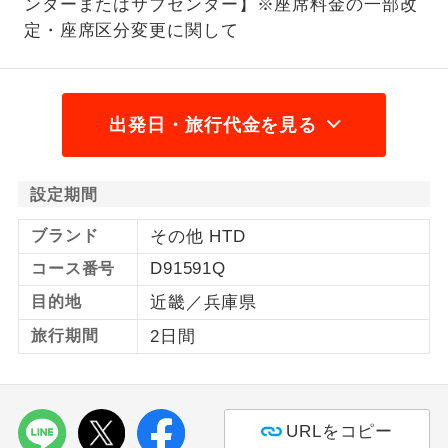
ンターまたはサブセンター】※座席料金の一部改
定・座席区分変更に関して
1名様から出発可能な個人型プランで
1名様催行
す。
2名様から出発可能な個人型プランで
2名様催行
す。
出発日・旅行代金を見る
おひとり様参
おひとり様限定でご参加いただけるコー
加限定
スです。
設定期間
1名様1室同代
1名様1室利用でも追加料金がかからない
ブランド
その他 HTD
金
コースです。
D91591Q
コース番号
ご夫婦限定でご参加いただけるコースで
目的地
近畿／兵庫県
ご夫婦限定
す。
旅行期間
2日間
女性限定でご参加いただけるコースで
女性限定
す。
ご参加にあたり年齢に制限があるコース
URLをコピー
年齢制限あり
です。