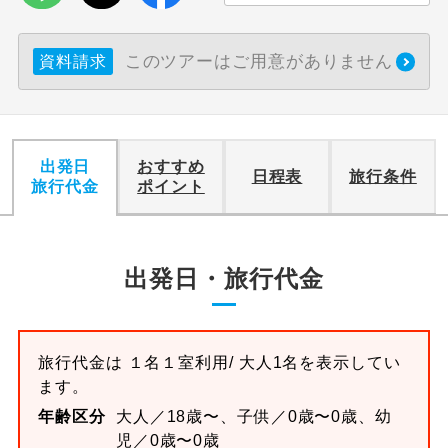
利用航空会社が指定なので、ご出発の計
航空会社指定
このツアーはご用意がありません
資料請求
画にとても便利です。
ご紹介するホテルを指定したコースで
ホテル指定
す。
出発日
おすすめ
おひとり様バ
おひとり様でバス席を2席利⽤できま
日程表
旅行条件
ス2席利用
旅行代金
ポイント
す。
出発日・旅行代金
旅行代金は
１名１室
利用/ 大人1名を表示してい
ます。
年齢区分
大人／18歳〜、子供／0歳〜0歳、幼
児／0歳〜0歳