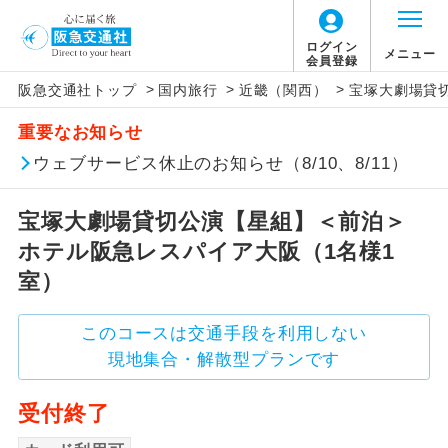
ログイン
メニュー
会員登録
>
>
>
阪急交通社トップ
国内旅行
近畿（関西）
宝塚大劇場貸
アイコン
説明
重要なお知らせ
往路出発空港（駅）から復路到着空港
ウェブサービス休止のお知らせ（8/10、8/11）
添乗員同行
（駅）まで同行します。
宝塚大劇場貸切公演【星組】＜前泊＞
現地添乗員同
現地到着空港（駅）から最終日出発空港
行
（駅）まで添乗員が同行します。
ホテル阪急レスパイア大阪（1名様1
室）
バスガイド乗
バスガイドが乗務し、車内での観光案内
務
があります。
このコースは交通手段を利用しない
現地集合・解散型プランです
新コース
初登場のコースです。
受付終了
ユネスコに登録されている文化遺産や自
世界遺産
然遺産を訪ねるコースです。