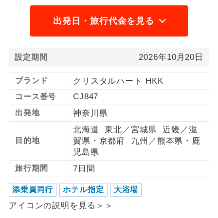
1名様から出発可能な個人型プランで
1名様催行
出発日・旅行代金を見る
す。
2名様から出発可能な個人型プランで
2名様催行
2026年10月20日
す。
設定期間
おひとり様参
おひとり様限定でご参加いただけるコー
ブランド
クリスタルハート HKK
加限定
スです。
CJ847
コース番号
出発地
神奈川県
1名様1室同代
1名様1室利用でも追加料金がかからない
金
コースです。
北海道 東北／宮城県 近畿／滋
目的地
賀県・京都府 九州／熊本県・鹿
ご夫婦限定でご参加いただけるコースで
ご夫婦限定
児島県
す。
旅行期間
7日間
女性限定でご参加いただけるコースで
女性限定
す。
添乗員同行
ホテル指定
大浴場
アイコンの説明を見る＞＞
ご参加にあたり年齢に制限があるコース
年齢制限あり
です。