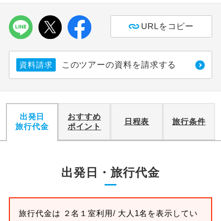
利用航空会社が指定なので、ご出発の計
航空会社指定
URLをコピー
画にとても便利です。
ご紹介するホテルを指定したコースで
ホテル指定
す。
このツアーの資料を請求する
資料請求
おひとり様バ
おひとり様でバス席を2席利⽤できま
ス2席利用
す。
出発日
おすすめ
日程表
旅行条件
旅行代金
ポイント
出発日・旅行代金
旅行代金は
２名１室
利用/ 大人1名を表示してい