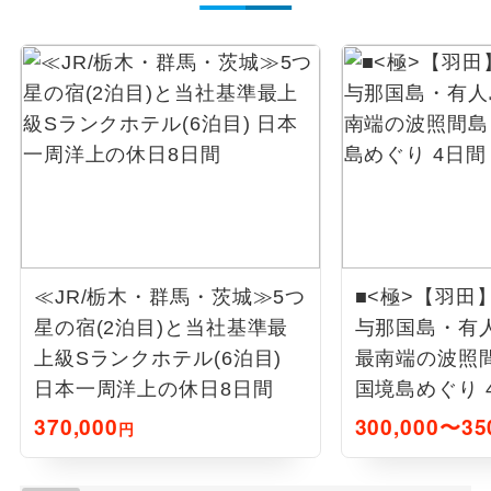
≪JR/栃木・群馬・茨城≫5つ
■<極>【羽田
星の宿(2泊目)と当社基準最
与那国島・有
上級Sランクホテル(6泊目)
最南端の波照
日本一周洋上の休日8日間
国境島めぐり 
370,000
300,000〜35
円