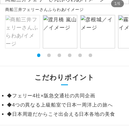
1
/
6
商船三井フェリーさんふらわあ/イメージ
絶景
絶景スポットに立ち寄るコースです。
温泉
温泉地にも宿泊するコースです。
ご宿泊ホテルに露天風呂が付いていま
露天風呂
す。
大浴場
ご宿泊ホテルに大浴場が付いています。
全てのお食事が付いていますので、お食
こだわりポイント
全食事付き
事の心配はいりません。（機内食を除
く）
◆フェリー4社×阪急交通社の共同企画
お部屋にてゆっくりとお召し上がりいた
お部屋食
◆4つの異なる上級船室で日本一周洋上の旅へ
だけます。
◆日本周遊だからこそ出会える日本各地の美食
トラベルイヤ
周りの音を気にせず、ガイドさんの説明
ホン
をじっくり聞くことができます。