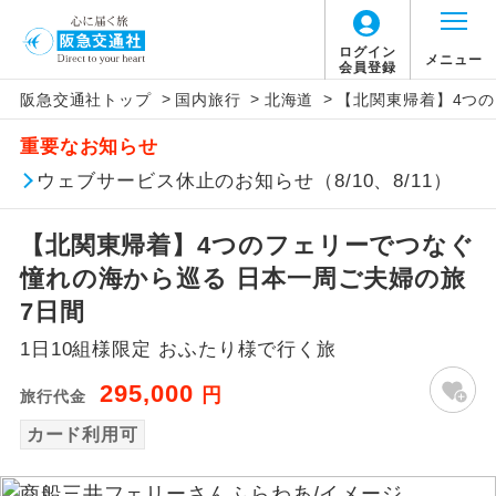
ログイン
メニュー
会員登録
>
>
>
阪急交通社トップ
国内旅行
北海道
【北関東帰着】4つの
アイコン
説明
重要なお知らせ
往路出発空港（駅）から復路到着空港
ウェブサービス休止のお知らせ（8/10、8/11）
添乗員同行
（駅）まで同行します。
【北関東帰着】4つのフェリーでつなぐ
現地添乗員同
現地到着空港（駅）から最終日出発空港
行
（駅）まで添乗員が同行します。
憧れの海から巡る 日本一周ご夫婦の旅
7日間
バスガイド乗
バスガイドが乗務し、車内での観光案内
務
1日10組様限定 おふたり様で行く旅
があります。
295,000
円
旅行代金
新コース
初登場のコースです。
カード利用可
ユネスコに登録されている文化遺産や自
世界遺産
然遺産を訪ねるコースです。