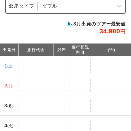
部屋タイプ
8
月出発のツアー最安値
34,900
円
催行状況
出発日
旅行代金
残席
予約
割引
1
(土)
2
(日)
3
(月)
4
(火)