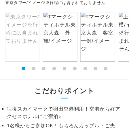
東京タワー/イメージ※行程には含まれておりません
お支払いは、クレジットカード決済のみとな
絶景
絶景スポットに立ち寄るコースです。
ります。
お申し込みの最後にクレジットカード決済を
温泉
温泉地にも宿泊するコースです。
していただき、決済手続き完了をもちまし
て、ご旅行の契約が成立となります。
ご宿泊ホテルに露天風呂が付いていま
露天風呂
す。
ご予約方法について
大浴場
ご宿泊ホテルに大浴場が付いています。
ウェブ限定コースとなりますので、コールセ
ンター及びカウンターでのお申し込みはでき
全てのお食事が付いていますので、お食
ません。
全食事付き
事の心配はいりません。（機内食を除
く）
こだわりポイント
お部屋にてゆっくりとお召し上がりいた
お部屋食
だけます。
往復スカイマークで羽田空港利用！空港から好ア
クセスホテルにご宿泊♪
トラベルイヤ
周りの音を気にせず、ガイドさんの説明
ホン
をじっくり聞くことができます。
1名様からご参加OK！もちろんカップル・ご夫