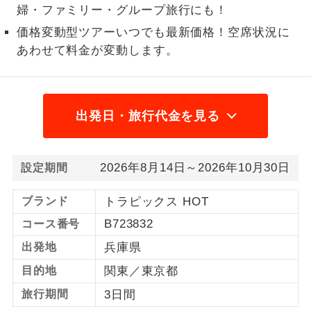
婦・ファミリー・グループ旅行にも！
1名様から出発可能な個人型プランで
1名様催行
価格変動型ツアーいつでも最新価格！空席状況に
す。
あわせて料金が変動します。
2名様から出発可能な個人型プランで
2名様催行
す。
おひとり様参
おひとり様限定でご参加いただけるコー
出発日・旅行代金を見る
加限定
スです。
1名様1室同代
1名様1室利用でも追加料金がかからない
2026年8月14日～2026年10月30日
設定期間
金
コースです。
ブランド
トラピックス HOT
ご夫婦限定でご参加いただけるコースで
ご夫婦限定
B723832
コース番号
す。
出発地
兵庫県
女性限定でご参加いただけるコースで
女性限定
す。
目的地
関東／東京都
旅行期間
3日間
ご参加にあたり年齢に制限があるコース
年齢制限あり
です。