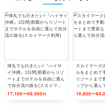
弾丸でも行きたい!『ハイサ
スカイマーク
イ沖縄』2日間|那覇からリゾ
ルをまとめて
ートまでホテルを自由に選ん
リゾートまで
で自分流の旅を(スカイマー
ップから選ん
ク利用)
2泊3日
17,100〜69,500
19,800〜84,
円