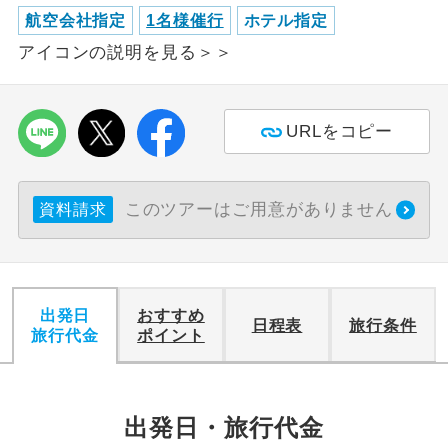
航空会社指定
1名様催行
ホテル指定
利用航空会社が指定なので、ご出発の計
航空会社指定
アイコンの説明を見る＞＞
画にとても便利です。
ご紹介するホテルを指定したコースで
ホテル指定
す。
URLをコピー
おひとり様バ
おひとり様でバス席を2席利⽤できま
ス2席利用
す。
このツアーはご用意がありません
資料請求
出発日
おすすめ
日程表
旅行条件
旅行代金
ポイント
出発日・旅行代金