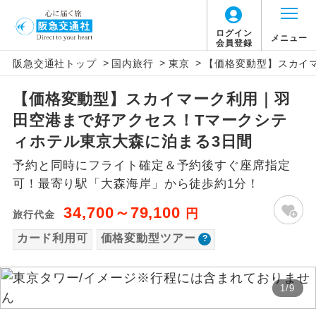
「価格変動型ツアー」に関するご案内
ログイン
メニュー
会員登録
>
>
>
阪急交通社トップ
国内旅行
東京
【価格変動型】スカイ
アイコン
説明
【価格変動型】スカイマーク利用｜羽
価格変動型ツアーとは
往路出発空港（駅）から復路到着空港
添乗員同行
田空港まで好アクセス！Tマークシテ
（駅）まで同行します。
航空会社が設定する「個人包括旅行運
ィホテル東京大森に泊まる3日間
現地添乗員同
賃」を利用したツアーです。
現地到着空港（駅）から最終日出発空港
予約と同時にフライト確定＆予約後すぐ座席指定
行
（駅）まで添乗員が同行します。
お申し込み時期・ご利用便の空席状況に
可！最寄り駅「大森海岸」から徒歩約1分！
よって料金が変動いたします。
バスガイド乗
バスガイドが乗務し、車内での観光案内
34,700～79,100
円
旅行代金
務
があります。
カード利用可
価格変動型ツアー
以下の注意事項をあらかじめご了承いただき
新コース
初登場のコースです。
ますようお願いいたします。
1
/
9
ユネスコに登録されている文化遺産や自
世界遺産
お支払いについて
然遺産を訪ねるコースです。