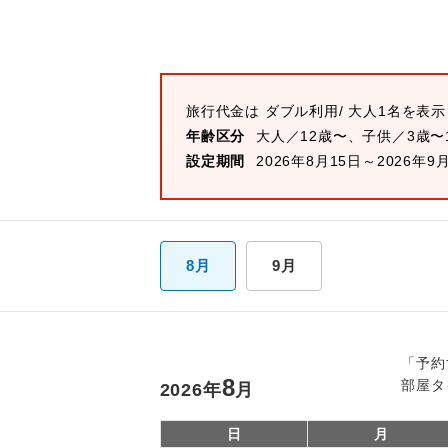
旅行代金は
ダブル
利用/ 大人1名を表
年齢区分
大人／12歳〜、子供／3歳〜
設定期間
2026年8月15日～2026年9
8月
9月
「予約
8
部屋タ
2026
年
月
日
月