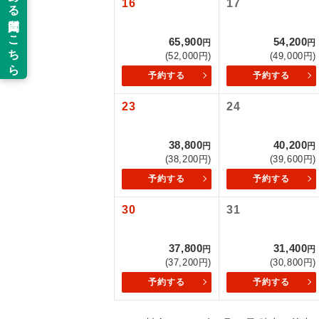
16
17
以下の注意事
新コ
65,900
54,200
お支払いにつ
円
円
(52,000円)
(49,000円)
お支払いは、
世界
予約する
予約する
お申し込みの
ご旅行の契約
23
24
絶
ご予約方法に
温
38,800
40,200
円
円
ウェブ限定コ
(38,200円)
(39,600円)
せん。
露天
予約する
予約する
大浴
30
31
全食事
37,800
31,400
円
円
(37,200円)
(30,800円)
予約する
予約する
お部