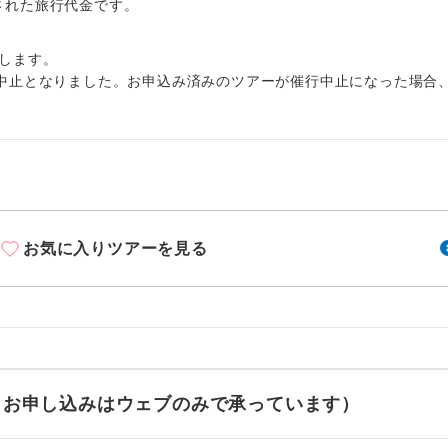
周りの音を気にせず、ガイドさんの説明をじっ
出された旅行代金です。
イヤホン
ができます。
します。
1名様から出発可能な個人型プランです。
催行
中止となりました。お申込み済みのツアーが催行中止になった場合
2名様から出発可能な個人型プランです。
催行
おひとり様限定でご参加いただけるコースです
参加限定
1名様1室利用でも追加料金がかからないコース
室同代金
お気に入りツアーを見る
ご夫婦限定でご参加いただけるコースです。
限定
女性限定でご参加いただけるコースです。
限定
ご参加にあたり年齢に制限があるコースです。
限あり
利用航空会社が指定なので、ご出発の計画にと
せ（お申し込みはウェブのみで承っています）
社指定
す。