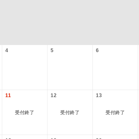
4
5
6
型ツアー」に関するご案内
コン
説明
往路出発空港（駅）から復路到着空港（駅）ま
11
12
13
同行
す。
アーとは
受付終了
受付終了
受付終了
現地到着空港（駅）から最終日出発空港（駅）
設定する「個人包括旅行運賃」を利用したツアーです。
員同行
同行します。
時期・ご利用便の空席状況によって料金が変動いたします。
バスガイドが乗務し、車内での観光案内があり
ド乗務