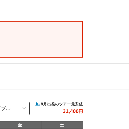
8
月出発のツアー最安値
31,400
円
金
土