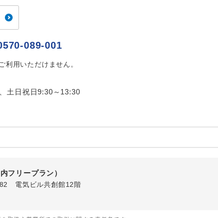
ご紹介するホテルを指定したコースです。
指定
おひとり様でバス席を2席利⽤できます。
ス2席利用
0570-089-001
はご利用いただけません。
0、土日祝日9:30～13:30
国内フリープラン）
1-82 電気ビル共創館12階