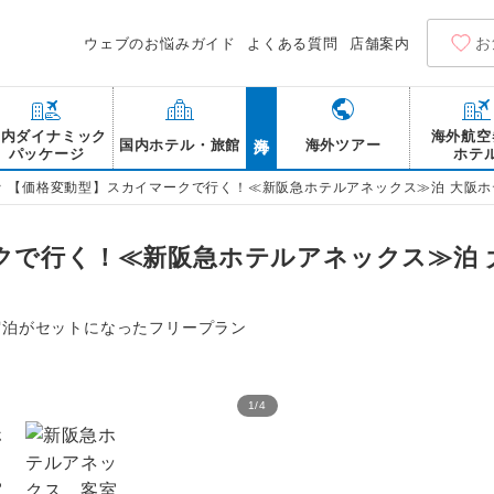
お
ウェブのお悩みガイド
よくある質問
店舗案内
海外
国内ダイナミック
海外航空
国内ホテル・旅館
海外ツアー
パッケージ
ホテ
>
【価格変動型】スカイマークで行く！≪新阪急ホテルアネックス≫泊 大阪ホ
クで行く！≪新阪急ホテルアネックス≫泊 
宿泊がセットになったフリープラン
1
/
4
新阪急ホテルアネックス 