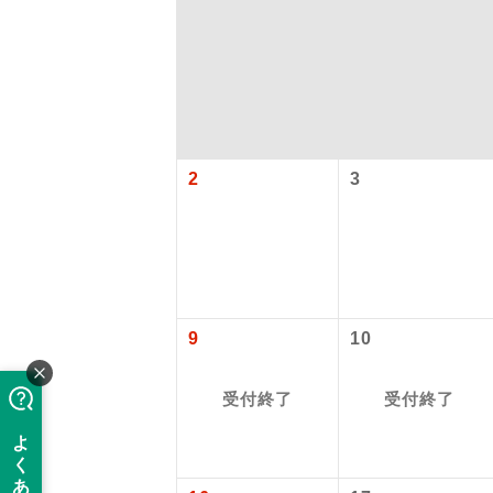
2
3
「価格変動
アイ
9
10
添乗員
価格変動型ツ
受付終了
受付終了
航空会社が
現地添乗
お申し込み
バスガイ