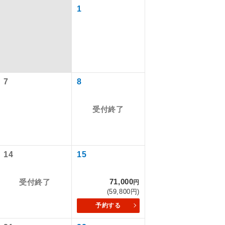
1
7
8
受付終了
で同行しま
14
15
71,000
受付終了
円
まで添乗員が
(59,800円)
予約する
ます。