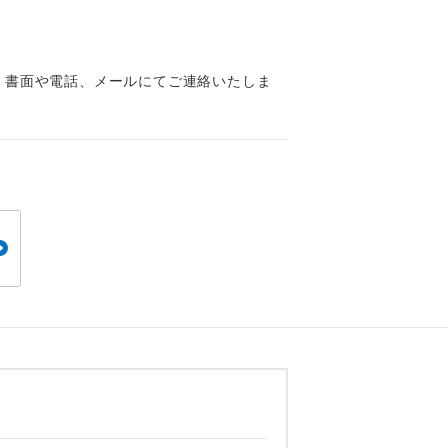
くり聞くこと
、書面や電話、メールにてご連絡いたしま
。
です。
ても便利で