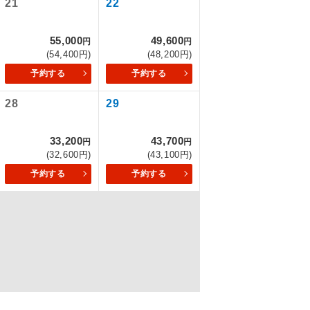
21
22
55,000
49,600
円
円
(54,400円)
(48,200円)
を訪ねるコー
予約する
予約する
もちまして、
28
29
33,200
43,700
円
円
込みはできま
(32,600円)
(43,100円)
予約する
予約する
配はいりませ
す。