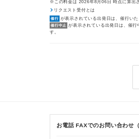
※この料金は 2026年8月06日 時点に算
トラベル
リクエスト受付とは
が表示されている出発日は、催行いた
催行
1名様
が表示されている出発日は、催行
催行中止
す。
2名様
おひとり様
1名様1
ご夫婦
女性
年齢制
お電話 FAXでのお問い合わ
航空会