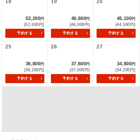
18
19
20
項をあらかじめご了承いただきますようお願いいたします。
初登場のコースです。
ース
53,200
46,600
45,100
いて
円
円
円
(52,600円)
(46,000円)
(44,500円)
ユネスコに登録されている文化遺産や自然遺産
クレジットカード決済のみとなります。
遺産
スです。
予約する
予約する
予約する
最後にクレジットカード決済をしていただき、決済手続き完了を
が成立となります。
25
26
27
絶景スポットに立ち寄るコースです。
景
ついて
温泉地にも宿泊するコースです。
泉
36,800
37,600
34,800
円
円
円
ースとなりますので、コールセンター及びカウンターでのお申し
(36,200円)
(37,000円)
(34,200円)
ご宿泊ホテルに露天風呂が付いています。
風呂
予約する
予約する
予約する
ご宿泊ホテルに大浴場が付いています。
場
全てのお食事が付いていますので、お食事の心
付き
ん。（機内食を除く）
お部屋にてゆっくりとお召し上がりいただけま
屋食