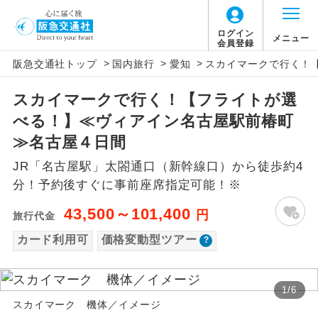
「価格変動型ツアー」に関するご案内
ログイン
メニュー
会員登録
>
>
>
阪急交通社トップ
国内旅行
愛知
スカイマークで行く！
アイコン
説明
スカイマークで行く！【フライトが選
価格変動型ツアーとは
往路出発空港（駅）から復路到着空港
添乗員同行
べる！】≪ヴィアイン名古屋駅前椿町
（駅）まで同行します。
航空会社が設定する「個人包括旅行運
≫名古屋４日間
現地添乗員同
賃」を利用したツアーです。
現地到着空港（駅）から最終日出発空港
JR「名古屋駅」太閤通口（新幹線口）から徒歩約4
行
（駅）まで添乗員が同行します。
お申し込み時期・ご利用便の空席状況に
分！予約後すぐに事前座席指定可能！※
よって料金が変動いたします。
バスガイド乗
バスガイドが乗務し、車内での観光案内
43,500～101,400
円
旅行代金
務
があります。
カード利用可
価格変動型ツアー
以下の注意事項をあらかじめご了承いただき
新コース
初登場のコースです。
ますようお願いいたします。
1
/
6
ユネスコに登録されている文化遺産や自
世界遺産
スカイマーク 機体／イメージ
お支払いについて
然遺産を訪ねるコースです。