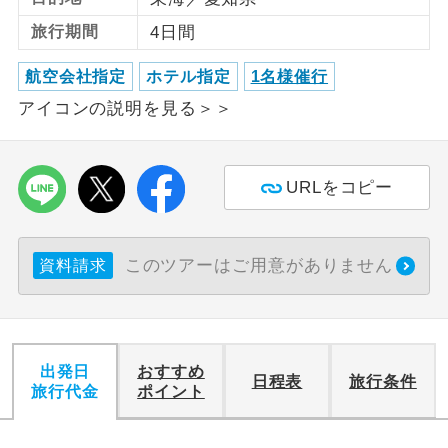
旅行期間
4日間
利用航空会社が指定なので、ご出発の計
航空会社指定
画にとても便利です。
航空会社指定
ホテル指定
1名様催行
ご紹介するホテルを指定したコースで
アイコンの説明を見る＞＞
ホテル指定
す。
おひとり様バ
おひとり様でバス席を2席利⽤できま
URLをコピー
ス2席利用
す。
このツアーはご用意がありません
資料請求
出発日
おすすめ
日程表
旅行条件
旅行代金
ポイント