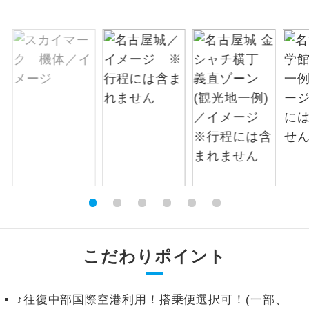
お支払いは、クレジットカード決済のみとな
絶景
絶景スポットに立ち寄るコースです。
ります。
お申し込みの最後にクレジットカード決済を
温泉
温泉地にも宿泊するコースです。
していただき、決済手続き完了をもちまし
て、ご旅行の契約が成立となります。
ご宿泊ホテルに露天風呂が付いていま
露天風呂
す。
ご予約方法について
大浴場
ご宿泊ホテルに大浴場が付いています。
ウェブ限定コースとなりますので、コールセ
ンター及びカウンターでのお申し込みはでき
全てのお食事が付いていますので、お食
ません。
全食事付き
事の心配はいりません。（機内食を除
く）
お部屋にてゆっくりとお召し上がりいた
お部屋食
こだわりポイント
だけます。
トラベルイヤ
周りの音を気にせず、ガイドさんの説明
ホン
♪往復中部国際空港利用！搭乗便選択可！(一部、
をじっくり聞くことができます。