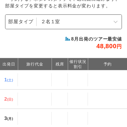
部屋タイプを変更すると表示料金が変わります。
部屋タイプ
8
月出発のツアー最安値
48,800
円
催行状況
出発日
旅行代金
残席
予約
割引
1
(土)
2
(日)
3
(月)