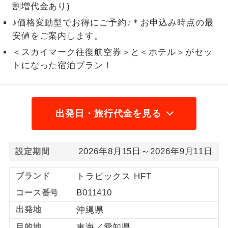
割増代金あり)
1名様から出発可能な個人型プランで
1名様催行
♪価格変動型でお得にご予約♪＊お申込み時点の最
す。
安値をご案内します。
2名様から出発可能な個人型プランで
＜スカイマーク往復航空券＞と＜ホテル＞がセッ
2名様催行
す。
トになった宿泊プラン！
おひとり様参
おひとり様限定でご参加いただけるコー
加限定
スです。
出発日・旅行代金を見る
1名様1室同代
1名様1室利用でも追加料金がかからない
金
コースです。
2026年8月15日～2026年9月11日
設定期間
ご夫婦限定でご参加いただけるコースで
ご夫婦限定
す。
ブランド
トラピックス HFT
女性限定でご参加いただけるコースで
女性限定
B011410
コース番号
す。
出発地
沖縄県
ご参加にあたり年齢に制限があるコース
年齢制限あり
目的地
東海／愛知県
です。