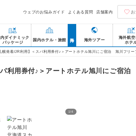
お
ウェブのお悩みガイド
よくある質問
店舗案内
海外
国内ダイナミック
海外航空
国内ホテル・旅館
海外ツアー
パッケージ
ホテ
札幌発着/JR利用】＜スパ利用券付♪＞アートホテル旭川にご宿泊 旭川フリー
スパ利用券付♪＞アートホテル旭川にご宿泊
1
/
4
アートホテル旭川 スパ／