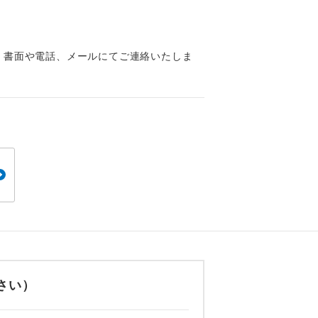
くり聞くこと
、書面や電話、メールにてご連絡いたしま
。
です。
ても便利で
さい）