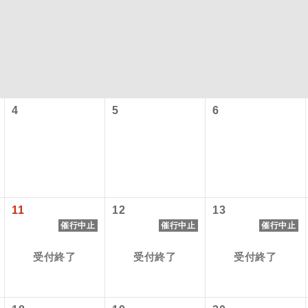
4
5
6
コン
説明
往路出発空港（駅）から復路到着空港（駅）ま
11
12
13
同行
す。
催行中止
催行中止
催行中止
現地到着空港（駅）から最終日出発空港（駅）
受付終了
受付終了
受付終了
員同行
同行します。
バスガイドが乗務し、車内での観光案内があり
ド乗務