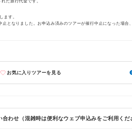
周りの音を気にせず、ガイドさんの説明をじっ
出された旅行代金です。
イヤホン
ができます。
します。
1名様から出発可能な個人型プランです。
催行
中止となりました。お申込み済みのツアーが催行中止になった場合
2名様から出発可能な個人型プランです。
催行
おひとり様限定でご参加いただけるコースです
参加限定
1名様1室利用でも追加料金がかからないコース
室同代金
お気に入りツアーを見る
ご夫婦限定でご参加いただけるコースです。
限定
女性限定でご参加いただけるコースです。
限定
ご参加にあたり年齢に制限があるコースです。
限あり
利用航空会社が指定なので、ご出発の計画にと
お問い合わせ（混雑時は便利なウェブ申込みをご利用くだ
社指定
す。