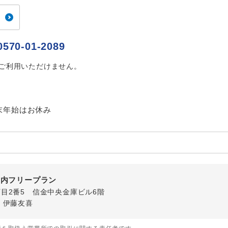
ご紹介するホテルを指定したコースです。
指定
おひとり様でバス席を2席利⽤できます。
ス2席利用
0570-01-2089
はご利用いただけません。
末年始はお休み
国内フリープラン
5丁目2番5 信金中央金庫ビル6階
・伊藤友喜