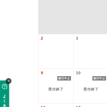
2
3
アイ
9
10
添乗員
催行中止
催行中止
受付終了
受付終了
現地添乗
バスガイ