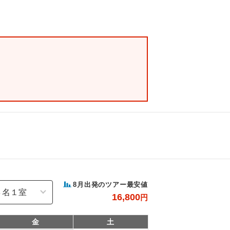
8
月出発のツアー最安値
16,800
円
金
土