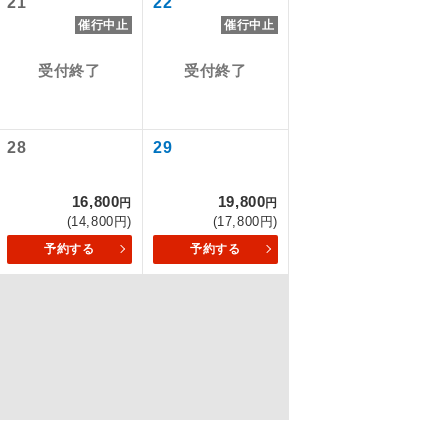
21
22
催行中止
催行中止
受付終了
受付終了
を訪ねるコー
28
29
16,800
19,800
円
円
(14,800円)
(17,800円)
予約する
予約する
配はいりませ
す。