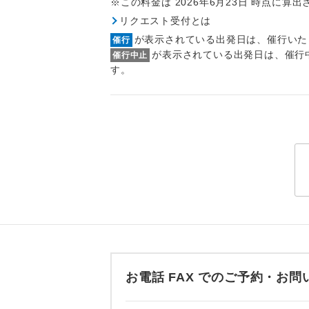
※この料金は 2026年6月23日 時点に算
トラベル
リクエスト受付とは
が表示されている出発日は、催行いた
催行
1名様
が表示されている出発日は、催行
催行中止
す。
2名様
おひとり様
1名様1
ご夫婦
女性
年齢制
お電話 FAX でのご予約・
航空会