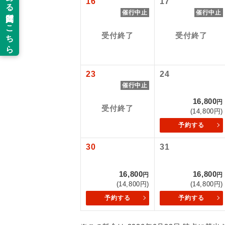
16
17
催行中止
催行中止
新コ
受付終了
受付終了
世界
23
24
絶
催行中止
温
16,800
円
受付終了
(14,800円)
露天
予約する
大浴
30
31
16,800
16,800
全食事
円
円
(14,800円)
(14,800円)
予約する
予約する
お部