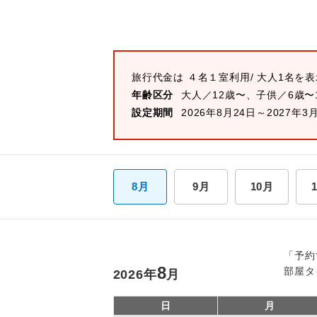
旅行代金は
４名１室
利用/ 大人1名を
年齢区分
大人／12歳〜、子供／6歳〜
設定期間
2026年8月24日～2027年3
8月
9月
10月
「予約
8
部屋タ
2026
年
月
日
月