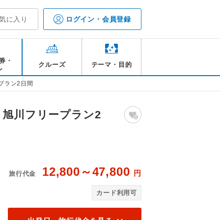
気に入り
ログイン・会員登録
券・
クルーズ
テーマ・目的
ル
プラン2日間
 旭川フリープラン2
12,800～47,800
円
旅行代金
イメージ
ア
カード利用可