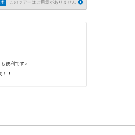
このツアーはご用意がありません
請求
も便利です♪
取！！