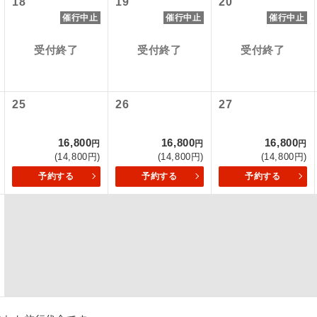
18
19
20
催行中止
催行中止
催行中止
初登場のコースです。
ース
受付終了
受付終了
受付終了
ユネスコに登録されている文化遺産や自然遺産
遺産
スです。
25
26
27
絶景スポットに立ち寄るコースです。
景
温泉地にも宿泊するコースです。
泉
16,800
16,800
16,800
円
円
円
(14,800円)
(14,800円)
(14,800円)
ご宿泊ホテルに露天風呂が付いています。
風呂
予約する
予約する
予約する
ご宿泊ホテルに大浴場が付いています。
場
全てのお食事が付いていますので、お食事の心
付き
ん。（機内食を除く）
お部屋にてゆっくりとお召し上がりいただけま
屋食