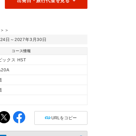
出発日・旅行代金を見る
＞＞
月24日～2027年3月30日
コース情報
ピックス HST
A20A
道
道
間
URLをコピー