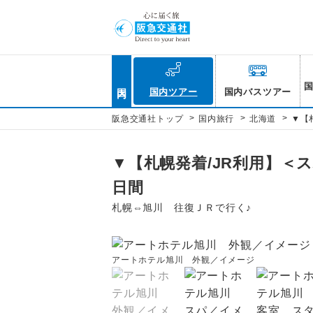
国内
国内ツアー
国内バスツアー
>
>
>
阪急交通社トップ
国内旅行
北海道
▼【
▼【札幌発着/JR利用】＜
日間
札幌⇔旭川 往復ＪＲで行く♪
アートホテル旭川 外観／イメージ