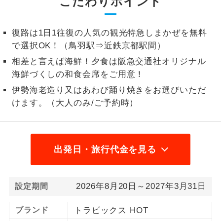
こだわりポイント
1名様から出発可能な個人型プランで
1名様催行
す。
復路は1日1往復の人気の観光特急しまかぜを無料
で選択OK！（鳥羽駅⇒近鉄京都駅間）
2名様から出発可能な個人型プランで
2名様催行
す。
相差と言えば海鮮！夕食は阪急交通社オリジナル
海鮮づくしの和食会席をご用意！
おひとり様参
おひとり様限定でご参加いただけるコー
加限定
伊勢海老造り又はあわび踊り焼きをお選びいただ
スです。
けます。（大人のみ/ご予約時）
1名様1室同代
1名様1室利用でも追加料金がかからない
金
コースです。
ご夫婦限定でご参加いただけるコースで
出発日・旅行代金を見る
ご夫婦限定
す。
女性限定でご参加いただけるコースで
女性限定
2026年8月20日～2027年3月31日
設定期間
す。
ブランド
トラピックス HOT
ご参加にあたり年齢に制限があるコース
年齢制限あり
です。