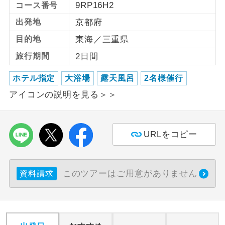
9RP16H2
コース番号
利用航空会社が指定なので、ご出発の計
出発地
京都府
航空会社指定
画にとても便利です。
目的地
東海／三重県
ご紹介するホテルを指定したコースで
旅行期間
2日間
ホテル指定
す。
ホテル指定
大浴場
露天風呂
2名様催行
おひとり様バ
おひとり様でバス席を2席利⽤できま
ス2席利用
アイコンの説明を見る＞＞
す。
URLをコピー
このツアーはご用意がありません
資料請求