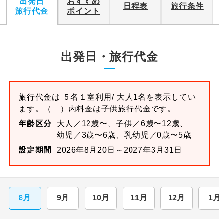
出発日
おすすめ
日程表
旅行条件
旅行代金
ポイント
出発日・旅行代金
旅行代金は
５名１室
利用/ 大人1名を表示してい
ます。
（ ）内料金は子供旅行代金です。
年齢区分
大人／12歳〜、子供／6歳〜12歳、
幼児／3歳〜6歳、乳幼児／0歳〜5歳
設定期間
2026年8月20日～2027年3月31日
8月
9月
10月
11月
12月
1