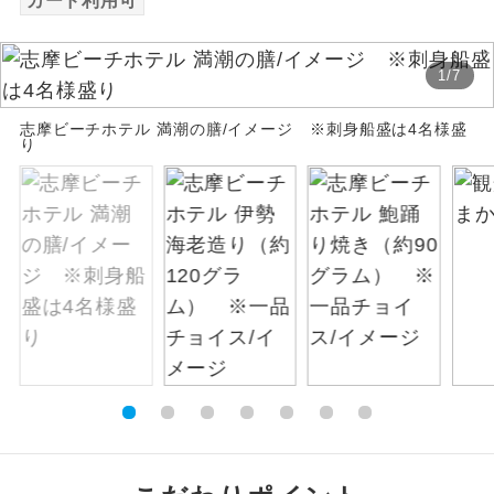
カード利用可
絶景
絶景スポットに立ち寄るコースです。
1
/
7
温泉
温泉地にも宿泊するコースです。
志摩ビーチホテル 満潮の膳/イメージ ※刺身船盛は4名様盛
り
ご宿泊ホテルに露天風呂が付いていま
露天風呂
す。
大浴場
ご宿泊ホテルに大浴場が付いています。
全てのお食事が付いていますので、お食
全食事付き
事の心配はいりません。（機内食を除
く）
お部屋にてゆっくりとお召し上がりいた
お部屋食
だけます。
トラベルイヤ
周りの音を気にせず、ガイドさんの説明
ホン
をじっくり聞くことができます。