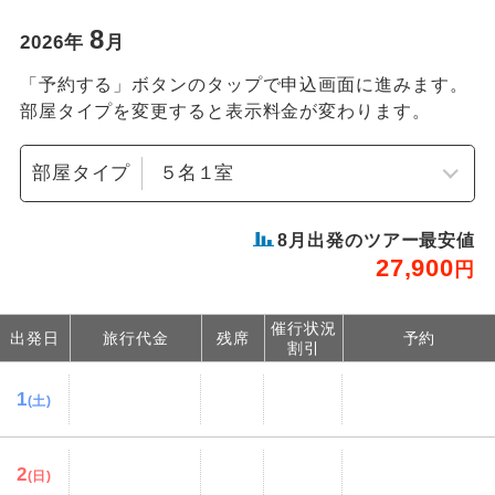
8
2026
年
月
「予約する」ボタンのタップで申込画面に進みます。
部屋タイプを変更すると表示料金が変わります。
部屋タイプ
8
月出発のツアー最安値
27,900
円
催行状況
出発日
旅行代金
残席
予約
割引
1
(土)
2
(日)