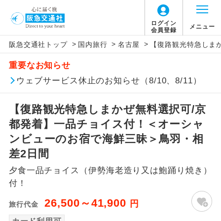
ログイン
メニュー
会員登録
>
>
>
阪急交通社トップ
国内旅行
名古屋
【復路観光特急しま
アイコン
説明
重要なお知らせ
往路出発空港（駅）から復路到着空港
ウェブサービス休止のお知らせ（8/10、8/11）
添乗員同行
（駅）まで同行します。
【復路観光特急しまかぜ無料選択可/京
現地添乗員同
現地到着空港（駅）から最終日出発空港
行
（駅）まで添乗員が同行します。
都発着】一品チョイス付！＜オーシャ
ンビューのお宿で海鮮三昧＞鳥羽・相
バスガイド乗
バスガイドが乗務し、車内での観光案内
差2日間
務
があります。
夕食一品チョイス（伊勢海老造り又は鮑踊り焼き）
新コース
初登場のコースです。
付！
26,500～41,900
円
旅行代金
ユネスコに登録されている文化遺産や自
世界遺産
然遺産を訪ねるコースです。