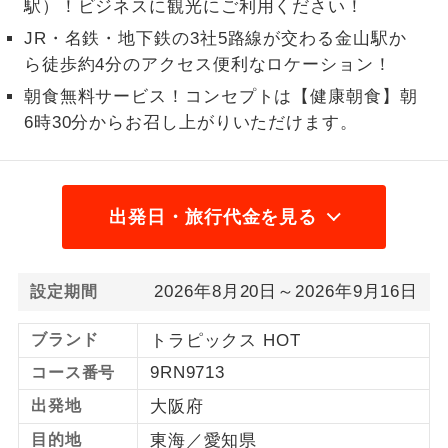
駅）！ビジネスに観光にご利用ください！
1名様から出発可能な個人型プランで
JR・名鉄・地下鉄の3社5路線が交わる金山駅か
1名様催行
す。
ら徒歩約4分のアクセス便利なロケーション！
朝食無料サービス！コンセプトは【健康朝食】朝
2名様から出発可能な個人型プランで
2名様催行
す。
6時30分からお召し上がりいただけます。
おひとり様参
おひとり様限定でご参加いただけるコー
加限定
スです。
出発日・旅行代金を見る
1名様1室同代
1名様1室利用でも追加料金がかからない
金
コースです。
2026年8月20日～2026年9月16日
設定期間
ご夫婦限定でご参加いただけるコースで
ご夫婦限定
す。
ブランド
トラピックス HOT
女性限定でご参加いただけるコースで
女性限定
9RN9713
コース番号
す。
出発地
大阪府
ご参加にあたり年齢に制限があるコース
年齢制限あり
目的地
東海／愛知県
です。