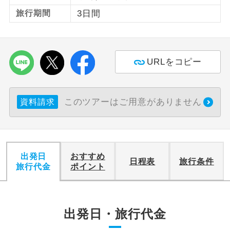
旅行期間
3日間
利用航空会社が指定なので、ご出発の計
航空会社指定
画にとても便利です。
ご紹介するホテルを指定したコースで
ホテル指定
URLをコピー
す。
おひとり様バ
おひとり様でバス席を2席利⽤できま
ス2席利用
す。
このツアーはご用意がありません
資料請求
出発日
おすすめ
日程表
旅行条件
旅行代金
ポイント
出発日・旅行代金