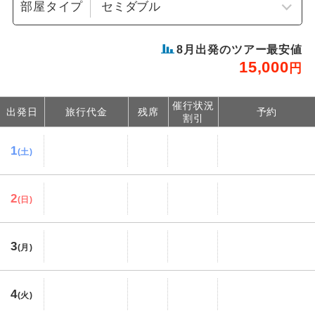
部屋タイプ
8
月出発のツアー最安値
15,000
円
催行状況
出発日
旅行代金
残席
予約
割引
1
(土)
2
(日)
3
(月)
4
(火)