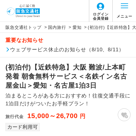
ログイン
メニュー
会員登録
>
>
>
阪急交通社トップ
国内旅行
愛知
(初泊付)【近鉄特急】
アイコン
説明
重要なお知らせ
往路出発空港（駅）から復路到着空港
ウェブサービス休止のお知らせ（8/10、8/11）
添乗員同行
（駅）まで同行します。
(初泊付)【近鉄特急】大阪 難波/上本町
現地添乗員同
現地到着空港（駅）から最終日出発空港
行
（駅）まで添乗員が同行します。
発着 朝食無料サービス＜名鉄イン名古
屋金山＞愛知・名古屋1泊3日
バスガイド乗
バスガイドが乗務し、車内での観光案内
務
泊まるところがある方におすすめ！往復交通手段に
があります。
1泊目だけがついたお手軽プラン！
新コース
初登場のコースです。
15,000～26,700
円
旅行代金
ユネスコに登録されている文化遺産や自
カード利用可
世界遺産
然遺産を訪ねるコースです。