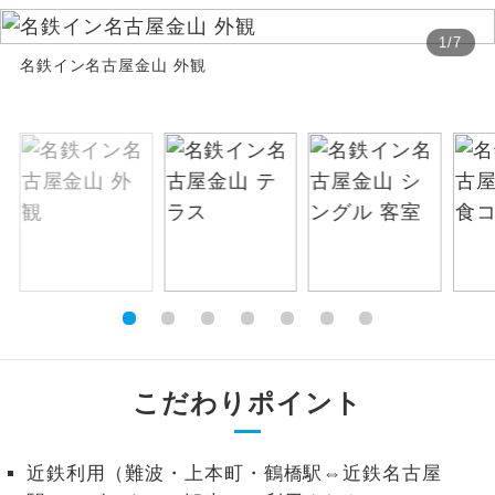
絶景
1
/
7
絶景スポットに立ち寄るコースです。
名鉄イン名古屋金山 外観
温泉
温泉地にも宿泊するコースです。
ご宿泊ホテルに露天風呂が付いていま
露天風呂
す。
大浴場
ご宿泊ホテルに大浴場が付いています。
全てのお食事が付いていますので、お食
全食事付き
事の心配はいりません。（機内食を除
く）
お部屋にてゆっくりとお召し上がりいた
お部屋食
こだわりポイント
だけます。
トラベルイヤ
周りの音を気にせず、ガイドさんの説明
近鉄利用（難波・上本町・鶴橋駅⇔近鉄名古屋
ホン
をじっくり聞くことができます。