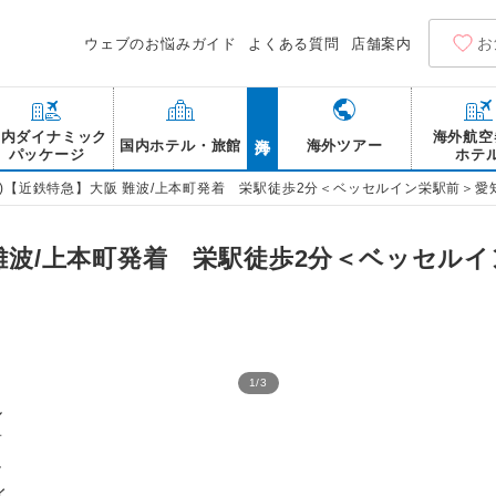
お
ウェブのお悩みガイド
よくある質問
店舗案内
海外
国内ダイナミック
海外航空
国内ホテル・旅館
海外ツアー
パッケージ
ホテ
付)【近鉄特急】大阪 難波/上本町発着 栄駅徒歩2分＜ベッセルイン栄駅前＞愛
 難波/上本町発着 栄駅徒歩2分＜ベッセル
1
/
3
ベッセルイン栄駅前 ラウン