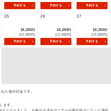
予約する
予約する
予約する
初登場のコースです。
ース
25
26
27
ユネスコに登録されている文化遺産や自然遺産
遺産
スです。
18,200
18,200
18,200
円
円
円
(13,400円)
(13,400円)
(13,400円)
絶景スポットに立ち寄るコースです。
景
予約する
予約する
予約する
温泉地にも宿泊するコースです。
泉
ご宿泊ホテルに露天風呂が付いています。
風呂
ご宿泊ホテルに大浴場が付いています。
場
全てのお食事が付いていますので、お食事の心
付き
ん。（機内食を除く）
出された旅行代金です。
お部屋にてゆっくりとお召し上がりいただけま
屋食
します。
中止となりました。お申込み済みのツアーが催行中止になった場合