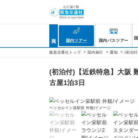
国内
国内ツアー
国内バスツアー
>
>
>
阪急交通社トップ
国内旅行
愛知
(初泊
(初泊付)【近鉄特急】大阪
古屋1泊3日
ベッセルイン栄駅前 外観/イメージ