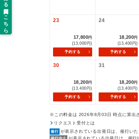
新コ
23
24
世界
17,800
18,200
円
円
(13,000円)
(13,400円)
絶
予約する
予約する
温
30
31
露天
18,200
18,200
円
円
(13,400円)
(13,400円)
大浴
予約する
予約する
全食事
※この料金は 2026年8月03日 時点に算
リクエスト受付とは
お部
が表示されている出発日は、催行いた
催行
が表示されている出発日は、催行
催行中止