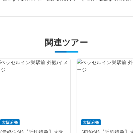
周りの音を気にせず、ガイドさんの説明をじっ
イヤホン
ができます。
1名様から出発可能な個人型プランです。
催行
2名様から出発可能な個人型プランです。
催行
関連ツアー
おひとり様限定でご参加いただけるコースです
参加限定
1名様1室利用でも追加料金がかからないコース
室同代金
ご夫婦限定でご参加いただけるコースです。
限定
女性限定でご参加いただけるコースです。
限定
ご参加にあたり年齢に制限があるコースです。
限あり
利用航空会社が指定なので、ご出発の計画にと
社指定
大阪府発
大阪府発
す。
(最終泊付)【近鉄特急】大阪
(初泊付)【近鉄特急】