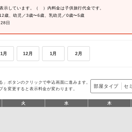
を表示しています。
（ ）内料金は子供旅行代金です。
12歳、幼児／3歳〜6歳、乳幼児／0歳〜5歳
月28日
11月
12月
1月
2月
る」ボタンのクリックで申込画面に進みます。
部屋タイプ
プを変更すると表示料金が変わります。
火
水
木