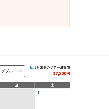
8
月出発のツアー最安値
17,800
円
金
土
1