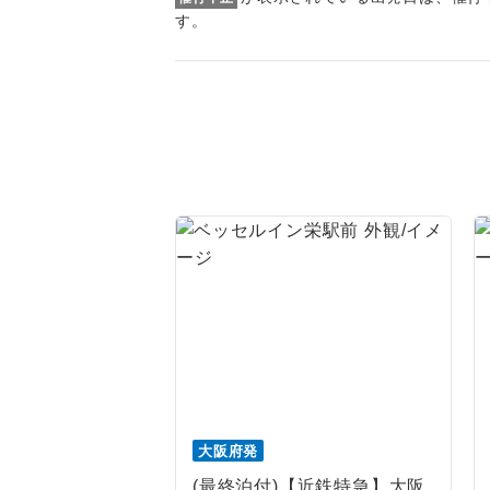
トラベル
す。
1名様
2名様
おひとり様
1名様1
ご夫婦
女性
年齢制
航空会
大阪府発
(最終泊付)【近鉄特急】大阪