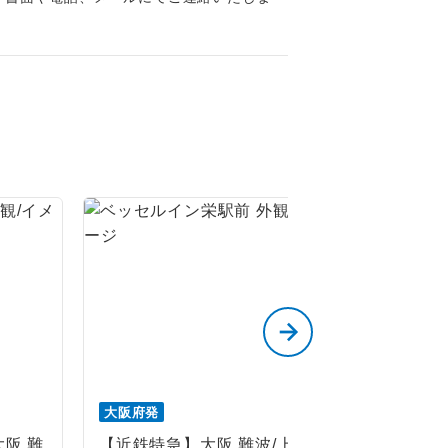
くり聞くこと
。
です。
ても便利で
大阪府発
大阪府発
大阪 難
【近鉄特急】大阪 難波/上本
【近鉄特急