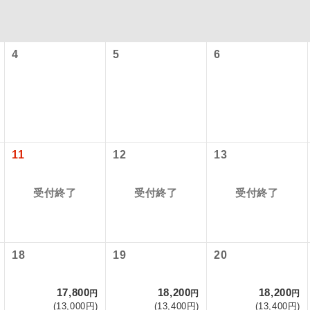
4
5
6
11
12
13
コン
説明
受付終了
受付終了
受付終了
往路出発空港（駅）から復路到着空港（駅）ま
同行
す。
現地到着空港（駅）から最終日出発空港（駅）
18
19
20
員同行
同行します。
17,800
18,200
18,200
円
円
円
バスガイドが乗務し、車内での観光案内があり
ド乗務
(13,000円)
(13,400円)
(13,400円)