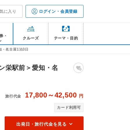
気に入り
ログイン・会員登録
券・
クルーズ
テーマ・目的
ル
知・名古屋1泊3日
イン栄駅前＞愛知・名
17,800～42,500
円
旅行代金
ジ2階/イメージ
ベ
カード利用可
出発日・旅行代金を見る