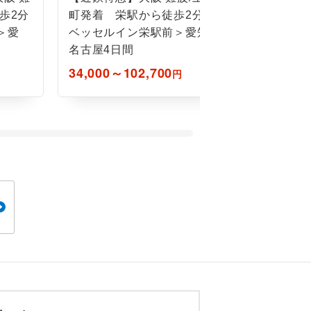
歩2分
町発着 栄駅から徒歩2分＜
町発着 
＞愛
ベッセルイン栄駅前＞愛知・
ベッセル
名古屋4日間
名古屋2
34,000～102,700
17,800～
円