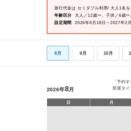
旅行代金は
セミダブル
利用/ 大人1名
年齢区分
大人／12歳〜、子供／6歳〜
設定期間
2026年8月18日～2027年2
8月
9月
10月
「予約す
8
部屋タイ
2026
年
月
日
月