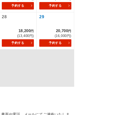
予約する
予約する
28
29
を訪ねるコー
18,200
20,700
円
円
(13,400円)
(16,000円)
予約する
予約する
配はいりませ
す。
、書面や電話、メールにてご連絡いたしま