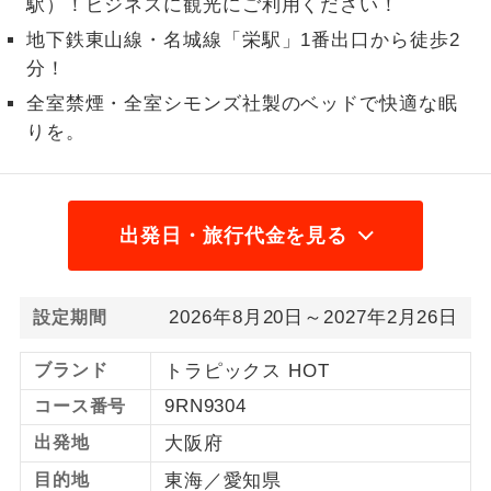
駅）！ビジネスに観光にご利用ください！
1名様から出発可能な個人型プランで
地下鉄東山線・名城線「栄駅」1番出口から徒歩2
1名様催行
す。
分！
全室禁煙・全室シモンズ社製のベッドで快適な眠
2名様から出発可能な個人型プランで
2名様催行
す。
りを。
おひとり様参
おひとり様限定でご参加いただけるコー
加限定
スです。
出発日・旅行代金を見る
1名様1室同代
1名様1室利用でも追加料金がかからない
金
コースです。
2026年8月20日～2027年2月26日
設定期間
ご夫婦限定でご参加いただけるコースで
ご夫婦限定
す。
ブランド
トラピックス HOT
女性限定でご参加いただけるコースで
9RN9304
コース番号
女性限定
す。
出発地
大阪府
ご参加にあたり年齢に制限があるコース
年齢制限あり
目的地
東海／愛知県
です。