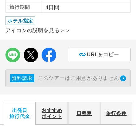
旅行期間
4日間
利用航空会社が指定なので、ご出発の計
航空会社指定
画にとても便利です。
ホテル指定
アイコンの説明を見る＞＞
ご紹介するホテルを指定したコースで
ホテル指定
す。
おひとり様バ
おひとり様でバス席を2席利⽤できま
URLをコピー
ス2席利用
す。
このツアーはご用意がありません
資料請求
出発日
おすすめ
日程表
旅行条件
旅行代金
ポイント