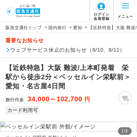
ログイン
メニュー
会員登録
>
>
>
阪急交通社トップ
国内旅行
愛知
【近鉄特急】大阪 難波
アイコン
説明
重要なお知らせ
往路出発空港（駅）から復路到着空港
ウェブサービス休止のお知らせ（8/10、8/11）
添乗員同行
（駅）まで同行します。
【近鉄特急】大阪 難波/上本町発着 栄
現地添乗員同
現地到着空港（駅）から最終日出発空港
行
（駅）まで添乗員が同行します。
駅から徒歩2分＜ベッセルイン栄駅前＞
愛知・名古屋4日間
バスガイド乗
バスガイドが乗務し、車内での観光案内
務
があります。
34,000～102,700
円
旅行代金
カード利用可
新コース
初登場のコースです。
ユネスコに登録されている文化遺産や自
世界遺産
1
/
9
然遺産を訪ねるコースです。