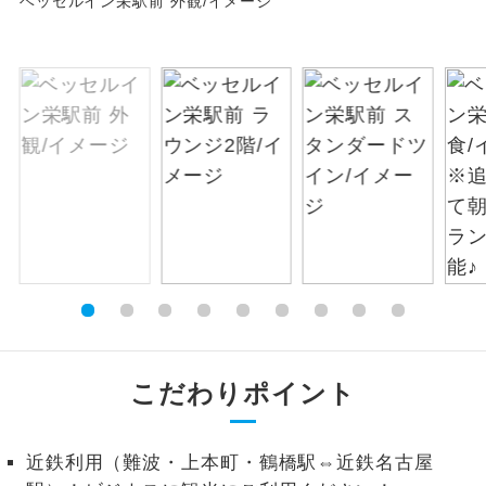
ベッセルイン栄駅前 外観/イメージ
絶景
絶景スポットに立ち寄るコースです。
温泉
温泉地にも宿泊するコースです。
ご宿泊ホテルに露天風呂が付いていま
露天風呂
す。
大浴場
ご宿泊ホテルに大浴場が付いています。
全てのお食事が付いていますので、お食
全食事付き
事の心配はいりません。（機内食を除
く）
お部屋にてゆっくりとお召し上がりいた
お部屋食
こだわりポイント
だけます。
トラベルイヤ
周りの音を気にせず、ガイドさんの説明
近鉄利用（難波・上本町・鶴橋駅⇔近鉄名古屋
ホン
をじっくり聞くことができます。