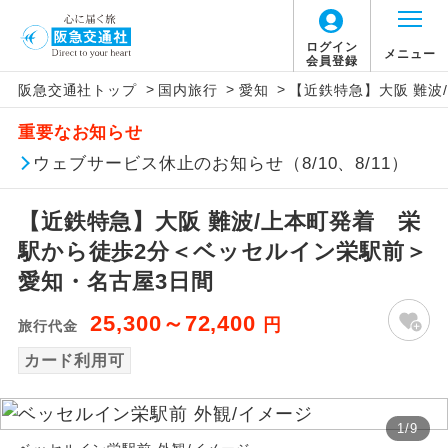
ログイン
メニュー
会員登録
>
>
>
阪急交通社トップ
国内旅行
愛知
【近鉄特急】大阪 難波
アイコン
説明
重要なお知らせ
往路出発空港（駅）から復路到着空港
ウェブサービス休止のお知らせ（8/10、8/11）
添乗員同行
（駅）まで同行します。
【近鉄特急】大阪 難波/上本町発着 栄
現地添乗員同
現地到着空港（駅）から最終日出発空港
行
（駅）まで添乗員が同行します。
駅から徒歩2分＜ベッセルイン栄駅前＞
愛知・名古屋3日間
バスガイド乗
バスガイドが乗務し、車内での観光案内
務
があります。
25,300～72,400
円
旅行代金
カード利用可
新コース
初登場のコースです。
ユネスコに登録されている文化遺産や自
世界遺産
1
/
9
然遺産を訪ねるコースです。