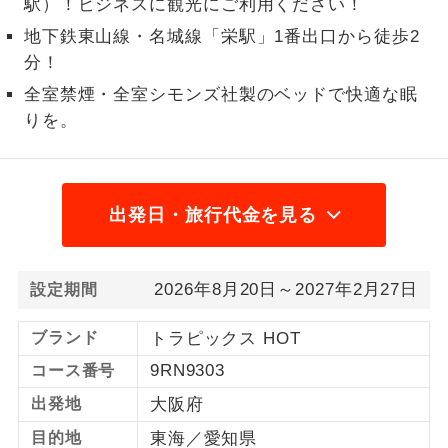
駅）！ビジネスに観光にご利用ください！
1名様から出発可能な個人型プランで
地下鉄東山線・名城線「栄駅」1番出口から徒歩2
1名様催行
す。
分！
全室禁煙・全室シモンズ社製のベッドで快適な眠
2名様から出発可能な個人型プランで
2名様催行
す。
りを。
おひとり様参
おひとり様限定でご参加いただけるコー
加限定
スです。
出発日・旅行代金を見る
1名様1室同代
1名様1室利用でも追加料金がかからない
金
コースです。
2026年8月20日～2027年2月27日
設定期間
ご夫婦限定でご参加いただけるコースで
ご夫婦限定
す。
ブランド
トラピックス HOT
女性限定でご参加いただけるコースで
9RN9303
コース番号
女性限定
す。
出発地
大阪府
ご参加にあたり年齢に制限があるコース
年齢制限あり
目的地
東海／愛知県
です。