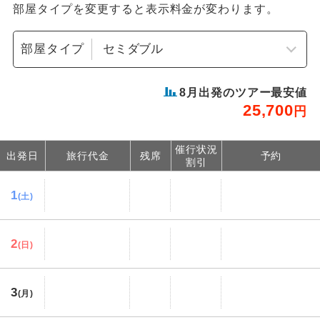
部屋タイプを変更すると表示料金が変わります。
部屋タイプ
8
月出発のツアー最安値
25,700
円
催行状況
出発日
旅行代金
残席
予約
割引
1
(土)
2
(日)
3
(月)