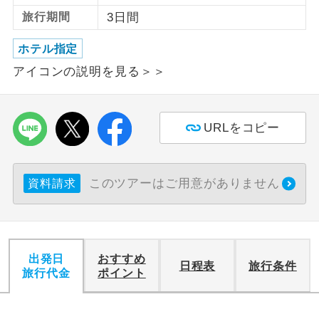
旅行期間
3日間
利用航空会社が指定なので、ご出発の計
航空会社指定
画にとても便利です。
ホテル指定
アイコンの説明を見る＞＞
ご紹介するホテルを指定したコースで
ホテル指定
す。
おひとり様バ
おひとり様でバス席を2席利⽤できま
URLをコピー
ス2席利用
す。
このツアーはご用意がありません
資料請求
出発日
おすすめ
日程表
旅行条件
旅行代金
ポイント