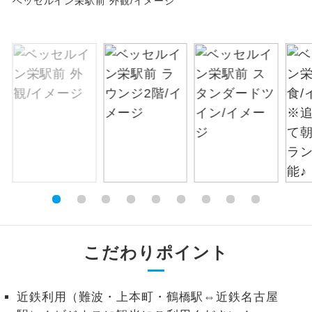
ベッセルイン栄駅前 外観/イメージ
絶景
絶景スポットに立ち寄るコースです。
温泉
温泉地にも宿泊するコースです。
ご宿泊ホテルに露天風呂が付いていま
露天風呂
す。
大浴場
ご宿泊ホテルに大浴場が付いています。
全てのお食事が付いていますので、お食
全食事付き
事の心配はいりません。（機内食を除
く）
お部屋にてゆっくりとお召し上がりいた
お部屋食
こだわりポイント
だけます。
トラベルイヤ
周りの音を気にせず、ガイドさんの説明
近鉄利用（難波・上本町・鶴橋駅⇔近鉄名古屋
ホン
をじっくり聞くことができます。