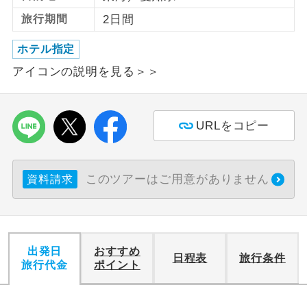
旅行期間
2日間
利用航空会社が指定なので、ご出発の計
航空会社指定
画にとても便利です。
ホテル指定
アイコンの説明を見る＞＞
ご紹介するホテルを指定したコースで
ホテル指定
す。
おひとり様バ
おひとり様でバス席を2席利⽤できま
URLをコピー
ス2席利用
す。
このツアーはご用意がありません
資料請求
出発日
おすすめ
日程表
旅行条件
旅行代金
ポイント