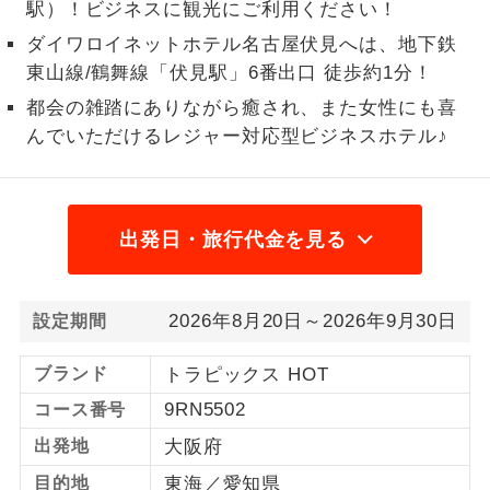
駅）！ビジネスに観光にご利用ください！
1名様から出発可能な個人型プランで
ダイワロイネットホテル名古屋伏見へは、地下鉄
1名様催行
す。
東山線/鶴舞線「伏見駅」6番出口 徒歩約1分！
2名様から出発可能な個人型プランで
都会の雑踏にありながら癒され、また女性にも喜
2名様催行
す。
んでいただけるレジャー対応型ビジネスホテル♪
おひとり様参
おひとり様限定でご参加いただけるコー
加限定
スです。
出発日・旅行代金を見る
1名様1室同代
1名様1室利用でも追加料金がかからない
金
コースです。
2026年8月20日～2026年9月30日
設定期間
ご夫婦限定でご参加いただけるコースで
ご夫婦限定
す。
ブランド
トラピックス HOT
女性限定でご参加いただけるコースで
女性限定
9RN5502
コース番号
す。
出発地
大阪府
ご参加にあたり年齢に制限があるコース
年齢制限あり
目的地
東海／愛知県
です。