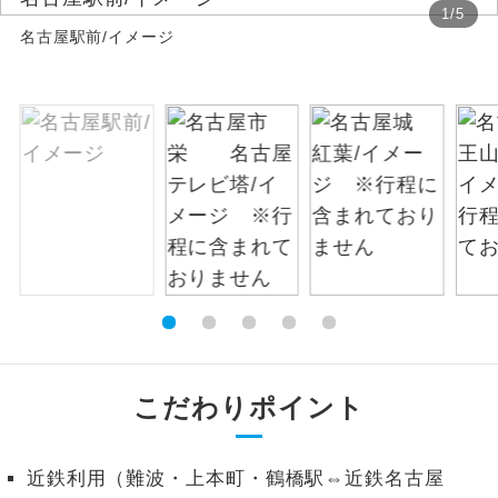
1
/
5
名古屋駅前/イメージ
絶景
絶景スポットに立ち寄るコースです。
温泉
温泉地にも宿泊するコースです。
ご宿泊ホテルに露天風呂が付いていま
露天風呂
す。
大浴場
ご宿泊ホテルに大浴場が付いています。
全てのお食事が付いていますので、お食
全食事付き
事の心配はいりません。（機内食を除
く）
お部屋にてゆっくりとお召し上がりいた
お部屋食
こだわりポイント
だけます。
トラベルイヤ
周りの音を気にせず、ガイドさんの説明
ホン
近鉄利用（難波・上本町・鶴橋駅⇔近鉄名古屋
をじっくり聞くことができます。