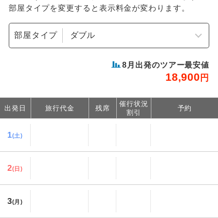
部屋タイプを変更すると表示料金が変わります。
部屋タイプ
8
月出発のツアー最安値
18,900
円
催行状況
出発日
旅行代金
残席
予約
割引
1
(土)
2
(日)
3
(月)