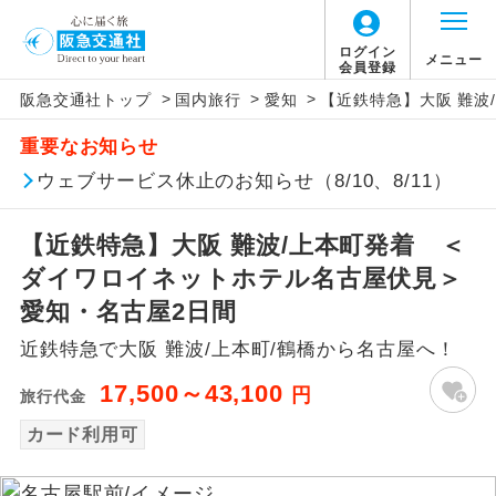
ログイン
メニュー
会員登録
>
>
>
阪急交通社トップ
国内旅行
愛知
【近鉄特急】大阪 難波
アイコン
説明
重要なお知らせ
往路出発空港（駅）から復路到着空港
ウェブサービス休止のお知らせ（8/10、8/11）
添乗員同行
（駅）まで同行します。
【近鉄特急】大阪 難波/上本町発着 ＜
現地添乗員同
現地到着空港（駅）から最終日出発空港
行
（駅）まで添乗員が同行します。
ダイワロイネットホテル名古屋伏見＞
愛知・名古屋2日間
バスガイド乗
バスガイドが乗務し、車内での観光案内
務
近鉄特急で大阪 難波/上本町/鶴橋から名古屋へ！
があります。
17,500～43,100
円
旅行代金
新コース
初登場のコースです。
カード利用可
ユネスコに登録されている文化遺産や自
世界遺産
然遺産を訪ねるコースです。