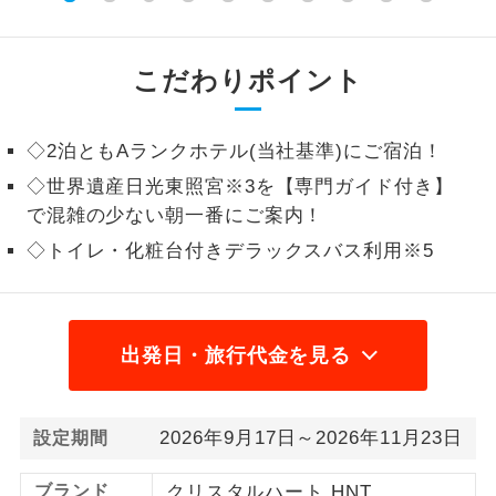
1名様から出発可能な個人型プランで
1名様催行
す。
こだわりポイント
2名様から出発可能な個人型プランで
2名様催行
す。
◇2泊ともAランクホテル(当社基準)にご宿泊！
おひとり様参
おひとり様限定でご参加いただけるコー
◇世界遺産日光東照宮※3を【専門ガイド付き】
加限定
スです。
で混雑の少ない朝一番にご案内！
◇トイレ・化粧台付きデラックスバス利用※5
1名様1室同代
1名様1室利用でも追加料金がかからない
金
コースです。
ご夫婦限定でご参加いただけるコースで
ご夫婦限定
出発日・旅行代金を見る
す。
女性限定でご参加いただけるコースで
女性限定
す。
2026年9月17日～2026年11月23日
設定期間
ご参加にあたり年齢に制限があるコース
年齢制限あり
ブランド
クリスタルハート HNT
です。