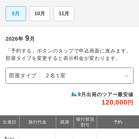
9月
10月
11月
9
2026
年
月
「予約する」ボタンのタップで申込画面に進みます。
部屋タイプを変更すると表示料金が変わります。
部屋タイプ
9
月出発のツアー最安値
120,000
円
催行状況
出発日
旅行代金
残席
予約
割引
1