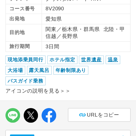
8V2090
コース番号
利用航空会社が指定なので、ご出発の計
航空会社指定
出発地
愛知県
画にとても便利です。
関東／栃木県・群馬県 北陸・甲
ご紹介するホテルを指定したコースで
目的地
ホテル指定
信越／長野県
す。
旅行期間
3日間
おひとり様バ
おひとり様でバス席を2席利⽤できま
ス2席利用
す。
現地添乗員同行
ホテル指定
世界遺産
温泉
大浴場
露天風呂
年齢制限あり
バスガイド乗務
アイコンの説明を見る＞＞
URLをコピー