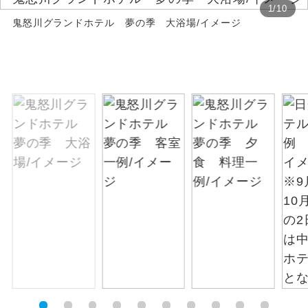
1
/
10
鬼怒川グランドホテル 夢の季 大浴場/イメージ
絶景
絶景スポットに立ち寄るコースです。
温泉
温泉地にも宿泊するコースです。
ご宿泊ホテルに露天風呂が付いていま
露天風呂
す。
大浴場
ご宿泊ホテルに大浴場が付いています。
全てのお食事が付いていますので、お食
全食事付き
事の心配はいりません。（機内食を除
く）
お部屋にてゆっくりとお召し上がりいた
お部屋食
だけます。
トラベルイヤ
周りの音を気にせず、ガイドさんの説明
ホン
をじっくり聞くことができます。