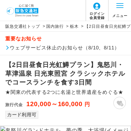
ログイン
メニュー
会員登録
>
>
>
阪急交通社トップ
国内旅行
栃木
【2日目昼食日光虹鱒プ
アイコン
説明
重要なお知らせ
往路出発空港（駅）から復路到着空港
ウェブサービス休止のお知らせ（8/10、8/11）
添乗員同行
（駅）まで同行します。
【2日目昼食日光虹鱒プラン】鬼怒川・
現地添乗員同
現地到着空港（駅）から最終日出発空港
行
（駅）まで添乗員が同行します。
草津温泉 日光東照宮 クラシックホテル
でコースランチを食す3日間
バスガイド乗
バスガイドが乗務し、車内での観光案内
務
★関東の代表する2つに名湯と世界遺産をめぐる★
があります。
120,000～160,000
円
旅行代金
新コース
初登場のコースです。
カード利用可
ユネスコに登録されている文化遺産や自
世界遺産
然遺産を訪ねるコースです。