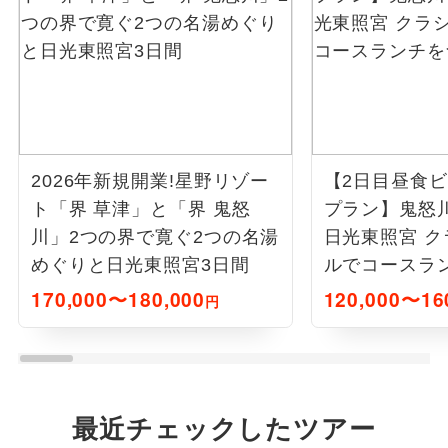
2026年新規開業!星野リゾー
【2日目昼食
ト「界 草津」と「界 鬼怒
プラン】鬼怒
川」2つの界で寛ぐ2つの名湯
日光東照宮 
めぐりと日光東照宮3日間
ルでコースラ
間
170,000〜180,000
120,000〜16
円
最近チェックしたツアー