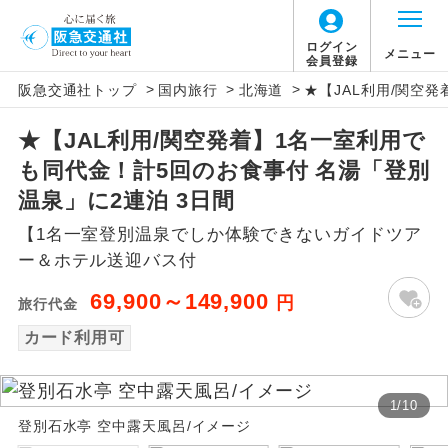
ログイン
メニュー
会員登録
>
>
>
阪急交通社トップ
国内旅行
北海道
★【JAL利用/関空
アイコン
説明
★【JAL利用/関空発着】1名一室利用で
往路出発空港（駅）から復路到着空港
添乗員同行
も同代金！計5回のお食事付 名湯「登別
（駅）まで同行します。
温泉」に2連泊 3日間
現地添乗員同
現地到着空港（駅）から最終日出発空港
【1名一室登別温泉でしか体験できないガイドツア
行
（駅）まで添乗員が同行します。
ー＆ホテル送迎バス付
バスガイド乗
バスガイドが乗務し、車内での観光案内
69,900～149,900
円
旅行代金
務
があります。
カード利用可
新コース
初登場のコースです。
1
/
10
ユネスコに登録されている文化遺産や自
世界遺産
登別石水亭 空中露天風呂/イメージ
然遺産を訪ねるコースです。