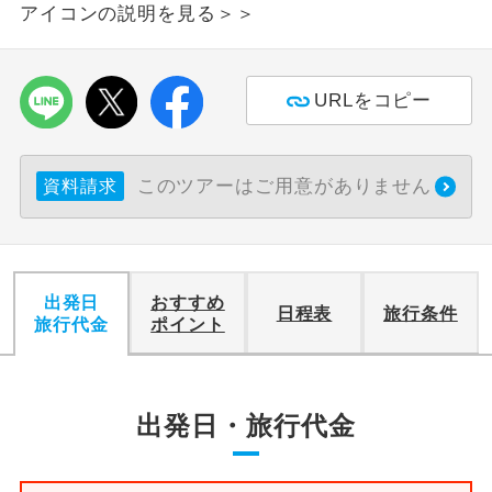
アイコンの説明を見る＞＞
利用航空会社が指定なので、ご出発の計
航空会社指定
画にとても便利です。
URLをコピー
ご紹介するホテルを指定したコースで
ホテル指定
す。
このツアーはご用意がありません
資料請求
おひとり様バ
おひとり様でバス席を2席利⽤できま
ス2席利用
す。
出発日
おすすめ
日程表
旅行条件
旅行代金
ポイント
出発日・旅行代金