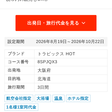
1名様から出発可能な個人型プランで
1名様催行
す。
出発日・旅行代金を見る
2名様から出発可能な個人型プランで
2名様催行
す。
おひとり様参
おひとり様限定でご参加いただけるコー
2026年8月19日～2026年10月22日
設定期間
加限定
スです。
ブランド
トラピックス HOT
1名様1室同代
1名様1室利用でも追加料金がかからない
8SPJQX3
コース番号
金
コースです。
出発地
大阪府
ご夫婦限定でご参加いただけるコースで
ご夫婦限定
目的地
北海道
す。
旅行期間
3日間
女性限定でご参加いただけるコースで
女性限定
す。
航空会社指定
大浴場
温泉
ホテル指定
ご参加にあたり年齢に制限があるコース
1名様1室同代金
年齢制限あり
です。