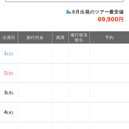
8
月出発のツアー最安値
69,900
円
催行状況
出発日
旅行代金
残席
予約
割引
1
(土)
2
(日)
3
(月)
4
(火)