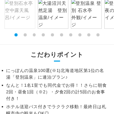
絶景
絶景スポットに立ち寄るコースです。
温泉
温泉地にも宿泊するコースです。
ご宿泊ホテルに露天風呂が付いていま
露天風呂
す。
こだわりポイント
大浴場
ご宿泊ホテルに大浴場が付いています。
全てのお食事が付いていますので、お食
にっぽんの温泉100選(※1)北海道地区第1位の名
全食事付き
事の心配はいりません。（機内食を除
湯「登別温泉」に連泊プラン♪
く）
なんと！1名1室でも同代金でお得！！さらに朝食
お部屋にてゆっくりとお召し上がりいた
お部屋食
2回・昼食1回（※2）・夕食2回の計5回のお食事
だけます。
付き！
トラベルイヤ
周りの音を気にせず、ガイドさんの説明
ホテル送迎バス付きでラクラク移動！最終日は札
ホン
をじっくり聞くことができます。
幌市内の観光もOK◎