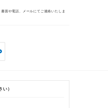
くり聞くこと
、書面や電話、メールにてご連絡いたしま
。
です。
さい）
ても便利で