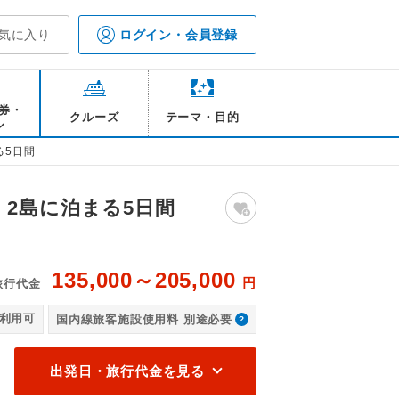
気に入り
ログイン・会員登録
券・
クルーズ
テーマ・目的
ル
る5日間
2島に泊まる5日間
135,000～205,000
円
旅行代金
/イメージ
礼
利用可
国内線旅客施設使用料 別途必要
出発日・旅行代金を見る