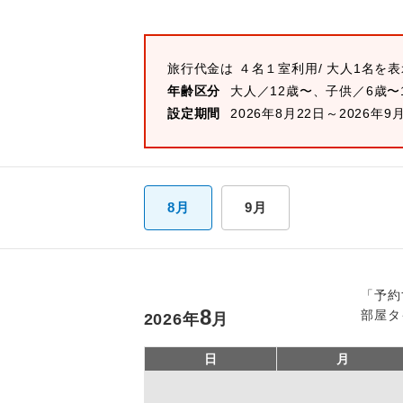
旅行代金は
４名１室
利用/ 大人1名を
年齢区分
大人／12歳〜、子供／6歳〜
設定期間
2026年8月22日～2026年9
8月
9月
「予約
8
部屋タ
2026
年
月
日
月