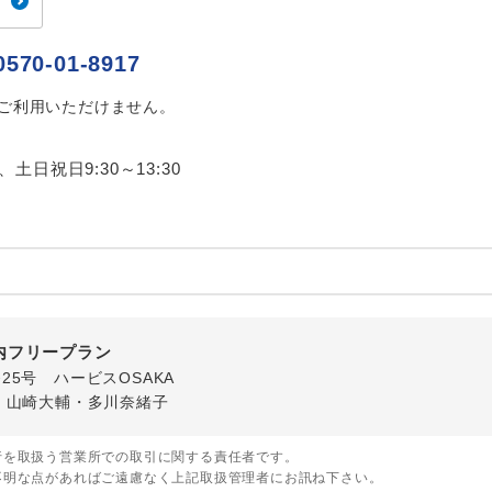
ご紹介するホテルを指定したコースです。
指定
0570-01-8917
おひとり様でバス席を2席利⽤できます。
ス2席利用
はご利用いただけません。
0、土日祝日9:30～13:30
内フリープラン
番25号 ハービスOSAKA
・山崎大輔・多川奈緒子
行を取扱う営業所での取引に関する責任者です。
不明な点があればご遠慮なく上記取扱管理者にお訊ね下さい。