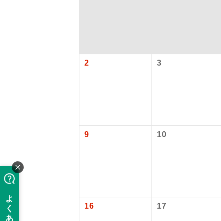
2
3
アイ
9
10
添乗員
現地添乗
【国内旅客
16
17
バスガイ