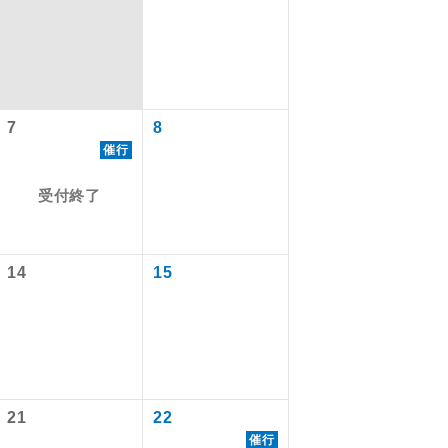
7
8
催行
受付終了
14
15
で同行しま
まで添乗員が
21
22
ます。
催行