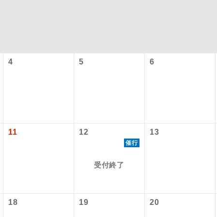
4
5
6
コン
説明
11
12
13
催行
往路出発空港（駅）から復路到着空港（駅）ま
同行
す。
受付終了
現地到着空港（駅）から最終日出発空港（駅）
員同行
同行します。
施設使用料について】
18
19
20
バスガイドが乗務し、車内での観光案内があり
ド乗務