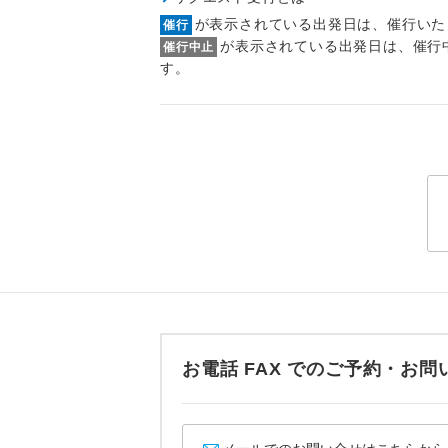
トラベル
が表示されている出発日は、催行いた
催行
が表示されている出発日は、催行
催行中止
す。
1名様
2名様
おひとり様
1名様1
ご夫婦
女性
年齢制
お電話 FAX でのご予約・
航空会