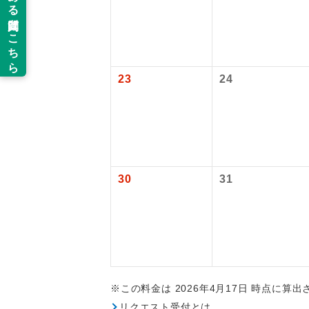
旅行代金に国
新コ
関空(第1ﾀｰﾐﾅ
新千歳往復：大
世界
23
24
絶
温
露天
30
31
大浴
全食事
お部
※この料金は 2026年4月17日 時点に算
リクエスト受付とは