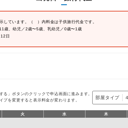
表示しています。
（ ）内料金は子供旅行代金です。
11歳、幼児／2歳〜5歳、乳幼児／0歳〜1歳
月12日
する」ボタンのクリックで申込画面に進みます。
部屋タイプ
イプを変更すると表示料金が変わります。
火
水
木