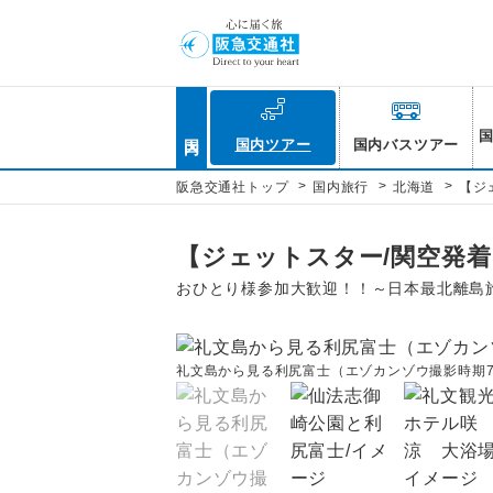
国内
国内ツアー
国内バスツアー
>
>
>
阪急交通社トップ
国内旅行
北海道
【ジ
【ジェットスター/関空発
おひとり様参加大歓迎！！～日本最北離島
礼文島から見る利尻富士（エゾカンゾウ撮影時期7