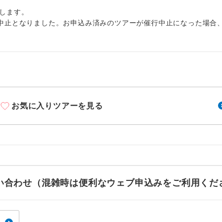
周りの音を気にせず、ガイドさんの説明をじっ
イヤホン
ができます。
します。
中止となりました。お申込み済みのツアーが催行中止になった場合
1名様から出発可能な個人型プランです。
催行
2名様から出発可能な個人型プランです。
催行
おひとり様限定でご参加いただけるコースです
参加限定
1名様1室利用でも追加料金がかからないコース
室同代金
お気に入りツアーを見る
ご夫婦限定でご参加いただけるコースです。
限定
女性限定でご参加いただけるコースです。
限定
ご参加にあたり年齢に制限があるコースです。
限あり
お問い合わせ（混雑時は便利なウェブ申込みをご利用くだ
利用航空会社が指定なので、ご出発の計画にと
社指定
す。