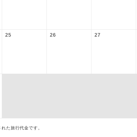
内旅客施設使用料は含まれておりません。別途お支払いが必要と
初登場のコースです。
ース
ﾙ)往復：大人1,120円、子供560円
人740円、子供360円
ユネスコに登録されている文化遺産や自然遺産
遺産
スです。
25
26
27
絶景スポットに立ち寄るコースです。
景
温泉地にも宿泊するコースです。
泉
ご宿泊ホテルに露天風呂が付いています。
風呂
ご宿泊ホテルに大浴場が付いています。
場
全てのお食事が付いていますので、お食事の心
付き
ん。（機内食を除く）
お部屋にてゆっくりとお召し上がりいただけま
屋食
出された旅行代金です。