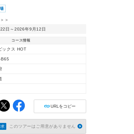
場
＞＞
月22日～2026年9月12日
コース情報
ピックス HOT
GB65
府
道
間
URLをコピー
このツアーはご用意がありません
請求