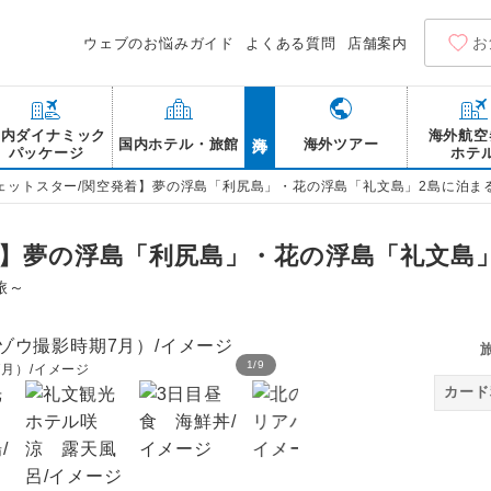
お
ウェブのお悩みガイド
よくある質問
店舗案内
海外
国内ダイナミック
海外航空
国内ホテル・旅館
海外ツアー
パッケージ
ホテ
ェットスター/関空発着】夢の浮島「利尻島」・花の浮島「礼文島」2島に泊ま
着】夢の浮島「利尻島」・花の浮島「礼文島」
旅～
1
/
9
月）/イメージ
仙法志御崎公園と利尻富士
カード