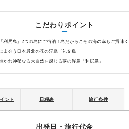
こだわりポイント
「利尻島」2つの島にご宿泊！島だからこその海の幸もご賞味
に出会う日本最北の花の浮島「礼文島」
抱かれ神秘なる大自然を感じる夢の浮島「利尻島」
イント
日程表
旅行条件
出発日・旅行代金