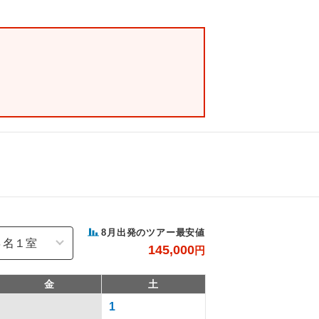
8
月出発のツアー最安値
145,000
円
金
土
1