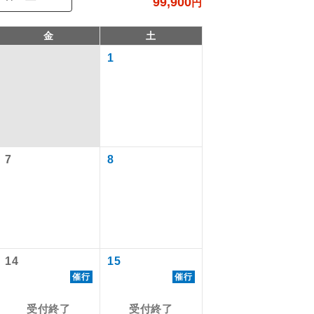
99,900
円
金
土
1
7
8
で同行しま
まで添乗員が
14
15
催行
催行
ます。
受付終了
受付終了