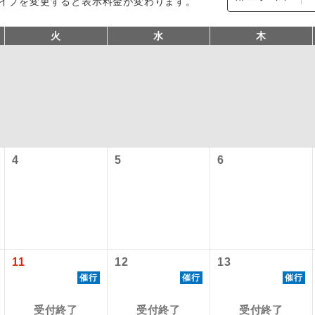
イプを変更すると表示料金が変わります。
火
水
木
4
5
6
コン
説明
往路出発空港（駅）から復路到着空港（駅）ま
同行
す。
現地到着空港（駅）から最終日出発空港（駅）
11
12
13
員同行
同行します。
催行
催行
催行
施設使用料について】
バスガイドが乗務し、車内での観光案内があり
ド乗務
受付終了
受付終了
受付終了