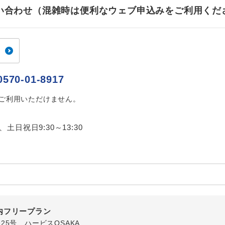
ご紹介するホテルを指定したコースです。
指定
お問い合わせ（混雑時は便利なウェブ申込みをご利用くだ
おひとり様でバス席を2席利⽤できます。
ス2席利用
0570-01-8917
はご利用いただけません。
0、土日祝日9:30～13:30
内フリープラン
番25号 ハービスOSAKA