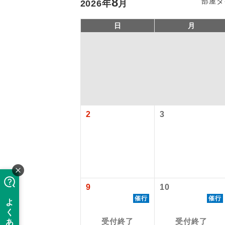
8
部屋タ
2026
年
月
日
月
2
3
アイ
添乗員
9
10
現地添乗
催行
催行
【国内旅客
バスガイ
受付終了
受付終了