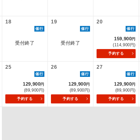
内旅客施設使用料は含まれておりません。別途お支払いが必要と
初登場のコースです。
ース
人740円、子供360円
600円、子供300円
18
19
20
ユネスコに登録されている文化遺産や自然遺産
催行
催行
催行
遺産
スです。
159,900
円
受付終了
受付終了
(114,900円)
絶景スポットに立ち寄るコースです。
景
予約する
温泉地にも宿泊するコースです。
泉
25
26
27
催行
催行
催行
ご宿泊ホテルに露天風呂が付いています。
風呂
129,900
129,900
129,900
円
円
円
ご宿泊ホテルに大浴場が付いています。
場
(89,900円)
(89,900円)
(89,900円)
予約する
予約する
予約する
全てのお食事が付いていますので、お食事の心
付き
ん。（機内食を除く）
お部屋にてゆっくりとお召し上がりいただけま
屋食