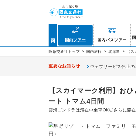
国内
国内ツアー
国内バスツアー
>
>
>
阪急交通社トップ
国内旅行
北海道
【ス
重要なお知らせ
ウェブサービス休止のお知
【スカイマーク利用】おひと
ート トマム4日間
雲海ゴンドラは滞在中乗車OK◎さらに滞