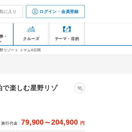
気に入り
ログイン・会員登録
券・
クルーズ
テーマ・目的
ル
野リゾート トマム4日間
連泊で楽しむ星野リゾ
79,900～204,900
円
旅行代金
験 （予約不要/1名3,600円（5歳以上））
雲海