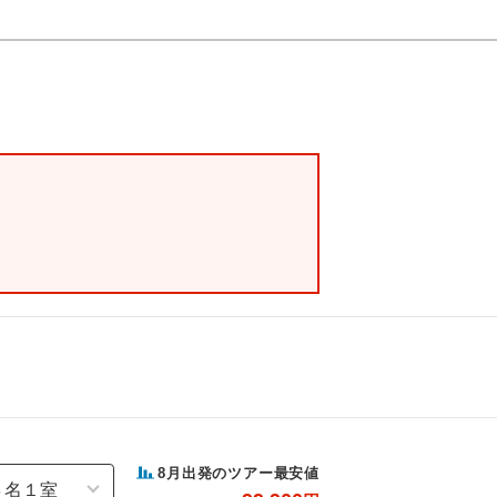
8
月出発のツアー最安値