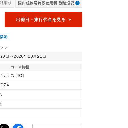
利用可
国内線旅客施設使用料 別途必要
出発日・旅行代金を見る
指定
＞＞
月20日～2026年10月21日
コース情報
ピックス HOT
BQZ4
県
道
間