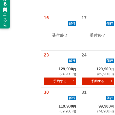
旅行代金に国
新コ
新千歳往復：大
神戸往復：大人
16
17
催行
催行
世界
受付終了
受付終了
絶
温
23
24
催行
催行
露天
129,900
129,900
円
円
大浴
(94,900円)
(89,900円)
予約する
予約する
全食事
30
31
催行
催行
お部
119,900
99,900
円
円
(89,900円)
(74,900円)