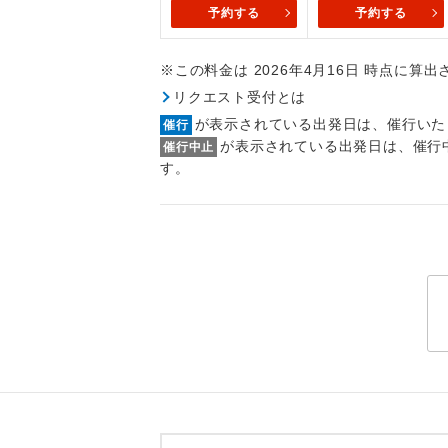
トラベル
予約する
予約する
※この料金は 2026年4月16日 時点に算
1名様
リクエスト受付とは
2名様
が表示されている出発日は、催行いた
催行
が表示されている出発日は、催行
催行中止
おひとり様
す。
1名様1
ご夫婦
女性
年齢制
航空会