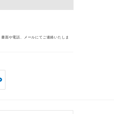
くり聞くこと
、書面や電話、メールにてご連絡いたしま
。
です。
ても便利で