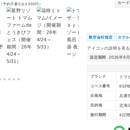
カード
約不要/1台3,500円）
航空会社指定
ホテル
アイコンの説明を見る
2026年8
設定期間
ブランド
トラ
コース番号
8SP
出発地
兵庫
目的地
北海
旅行期間
4日