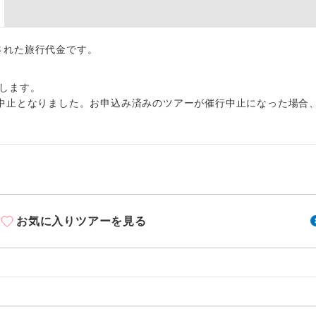
周りの音を気にせず、ガイドさんの説明をじっ
イヤホン
ができます。
1名様から出発可能な個人型プランです。
出された旅行代金です。
催行
2名様から出発可能な個人型プランです。
催行
します。
中止となりました。お申込み済みのツアーが催行中止になった場合
おひとり様限定でご参加いただけるコースです
参加限定
1名様1室利用でも追加料金がかからないコース
室同代金
ご夫婦限定でご参加いただけるコースです。
限定
女性限定でご参加いただけるコースです。
限定
お気に入りツアーを見る
ご参加にあたり年齢に制限があるコースです。
限あり
利用航空会社が指定なので、ご出発の計画にと
社指定
す。