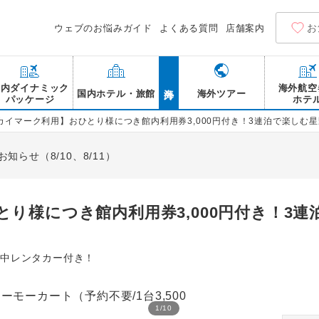
お
ウェブのお悩みガイド
よくある質問
店舗案内
海外
国内ダイナミック
海外航空
国内ホテル・旅館
海外ツアー
パッケージ
ホテ
カイマーク利用】おひとり様につき館内利用券3,000円付き！3連泊で楽しむ星
らせ（8/10、8/11）
り様につき館内利用券3,000円付き！3
在中レンタカー付き！
1
/
10
星野リゾート トマム 乗馬体