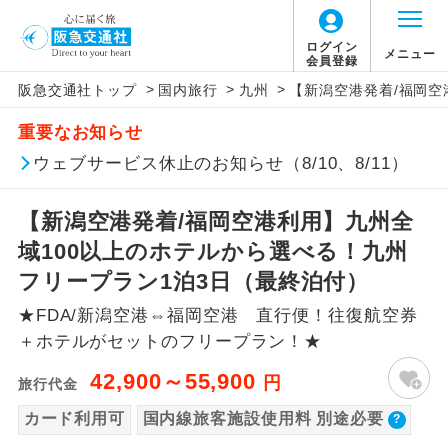
【国内旅客施設使用料について】
ログイン
メニュー
会員登録
>
>
>
阪急交通社トップ
国内旅行
九州
【新潟空港発着/福岡空
旅行代金に国内旅客施設使用料は含まれてお
アイコン
説明
重要なお知らせ
りません。別途お支払いが必要となります。
往路出発空港（駅）から復路到着空港
ウェブサービス休止のお知らせ（8/10、8/11）
添乗員同行
福岡往復：大人220円、子供100円
（駅）まで同行します。
【新潟空港発着/福岡空港利用】九州全
現地添乗員同
現地到着空港（駅）から最終日出発空港
行
（駅）まで添乗員が同行します。
域100以上のホテルから選べる！九州
フリープラン1泊3日（最終泊付）
バスガイド乗
バスガイドが乗務し、車内での観光案内
務
★FDA/新潟空港⇔福岡空港 直行便！往復航空券
があります。
＋ホテルがセットのフリープラン！★
新コース
初登場のコースです。
42,900～55,900
円
旅行代金
ユネスコに登録されている文化遺産や自
カード利用可
国内線旅客施設使用料 別途必要
世界遺産
然遺産を訪ねるコースです。