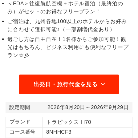
＜FDA＞往復航航空機＋ホテル宿泊（最終泊の
1名様から出発可能な個人型プランで
み）がセットのお得なフリープラン！
1名様催行
す。
ご宿泊は、九州各地100以上のホテルからお好み
に合わせて選択可能♪（一部割増代金あり）
2名様から出発可能な個人型プランで
2名様催行
す。
過ごし方は自由自在！1名様からご参加可能！観
光はもちろん、ビジネス利用にも便利なフリープ
おひとり様参
おひとり様限定でご参加いただけるコー
加限定
ラン☆彡
スです。
1名様1室同代
1名様1室利用でも追加料金がかからない
金
コースです。
出発日・旅行代金を見る
ご夫婦限定でご参加いただけるコースで
ご夫婦限定
す。
2026年8月20日～2026年9月29日
設定期間
女性限定でご参加いただけるコースで
女性限定
す。
ブランド
トラピックス H70
ご参加にあたり年齢に制限があるコース
8NHHCF3
コース番号
年齢制限あり
です。