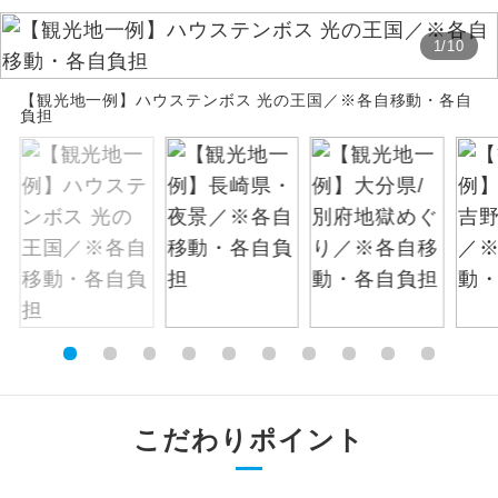
絶景
絶景スポットに立ち寄るコースです。
1
/
10
【観光地一例】ハウステンボス 光の王国／※各自移動・各自
温泉
温泉地にも宿泊するコースです。
負担
ご宿泊ホテルに露天風呂が付いていま
露天風呂
す。
大浴場
ご宿泊ホテルに大浴場が付いています。
全てのお食事が付いていますので、お食
全食事付き
事の心配はいりません。（機内食を除
く）
お部屋にてゆっくりとお召し上がりいた
お部屋食
だけます。
こだわりポイント
トラベルイヤ
周りの音を気にせず、ガイドさんの説明
ホン
をじっくり聞くことができます。