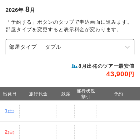
8
2026
年
月
「予約する」ボタンのタップで申込画面に進みます。
部屋タイプを変更すると表示料金が変わります。
部屋タイプ
8
月出発のツアー最安値
43,900
円
催行状況
出発日
旅行代金
残席
予約
割引
1
(土)
2
(日)