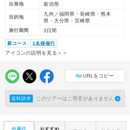
出発地
新潟県
利用航空会社が指定なので、ご出発の計
九州／福岡県・長崎県・熊本
航空会社指定
目的地
画にとても便利です。
県・大分県・宮崎県
旅行期間
3日間
ご紹介するホテルを指定したコースで
ホテル指定
す。
新コース
1名様催行
おひとり様バ
おひとり様でバス席を2席利⽤できま
アイコンの説明を見る＞＞
ス2席利用
す。
URLをコピー
このツアーはご用意がありません
資料請求
出発日
おすすめ