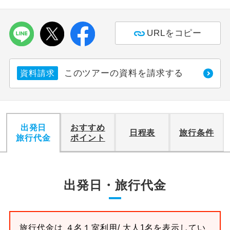
利用航空会社が指定なので、ご出発の計
航空会社指定
URLをコピー
画にとても便利です。
ご紹介するホテルを指定したコースで
ホテル指定
す。
このツアーの資料を請求する
資料請求
おひとり様バ
おひとり様でバス席を2席利⽤できま
ス2席利用
す。
出発日
おすすめ
日程表
旅行条件
旅行代金
ポイント
出発日・旅行代金
旅行代金は
４名１室
利用/ 大人1名を表示してい