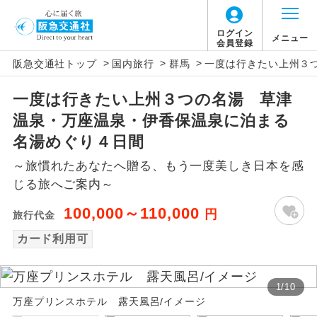
ログイン
メニュー
会員登録
>
>
>
阪急交通社トップ
国内旅行
群馬
一度は行きたい上州３
アイコン
説明
一度は行きたい上州３つの名湯 草津
往路出発空港（駅）から復路到着空港
添乗員同行
温泉・万座温泉・伊香保温泉に泊まる
（駅）まで同行します。
名湯めぐり４日間
現地添乗員同
現地到着空港（駅）から最終日出発空港
～旅慣れたあなたへ贈る、もう一度美しき日本を感
行
（駅）まで添乗員が同行します。
じる旅へご案内～
バスガイド乗
バスガイドが乗務し、車内での観光案内
100,000～110,000
円
旅行代金
務
があります。
カード利用可
新コース
初登場のコースです。
1
/
10
ユネスコに登録されている文化遺産や自
世界遺産
万座プリンスホテル 露天風呂/イメージ
然遺産を訪ねるコースです。