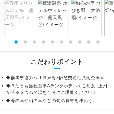
絶景
絶景スポットに立ち寄るコースです。
温泉
温泉地にも宿泊するコースです。
ご宿泊ホテルに露天風呂が付いていま
露天風呂
す。
大浴場
ご宿泊ホテルに大浴場が付いています。
こだわりポイント
全てのお食事が付いていますので、お食
全食事付き
事の心配はいりません。（機内食を除
◆群馬県協力≪ＪＲ東海×阪急交通社共同企画≫
く）
◆３泊とも当社基準Aランクホテルをご用意♪上州
お部屋にてゆっくりとお召し上がりいた
お部屋食
が誇る３つの名湯を存分にご堪能ください！
だけます。
◆海の幸や山の幸などの旬の食材を味わう♪
トラベルイヤ
周りの音を気にせず、ガイドさんの説明
ホン
をじっくり聞くことができます。