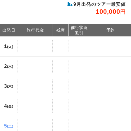
9
月出発のツアー最安値
100,000
円
催行状況
出発日
旅行代金
残席
予約
割引
1
(火)
2
(水)
3
(木)
4
(金)
5
(土)