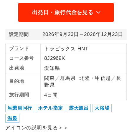
1名様から出発可能な個人型プランで
1名様催行
出発日・旅行代金を見る
す。
2名様から出発可能な個人型プランで
2名様催行
2026年9月23日～2026年12月23日
設定期間
す。
おひとり様参
おひとり様限定でご参加いただけるコー
ブランド
トラピックス HNT
加限定
スです。
8J2969K
コース番号
出発地
愛知県
1名様1室同代
1名様1室利用でも追加料金がかからない
金
コースです。
関東／群馬県 北陸・甲信越／長
目的地
野県
ご夫婦限定でご参加いただけるコースで
ご夫婦限定
旅行期間
4日間
す。
女性限定でご参加いただけるコースで
添乗員同行
ホテル指定
露天風呂
大浴場
女性限定
す。
温泉
ご参加にあたり年齢に制限があるコース
アイコンの説明を見る＞＞
年齢制限あり
です。