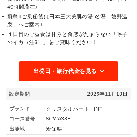
40時間滞在♪
1名様から出発可能な個人型プランで
1名様催行
飛鳥IIご乗船後は日本三大美肌の湯 名湯「嬉野温
す。
泉」へご案内♪
2名様から出発可能な個人型プランで
2名様催行
４日目のご昼食は甘みと食感がたまらない「呼子
す。
のイカ（注3）」をご賞味ください！
おひとり様参
おひとり様限定でご参加いただけるコー
加限定
スです。
出発日・旅行代金を見る
1名様1室同代
1名様1室利用でも追加料金がかからない
金
コースです。
ご夫婦限定でご参加いただけるコースで
2026年11月13日
設定期間
ご夫婦限定
す。
ブランド
クリスタルハート HNT
女性限定でご参加いただけるコースで
女性限定
す。
8CWA38E
コース番号
出発地
愛知県
ご参加にあたり年齢に制限があるコース
年齢制限あり
です。