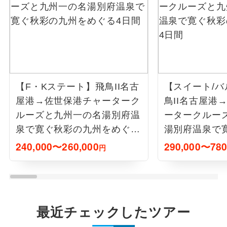
【F・Kステート】飛鳥II名古
【スイート/
屋港→佐世保港チャーターク
鳥II名古屋港
ルーズと九州一の名湯別府温
ータークルー
泉で寛ぐ秋彩の九州をめぐる
湯別府温泉で
4日間
をめぐる4日間
240,000〜260,000
290,000〜780
円
最近チェックしたツアー