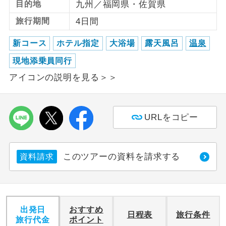
目的地
九州／福岡県・佐賀県
旅行期間
4日間
利用航空会社が指定なので、ご出発の計
航空会社指定
画にとても便利です。
新コース
ホテル指定
大浴場
露天風呂
温泉
ご紹介するホテルを指定したコースで
ホテル指定
現地添乗員同行
す。
アイコンの説明を見る＞＞
おひとり様バ
おひとり様でバス席を2席利⽤できま
ス2席利用
す。
URLをコピー
このツアーの資料を請求する
資料請求
出発日
おすすめ
日程表
旅行条件
旅行代金
ポイント