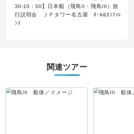
30-10：50】日本船（飛鳥II・飛鳥III）旅
行説明会 ＪＰタワー名古屋 ﾎｰﾙ&ｶﾝﾌｧﾚ
ﾝｽ
関連ツアー