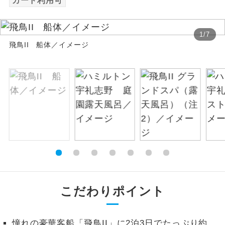
カード利用可
絶景
絶景スポットに立ち寄るコースです。
1
/
7
飛鳥II 船体／イメージ
温泉
温泉地にも宿泊するコースです。
ご宿泊ホテルに露天風呂が付いていま
露天風呂
す。
大浴場
ご宿泊ホテルに大浴場が付いています。
全てのお食事が付いていますので、お食
全食事付き
事の心配はいりません。（機内食を除
く）
お部屋にてゆっくりとお召し上がりいた
お部屋食
だけます。
こだわりポイント
トラベルイヤ
周りの音を気にせず、ガイドさんの説明
ホン
をじっくり聞くことができます。
憧れの豪華客船「飛鳥II」に2泊3日でたっぷり約