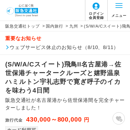
ログイン
メニュー
会員登録
>
>
>
阪急交通社トップ
国内旅行
九州
(S/W/A/Cスイー
アイコン
説明
重要なお知らせ
往路出発空港（駅）から復路到着空港
ウェブサービス休止のお知らせ（8/10、8/11）
添乗員同行
（駅）まで同行します。
(S/W/A/Cスイート)飛鳥II名古屋港→佐
現地添乗員同
現地到着空港（駅）から最終日出発空港
行
（駅）まで添乗員が同行します。
世保港チャータークルーズと嬉野温泉
ハミルトン宇礼志野で寛ぎ呼子のイカ
バスガイド乗
バスガイドが乗務し、車内での観光案内
を味わう4日間
務
があります。
阪急交通社が名古屋港から佐世保港間を完全チャー
新コース
初登場のコースです。
ターしました！
430,000～800,000
円
旅行代金
ユネスコに登録されている文化遺産や自
世界遺産
然遺産を訪ねるコースです。