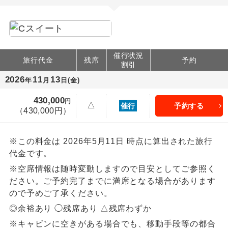
催行状況
旅行代金
残席
予約
割引
2026
11
13
年
月
日(金)
430,000
円
△
催行
予約する
（430,000
円
）
※この料金は 2026年5月11日 時点に算出された旅行
代金です。
※空席情報は随時変動しますので目安としてご参照く
ださい。ご予約完了までに満席となる場合があります
ので予めご了承ください。
◎余裕あり ◯残席あり △残席わずか
※キャビンに空きがある場合でも、移動手段等の都合