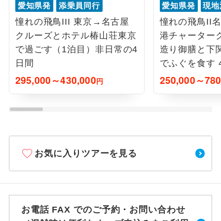
愛知県発
添乗員同行
愛知県発
現地
憧れの飛鳥III 東京→名古屋
憧れの飛鳥II
クルーズとホテル椿山荘東京
港チャーター
で過ごす（1泊目）非日常の4
造り御膳と下
日間
でふぐを食す 
295,000～430,000
250,000～780
円
お気に入りツアーを見る
お電話 FAX でのご予約・お問い合わせ