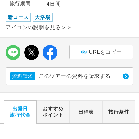
旅行期間
4日間
利用航空会社が指定なので、ご出発の計
航空会社指定
新コース
大浴場
画にとても便利です。
アイコンの説明を見る＞＞
ご紹介するホテルを指定したコースで
ホテル指定
す。
URLをコピー
おひとり様バ
おひとり様でバス席を2席利⽤できま
ス2席利用
す。
このツアーの資料を請求する
資料請求
出発日
おすすめ
日程表
旅行条件
旅行代金
ポイント