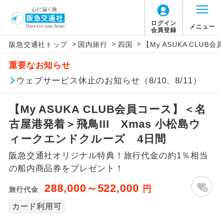
ログイン
メニュー
会員登録
>
>
>
阪急交通社トップ
国内旅行
四国
【My ASUKA CL
アイコン
説明
重要なお知らせ
往路出発空港（駅）から復路到着空港
ウェブサービス休止のお知らせ（8/10、8/11）
添乗員同行
（駅）まで同行します。
【My ASUKA CLUB会員コース】＜名
現地添乗員同
現地到着空港（駅）から最終日出発空港
行
（駅）まで添乗員が同行します。
古屋港発着＞飛鳥III Xmas 小松島ウ
ィークエンドクルーズ 4日間
バスガイド乗
バスガイドが乗務し、車内での観光案内
務
阪急交通社オリジナル特典！旅行代金の約1％相当
があります。
の船内商品券をプレゼント！
新コース
初登場のコースです。
288,000～522,000
円
旅行代金
ユネスコに登録されている文化遺産や自
カード利用可
世界遺産
然遺産を訪ねるコースです。