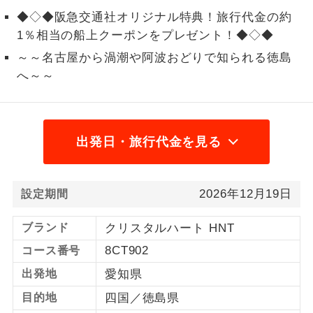
◆◇◆阪急交通社オリジナル特典！旅行代金の約
1名様から出発可能な個人型プランで
1名様催行
1％相当の船上クーポンをプレゼント！◆◇◆
す。
～～名古屋から渦潮や阿波おどりで知られる徳島
2名様から出発可能な個人型プランで
2名様催行
へ～～
す。
おひとり様参
おひとり様限定でご参加いただけるコー
加限定
スです。
出発日・旅行代金を見る
1名様1室同代
1名様1室利用でも追加料金がかからない
金
コースです。
2026年12月19日
設定期間
ご夫婦限定でご参加いただけるコースで
ご夫婦限定
す。
ブランド
クリスタルハート HNT
8CT902
コース番号
女性限定でご参加いただけるコースで
女性限定
す。
出発地
愛知県
目的地
四国／徳島県
ご参加にあたり年齢に制限があるコース
年齢制限あり
です。