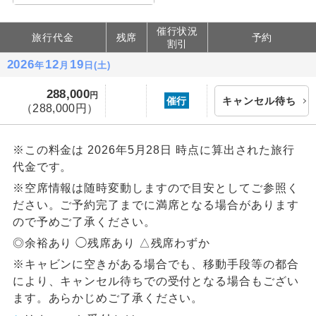
催行状況
旅行代金
残席
予約
割引
2026
12
19
年
月
日(土)
288,000
円
催行
キャンセル待ち
（288,000
円
）
※この料金は 2026年5月28日 時点に算出された旅行
代金です。
※空席情報は随時変動しますので目安としてご参照く
ださい。ご予約完了までに満席となる場合があります
ので予めご了承ください。
◎余裕あり ◯残席あり △残席わずか
※キャビンに空きがある場合でも、移動手段等の都合
により、キャンセル待ちでの受付となる場合もござい
ます。あらかじめご了承ください。