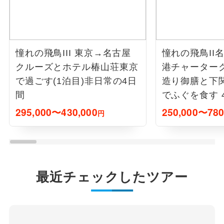
憧れの飛鳥III 東京→名古屋
憧れの飛鳥II
クルーズとホテル椿山荘東京
港チャーター
で過ごす(1泊目)非日常の4日
造り御膳と下
間
でふぐを食す 
295,000〜430,000
250,000〜780
円
最近チェックしたツアー