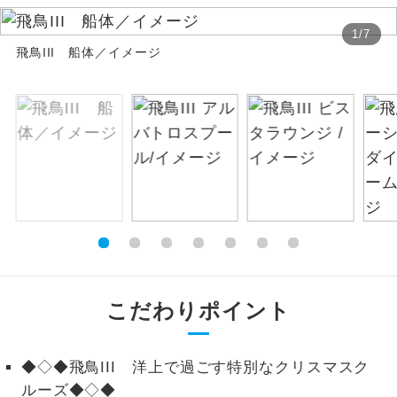
絶景
1
/
7
絶景スポットに立ち寄るコースです。
飛鳥III 船体／イメージ
温泉
温泉地にも宿泊するコースです。
ご宿泊ホテルに露天風呂が付いていま
露天風呂
す。
大浴場
ご宿泊ホテルに大浴場が付いています。
全てのお食事が付いていますので、お食
全食事付き
事の心配はいりません。（機内食を除
く）
こだわりポイント
お部屋にてゆっくりとお召し上がりいた
お部屋食
だけます。
トラベルイヤ
◆◇◆飛鳥III 洋上で過ごす特別なクリスマスク
周りの音を気にせず、ガイドさんの説明
ホン
をじっくり聞くことができます。
ルーズ◆◇◆