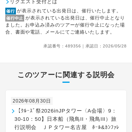
リクエスト受付とは
が表示されている出発日は、催行いたします。
催行
が表示されている出発日は、催行中止となり
催行中止
ました。お申込み済みのツアーが催行中止になった場
合、書面や電話、メールにてご連絡いたします。
承認番号：489356｜承認日：2026/05/28
このツアーに関連する説明会
2026年08月30日
【ｸﾙｰｽﾞ祭2026inJPタワー〈A会場〉9：
30-10：50】日本船（飛鳥II・飛鳥III）旅
行説明会 ＪＰタワー名古屋 ﾎｰﾙ&ｶﾝﾌｧﾚ