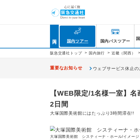
国内
国内ツアー
国内バスツアー
>
>
阪急交通社トップ
国内旅行
近畿（関西）
重要なお知らせ
ウェブサービス休止のお知
【WEB限定/1名様一室
2日間
大塚国際美術館にはたっぷり3時間滞在!!
大塚国際美術館 システィーナ・ホール/イメージ