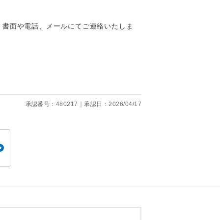
くり聞くこと
、書面や電話、メールにてご連絡いたしま
。
です。
承認番号：480217｜承認日：2026/04/17
ても便利で