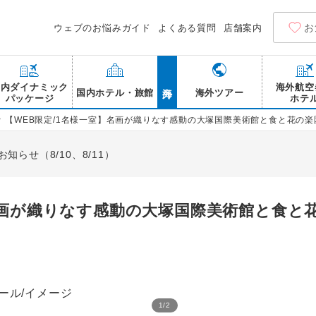
お
ウェブのお悩みガイド
よくある質問
店舗案内
海外
国内ダイナミック
海外航空
国内ホテル・旅館
海外ツアー
パッケージ
ホテ
>
【WEB限定/1名様一室】名画が織りなす感動の大塚国際美術館と食と花の楽
らせ（8/10、8/11）
】名画が織りなす感動の大塚国際美術館と食
1
/
2
鳴門公園から望む鳴門大橋