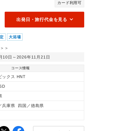
カード利用可
出発日・旅行代金を見る
定
大浴場
＞＞
0月10日～2026年11月21日
コース情報
ピックス HNT
6D
県
／兵庫県 四国／徳島県
間