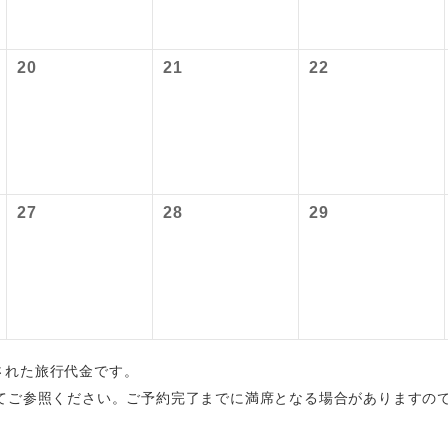
初登場のコースです。
ース
20
21
22
ユネスコに登録されている文化遺産や自然遺産
遺産
スです。
絶景スポットに立ち寄るコースです。
景
温泉地にも宿泊するコースです。
泉
27
28
29
ご宿泊ホテルに露天風呂が付いています。
風呂
ご宿泊ホテルに大浴場が付いています。
場
全てのお食事が付いていますので、お食事の心
付き
ん。（機内食を除く）
出された旅行代金です。
てご参照ください。ご予約完了までに満席となる場合がありますの
お部屋にてゆっくりとお召し上がりいただけま
屋食