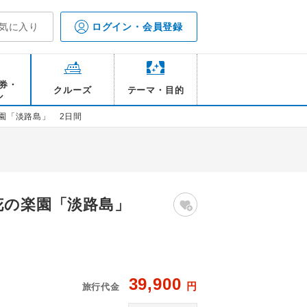
気に入り
ログイン・会員登録
券・
クルーズ
テーマ・目的
ル
園「淡路島」 2日間
と花の楽園「淡路島」
39,900
円
旅行代金
/イメージ