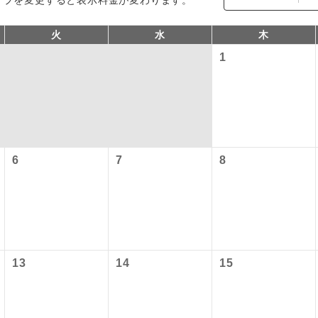
火
水
木
1
6
7
8
コン
説明
往路出発空港（駅）から復路到着空港（駅）ま
同行
す。
現地到着空港（駅）から最終日出発空港（駅）
13
14
15
員同行
同行します。
バスガイドが乗務し、車内での観光案内があり
ド乗務