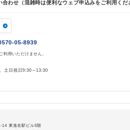
お問い合わせ（混雑時は便利なウェブ申込みをご利用くだ
ご紹介するホテルを指定したコースです。
指定
おひとり様でバス席を2席利⽤できます。
ス2席利用
0570-05-8939
はご利用いただけません。
0、土日祝日9:30～13:30
内
5-14 東進名駅ビル5階