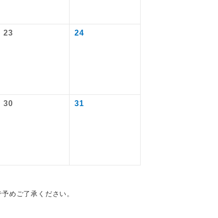
23
24
を訪ねるコー
30
31
配はいりませ
で予めご了承ください。
す。