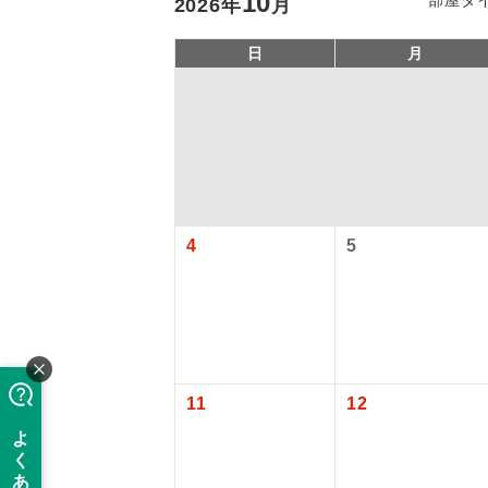
10
2026
年
月
日
月
4
5
アイ
添乗員
11
12
現地添乗
バスガイ