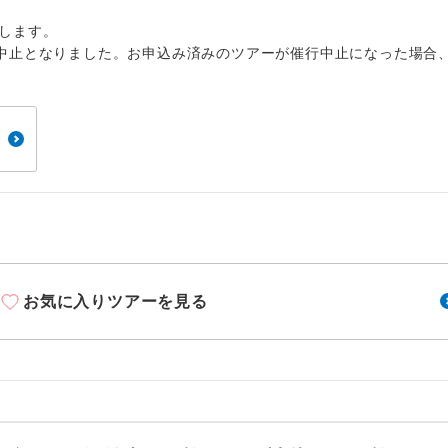
周りの音を気にせず、ガイドさんの説明をじっ
イヤホン
ができます。
します。
中止となりました。お申込み済みのツアーが催行中止になった場合
1名様から出発可能な個人型プランです。
催行
2名様から出発可能な個人型プランです。
催行
おひとり様限定でご参加いただけるコースです
参加限定
1名様1室利用でも追加料金がかからないコース
室同代金
ご夫婦限定でご参加いただけるコースです。
限定
女性限定でご参加いただけるコースです。
限定
お気に入りツアーを見る
ご参加にあたり年齢に制限があるコースです。
限あり
利用航空会社が指定なので、ご出発の計画にと
社指定
す。