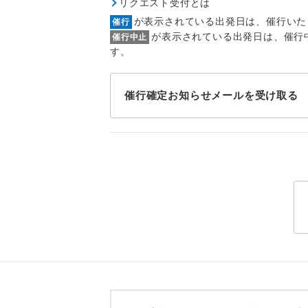
リクエスト受付とは
トラベル
が表示されている出発日は、催行いた
催行
が表示されている出発日は、催行
催行中止
1名様
す。
2名様
催行確定お知らせメールを受け取る
おひとり様
1名様1
ご夫婦
女性
年齢制
航空会