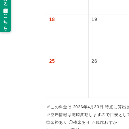
新コ
18
19
世界
絶
温
25
26
露天
大浴
全食事
※この料金は 2026年4月30日 時点に算
※空席情報は随時変動しますので目安とし
お部
◎余裕あり ◯残席あり △残席わずか