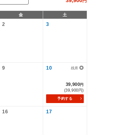
39,900
円
金
土
2
3
9
10
◎
残席
39,900
円
で同行しま
(39,900円)
予約する
まで添乗員が
16
17
ます。