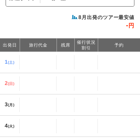
8
月出発のツアー最安値
-
円
催行状況
出発日
旅行代金
残席
予約
割引
1
(土)
2
(日)
3
(月)
4
(火)