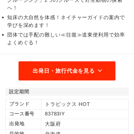
クルージング」2つのクルーズで野生動物の探索
へ！
1名様から出発可能な個人型プランで
1名様催行
す。
知床の大自然を体感！ネイチャーガイドの案内で
学びを深めます！
2名様から出発可能な個人型プランで
2名様催行
団体では手配の難しい≪往復≫道東便利用で効率
す。
よくめぐる！
おひとり様参
おひとり様限定でご参加いただけるコー
加限定
スです。
1名様1室同代
1名様1室利用でも追加料金がかからない
出発日・旅行代金を見る
金
コースです。
ご夫婦限定でご参加いただけるコースで
設定期間
ご夫婦限定
す。
ブランド
トラピックス HOT
女性限定でご参加いただけるコースで
女性限定
83783IY
コース番号
す。
出発地
大阪府
ご参加にあたり年齢に制限があるコース
年齢制限あり
目的地
です。