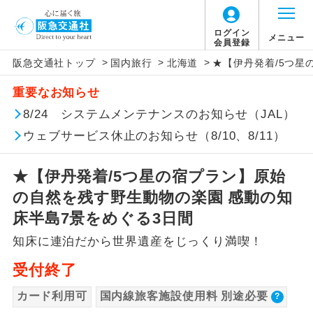
【国内旅客施設使用料について】
ログイン
メニュー
会員登録
>
>
>
阪急交通社トップ
国内旅行
北海道
★【伊丹発着/5つ星
旅行代金に国内旅客施設使用料は含まれてお
アイコン
説明
重要なお知らせ
りません。別途お支払いが必要となります。
往路出発空港（駅）から復路到着空港
8/24 システムメンテナンスのお知らせ（JAL）
添乗員同行
羽田空港：大人1,800円、子供1,800円
（駅）まで同行します。
2026/10/6〜2027/6/4 羽田空港：大人2,320
ウェブサービス休止のお知らせ（8/10、8/11）
円、子供2,320円
現地添乗員同
現地到着空港（駅）から最終日出発空港
行
（駅）まで添乗員が同行します。
2027/6/5〜 羽田空港：大人2,360円、子供
★【伊丹発着/5つ星の宿プラン】原始
2,360円
の自然を残す野生動物の楽園 感動の知
バスガイド乗
バスガイドが乗務し、車内での観光案内
伊丹空港往復：大人680円、子供680円
床半島7景をめぐる3日間
務
があります。
知床に連泊だから世界遺産をじっくり満喫！
新コース
初登場のコースです。
受付終了
ユネスコに登録されている文化遺産や自
カード利用可
国内線旅客施設使用料 別途必要
世界遺産
然遺産を訪ねるコースです。