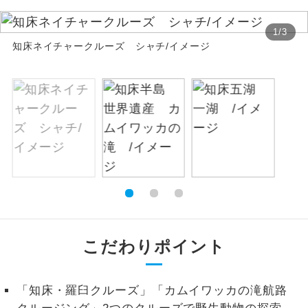
絶景
絶景スポットに立ち寄るコースです。
1
/
3
知床ネイチャークルーズ シャチ/イメージ
温泉
温泉地にも宿泊するコースです。
ご宿泊ホテルに露天風呂が付いていま
露天風呂
す。
大浴場
ご宿泊ホテルに大浴場が付いています。
全てのお食事が付いていますので、お食
全食事付き
事の心配はいりません。（機内食を除
く）
お部屋にてゆっくりとお召し上がりいた
こだわりポイント
お部屋食
だけます。
トラベルイヤ
周りの音を気にせず、ガイドさんの説明
「知床・羅臼クルーズ」「カムイワッカの滝航路
ホン
をじっくり聞くことができます。