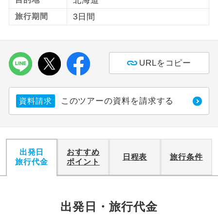
北海道
旅行期間
3日間
利用航空会社が指定なので、ご出発の計
航空会社指定
画にとても便利です。
ご紹介するホテルを指定したコースで
ホテル指定
す。
URLをコピー
おひとり様バ
おひとり様でバス席を2席利⽤できま
ス2席利用
す。
このツアーの資料を請求する
資料請求
出発日
おすすめ
日程表
旅行条件
旅行代金
ポイント
出発日・旅行代金