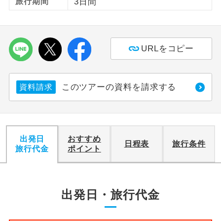
旅行期間
3日間
利用航空会社が指定なので、ご出発の計
航空会社指定
画にとても便利です。
URLをコピー
ご紹介するホテルを指定したコースで
ホテル指定
す。
おひとり様バ
おひとり様でバス席を2席利⽤できま
このツアーの資料を請求する
資料請求
ス2席利用
す。
出発日
おすすめ
日程表
旅行条件
旅行代金
ポイント
出発日・旅行代金