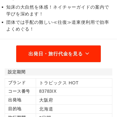
知床の大自然を体感！ネイチャーガイドの案内で
1名様から出発可能な個人型プランで
1名様催行
学びを深めます！
す。
団体では手配の難しい≪往復≫道東便利用で効率
2名様から出発可能な個人型プランで
2名様催行
よくめぐる！
す。
おひとり様参
おひとり様限定でご参加いただけるコー
加限定
スです。
出発日・旅行代金を見る
1名様1室同代
1名様1室利用でも追加料金がかからない
金
コースです。
設定期間
ご夫婦限定でご参加いただけるコースで
ご夫婦限定
ブランド
トラピックス HOT
す。
83783IX
コース番号
女性限定でご参加いただけるコースで
女性限定
出発地
大阪府
す。
目的地
北海道
ご参加にあたり年齢に制限があるコース
年齢制限あり
です。