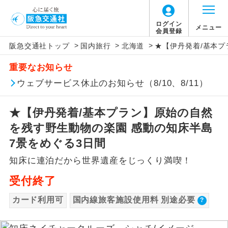
【国内旅客施設使用料について】
ログイン
メニュー
会員登録
>
>
>
阪急交通社トップ
国内旅行
北海道
★【伊丹発着/基本プ
旅行代金に国内旅客施設使用料は含まれてお
アイコン
説明
重要なお知らせ
りません。別途お支払いが必要となります。
往路出発空港（駅）から復路到着空港
ウェブサービス休止のお知らせ（8/10、8/11）
添乗員同行
羽田空港：大人1,800円、子供1,800円
（駅）まで同行します。
2026/10/6〜2027/6/4 羽田空港：大人2,320
★【伊丹発着/基本プラン】原始の自然
円、子供2,320円
現地添乗員同
現地到着空港（駅）から最終日出発空港
行
（駅）まで添乗員が同行します。
を残す野生動物の楽園 感動の知床半島
2027/6/5〜 羽田空港：大人2,360円、子供
2,360円
7景をめぐる3日間
バスガイド乗
バスガイドが乗務し、車内での観光案内
伊丹空港往復：大人680円、子供680円
務
知床に連泊だから世界遺産をじっくり満喫！
があります。
受付終了
新コース
初登場のコースです。
カード利用可
国内線旅客施設使用料 別途必要
ユネスコに登録されている文化遺産や自
世界遺産
然遺産を訪ねるコースです。