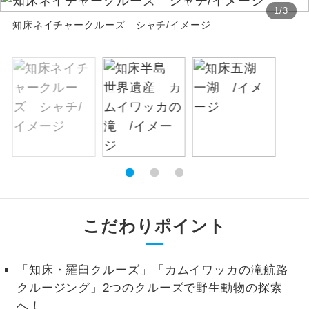
1
/
3
絶景
知床ネイチャークルーズ シャチ/イメージ
絶景スポットに立ち寄るコースです。
温泉
温泉地にも宿泊するコースです。
ご宿泊ホテルに露天風呂が付いていま
露天風呂
す。
大浴場
ご宿泊ホテルに大浴場が付いています。
全てのお食事が付いていますので、お食
全食事付き
事の心配はいりません。（機内食を除
く）
こだわりポイント
お部屋にてゆっくりとお召し上がりいた
お部屋食
だけます。
「知床・羅臼クルーズ」「カムイワッカの滝航路
トラベルイヤ
周りの音を気にせず、ガイドさんの説明
クルージング」2つのクルーズで野生動物の探索
ホン
をじっくり聞くことができます。
へ！