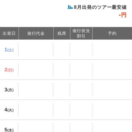
8
月出発のツアー最安値
-
円
催行状況
出発日
旅行代金
残席
予約
割引
1
(土)
2
(日)
3
(月)
4
(火)
5
(水)