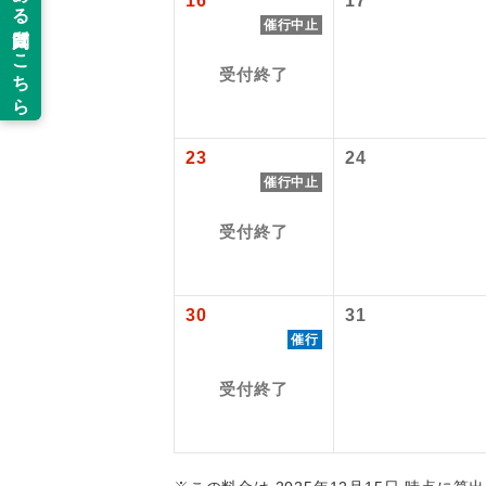
16
17
旅行代金に国
催行中止
羽田空港：大人1
新コ
2026/10/6
受付終了
2027/6/5〜
世界
23
24
絶
催行中止
温
受付終了
露天
大浴
30
31
催行
全食事
受付終了
お部