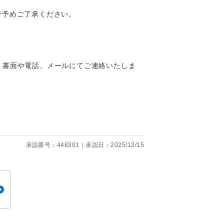
くり聞くこと
で予めご了承ください。
、書面や電話、メールにてご連絡いたしま
。
です。
承認番号：448301｜承認日：2025/12/15
ても便利で