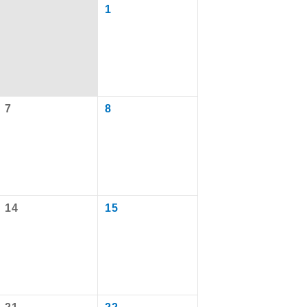
1
7
8
で同行しま
14
15
まで添乗員が
ます。