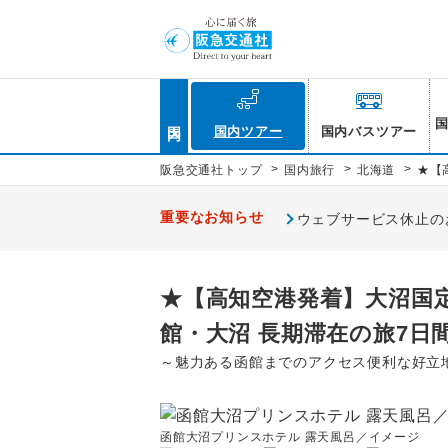
国内
国内ツアー
国内バスツアー
>
>
>
阪急交通社トップ
国内旅行
北海道
★【
重要なお知らせ
ウェブサービス休止のお知
★【高知空港発着】大沼国
館・大沼 長期滞在の旅7日
～魅力ある函館までのアクセス便利な好立
函館大沼プリンスホテル 露天風呂／イメージ