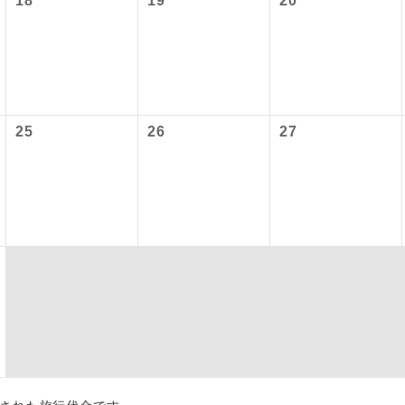
18
19
20
内旅客施設使用料は含まれておりません。別途お支払いが必要と
,800円、子供1,800円、幼児1,800円
初登場のコースです。
ース
〜2027/6/4 羽田空港：大人2,320円、子供2,320円、幼児2,320円
ユネスコに登録されている文化遺産や自然遺産
 羽田空港：大人2,360円、子供2,360円、幼児2,360円
遺産
スです。
25
26
27
絶景スポットに立ち寄るコースです。
景
温泉地にも宿泊するコースです。
泉
ご宿泊ホテルに露天風呂が付いています。
風呂
ご宿泊ホテルに大浴場が付いています。
場
全てのお食事が付いていますので、お食事の心
付き
ん。（機内食を除く）
お部屋にてゆっくりとお召し上がりいただけま
屋食