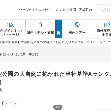
お
ウェブのお悩みガイド
よくある質問
店舗案内
海外
国内ダイナミック
海外航空
国内ホテル・旅館
海外ツアー
パッケージ
ホテ
高知空港発着】大沼国定公園の大自然に抱かれた当社基準Aランクホテルに6連泊
らせ（8/10、8/11）
定公園の大自然に抱かれた当社基準Aランク
間
地～
1
/
3
函館大沼プリンスホテル 