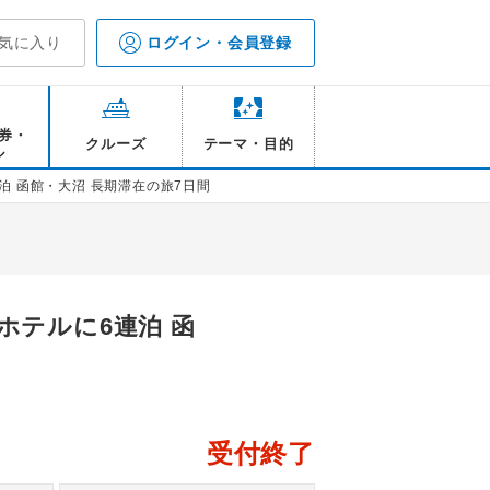
気に入り
ログイン・会員登録
券・
クルーズ
テーマ・目的
ル
 函館・大沼 長期滞在の旅7日間
ホテルに6連泊 函
受付終了
客室一例／イメージ
大