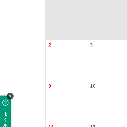
2
3
アイ
9
10
添乗員
現地添乗
【国内旅客
バスガイ