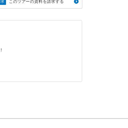
このツアーの資料を請求する
請求
！