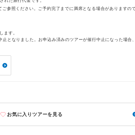
周りの音を気にせず、ガイドさんの説明をじっ
算出された旅行代金です。
イヤホン
ができます。
てご参照ください。ご予約完了までに満席となる場合がありますの
1名様から出発可能な個人型プランです。
催行
します。
2名様から出発可能な個人型プランです。
催行
中止となりました。お申込み済みのツアーが催行中止になった場合
おひとり様限定でご参加いただけるコースです
参加限定
1名様1室利用でも追加料金がかからないコース
室同代金
ご夫婦限定でご参加いただけるコースです。
限定
女性限定でご参加いただけるコースです。
限定
ご参加にあたり年齢に制限があるコースです。
限あり
お気に入りツアーを見る
利用航空会社が指定なので、ご出発の計画にと
社指定
す。