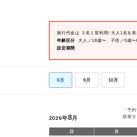
旅行代金は
３名１室
利用/ 大人1名を
年齢区分
大人／18歳〜、子供／0歳〜
設定期間
8月
9月
10月
「予約
8
部屋タ
2026
年
月
日
月