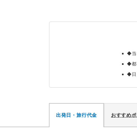
◆当
◆都
◆日
出発日・旅行代金
おすすめポ