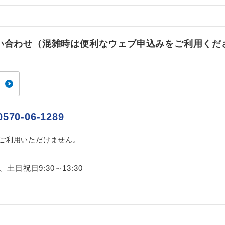
ご紹介するホテルを指定したコースです。
指定
おひとり様でバス席を2席利⽤できます。
ス2席利用
お問い合わせ（混雑時は便利なウェブ申込みをご利用くだ
0570-06-1289
はご利用いただけません。
0、土日祝日9:30～13:30