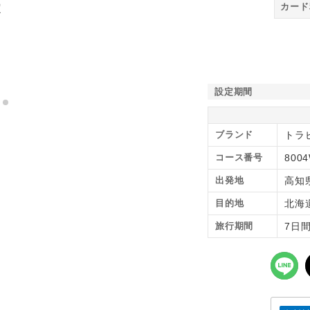
カード
設定期間
ブランド
トラピ
コース番号
800
出発地
高知
目的地
北海
旅行期間
7日