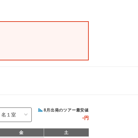
8
月出発のツアー最安値
-
円
金
土