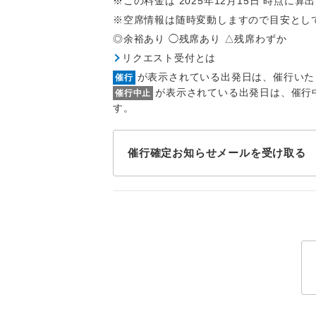
※この料金は 2025年12月15日 時点に
トラベル
※空席情報は随時変動しますので目安とし
◎余裕あり ◯残席あり △残席わずか
1名様
リクエスト受付とは
が表示されている出発日は、催行いた
催行
2名様
が表示されている出発日は、催行
催行中止
す。
おひとり様
1名様1
催行確定お知らせメールを受け取る
ご夫婦
女性
年齢制
航空会