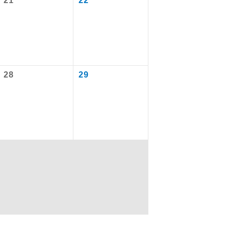
21
22
なります。
を訪ねるコー
28
29
配はいりませ
す。