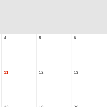
4
5
6
コン
説明
往路出発空港（駅）から復路到着空港（駅）ま
11
12
13
同行
す。
現地到着空港（駅）から最終日出発空港（駅）
員同行
同行します。
施設使用料について】
バスガイドが乗務し、車内での観光案内があり
ド乗務