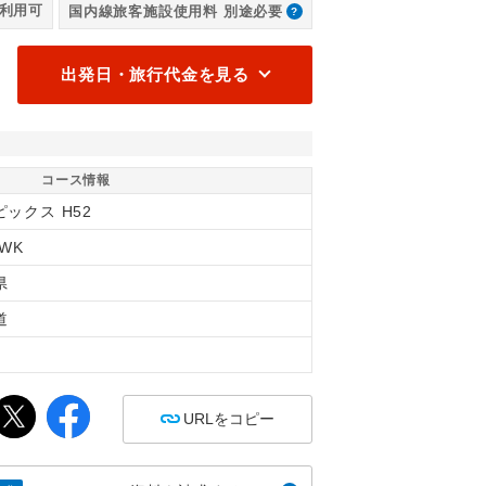
利用可
国内線旅客施設使用料 別途必要
出発日・旅行代金を見る
コース情報
ックス H52
4WK
県
道
間
URLをコピー