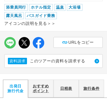
添乗員同行
ホテル指定
温泉
大浴場
利用航空会社が指定なので、ご出発の計
航空会社指定
画にとても便利です。
露天風呂
バスガイド乗務
アイコンの説明を見る＞＞
ご紹介するホテルを指定したコースで
ホテル指定
す。
おひとり様バ
おひとり様でバス席を2席利⽤できま
URLをコピー
ス2席利用
す。
このツアーの資料を請求する
資料請求
出発日
おすすめ
日程表
旅行条件
旅行代金
ポイント