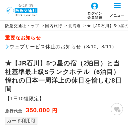
ログイン
メニュー
会員登録
>
>
>
阪急交通社トップ
国内旅行
北海道
★【JR石川】5つ星
アイコン
説明
重要なお知らせ
往路出発空港（駅）から復路到着空港
ウェブサービス休止のお知らせ（8/10、8/11）
添乗員同行
（駅）まで同行します。
★【JR石川】5つ星の宿（2泊目）と当
現地添乗員同
現地到着空港（駅）から最終日出発空港
行
（駅）まで添乗員が同行します。
社基準最上級Sランクホテル（6泊目）
憧れの日本一周洋上の休日を愉しむ8日
バスガイド乗
バスガイドが乗務し、車内での観光案内
間
務
があります。
【1日10組限定】
新コース
初登場のコースです。
350,000
円
旅行代金
ユネスコに登録されている文化遺産や自
カード利用可
世界遺産
然遺産を訪ねるコースです。