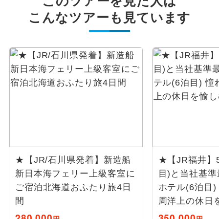
このツアーを見た人は
こんなツアーも見ています
★【JR/石川県発着】新造船
★【JR福井】
新日本海フェリー上級客室に
目)と当社基準
ご宿泊北海道おふたり旅4日
ホテル(6泊目
間
周洋上の休日
280,000
350,000
円
円