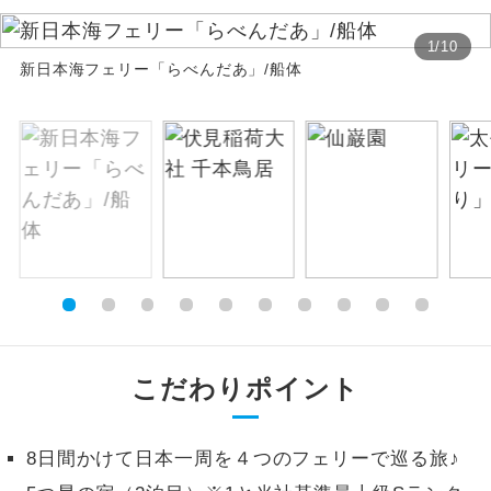
絶景
絶景スポットに立ち寄るコースです。
1
/
10
新日本海フェリー「らべんだあ」/船体
温泉
温泉地にも宿泊するコースです。
ご宿泊ホテルに露天風呂が付いていま
露天風呂
す。
大浴場
ご宿泊ホテルに大浴場が付いています。
全てのお食事が付いていますので、お食
全食事付き
事の心配はいりません。（機内食を除
く）
お部屋にてゆっくりとお召し上がりいた
こだわりポイント
お部屋食
だけます。
トラベルイヤ
周りの音を気にせず、ガイドさんの説明
8日間かけて日本一周を４つのフェリーで巡る旅♪
ホン
をじっくり聞くことができます。