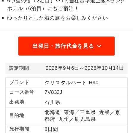
5つ星の宿（2泊目）※1と当社基準最上級Sランク
ホテル（6泊目）にもご宿泊！
1名様から出発可能な個人型プランで
1名様催行
す。
ゆったりとした船の旅をお楽しみください
2名様から出発可能な個人型プランで
2名様催行
す。
出発日・旅行代金を見る
おひとり様参
おひとり様限定でご参加いただけるコー
加限定
スです。
2026年9月6日～2026年10月14日
設定期間
1名様1室同代
1名様1室利用でも追加料金がかからない
金
コースです。
ブランド
クリスタルハート H90
ご夫婦限定でご参加いただけるコースで
ご夫婦限定
7V832J
コース番号
す。
出発地
石川県
女性限定でご参加いただけるコースで
女性限定
北海道 東海／三重県 近畿／京
す。
目的地
都府 九州／鹿児島県
ご参加にあたり年齢に制限があるコース
年齢制限あり
旅行期間
8日間
です。