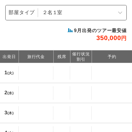
部屋タイプ
9
月出発のツアー最安値
350,000
円
催行状況
出発日
旅行代金
残席
予約
割引
1
(火)
2
(水)
3
(木)