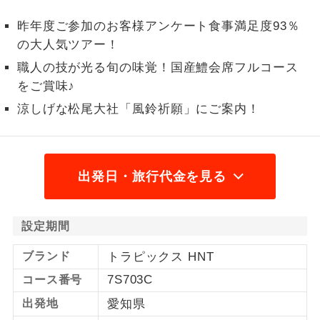
1名様から出発可能な個人型プランで
昨年度ご参加のお客様アンケート食事満足度93％
1名様催行
す。
の大人気ツアー！
職人の技が光る旬の味覚！国産鱧会席フルコース
2名様から出発可能な個人型プランで
2名様催行
す。
をご賞味♪
涼しげな松尾大社「風鈴祈願」にご案内！
おひとり様参
おひとり様限定でご参加いただけるコー
加限定
スです。
1名様1室同代
1名様1室利用でも追加料金がかからない
出発日・旅行代金を見る
金
コースです。
ご夫婦限定でご参加いただけるコースで
ご夫婦限定
設定期間
す。
ブランド
トラピックス HNT
女性限定でご参加いただけるコースで
女性限定
す。
7S703C
コース番号
出発地
愛知県
ご参加にあたり年齢に制限があるコース
年齢制限あり
です。