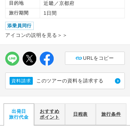
目的地
近畿／京都府
利用航空会社が指定なので、ご出発の計
旅行期間
1日間
航空会社指定
画にとても便利です。
添乗員同行
ご紹介するホテルを指定したコースで
ホテル指定
アイコンの説明を見る＞＞
す。
おひとり様バ
おひとり様でバス席を2席利⽤できま
ス2席利用
す。
URLをコピー
このツアーの資料を請求する
資料請求
出発日
おすすめ
日程表
旅行条件
旅行代金
ポイント