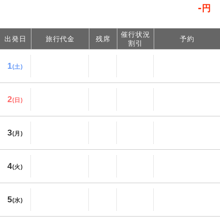
-
円
催行状況
出発日
旅行代金
残席
予約
割引
1
(土)
2
(日)
3
(月)
4
(火)
5
(水)