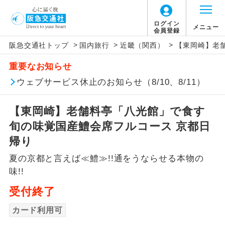
ログイン
メニュー
会員登録
>
>
>
阪急交通社トップ
国内旅行
近畿（関西）
【東岡崎】老
アイコン
説明
重要なお知らせ
往路出発空港（駅）から復路到着空港
ウェブサービス休止のお知らせ（8/10、8/11）
添乗員同行
（駅）まで同行します。
【東岡崎】老舗料亭「八光館」で食す
現地添乗員同
現地到着空港（駅）から最終日出発空港
行
（駅）まで添乗員が同行します。
旬の味覚国産鱧会席フルコース 京都日
帰り
バスガイド乗
バスガイドが乗務し、車内での観光案内
務
夏の京都と言えば≪鱧≫!!通をうならせる本物の
があります。
味!!
新コース
初登場のコースです。
受付終了
ユネスコに登録されている文化遺産や自
カード利用可
世界遺産
然遺産を訪ねるコースです。