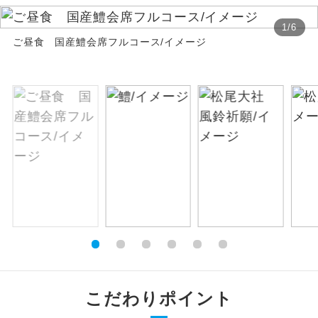
絶景
1
/
6
絶景スポットに立ち寄るコースです。
ご昼食 国産鱧会席フルコース/イメージ
温泉
温泉地にも宿泊するコースです。
ご宿泊ホテルに露天風呂が付いていま
露天風呂
す。
大浴場
ご宿泊ホテルに大浴場が付いています。
全てのお食事が付いていますので、お食
全食事付き
事の心配はいりません。（機内食を除
く）
お部屋にてゆっくりとお召し上がりいた
お部屋食
だけます。
トラベルイヤ
周りの音を気にせず、ガイドさんの説明
こだわりポイント
ホン
をじっくり聞くことができます。